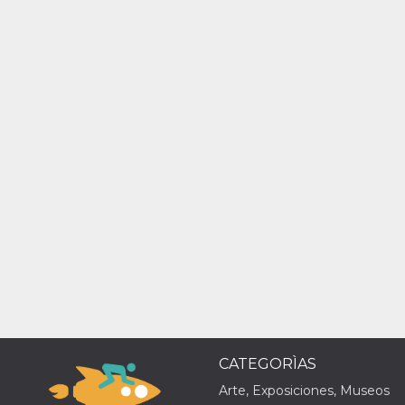
Proveedor /
Nombre
Vencimiento
Descripc
Dominio
c_user
4 semanas 2
Cookie de
Meta
días
de sesió
Platform Inc.
usuario.
.facebook.com
ser de se
permane
durante 
datr
2 años
Esta coo
Meta
identifica
Platform Inc.
navegado
.facebook.com
conecta 
Facebook
directam
vinculad
usuario 
Faceboo
individua
CATEGORÌAS
Facebook
que se ut
Arte, Exposiciones, Museos
ayudar c
seguridad