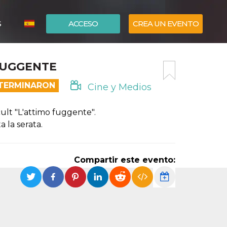
S
ACCESO
CREA UN EVENTO
ITALIANO
 FUGGENTE
ENGLISH
 TERMINARON
Cine y Medios
cult "L'attimo fuggente".
a la serata.
Compartir este evento: