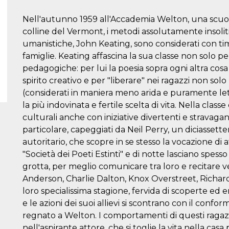
Nell'autunno 1959 all'Accademia Welton, una scuola
colline del Vermont, i metodi assolutamente insoli
umanistiche, John Keating, sono considerati con t
famiglie. Keating affascina la sua classe non solo pe
pedagogiche: per lui la poesia sopra ogni altra cosa 
spirito creativo e per "liberare" nei ragazzi non s
(considerati in maniera meno arida e puramente let
la più indovinata e fertile scelta di vita. Nella clas
culturali anche con iniziative divertenti e stravagan
particolare, capeggiati da Neil Perry, un diciass
autoritario, che scopre in se stesso la vocazione di 
"Società dei Poeti Estinti" e di notte lasciano spesso
grotta, per meglio comunicare tra loro e recitare ver
Anderson, Charlie Dalton, Knox Overstreet, Richa
loro specialissima stagione, fervida di scoperte ed 
e le azioni dei suoi allievi si scontrano con il con
regnato a Welton. I comportamenti di questi raga
nell'aspirante attore, che si toglie la vita nella cas