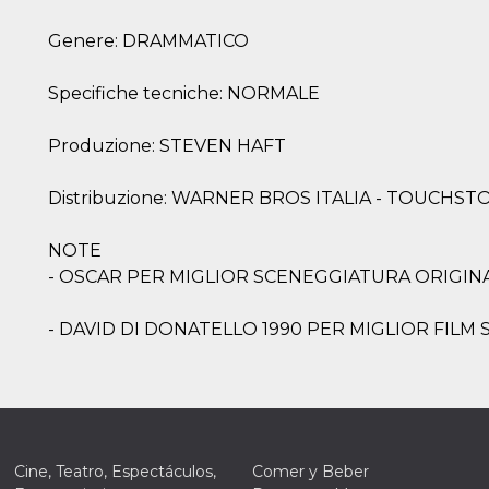
Genere: DRAMMATICO
Specifiche tecniche: NORMALE
ión
Produzione: STEVEN HAFT
 inicio
n de
Distribuzione: WARNER BROS ITALIA - TOUCHS
 Puede
sión o
nte
NOTE
30 días
- OSCAR PER MIGLIOR SCENEGGIATURA ORIGINAL
kie
 el
r que se
- DAVID DI DONATELLO 1990 PER MIGLIOR FILM 
a
. No está
ente
o al
de
k
l.
 informa
iliza para
Cine, Teatro, Espectáculos,
Comer y Beber
on la
 y la