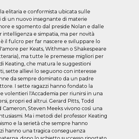
 elitaria e conformista ubicata sulle
ti di un nuovo insegnante di materie
imore e sgomento dal preside Nolan e dalle
r intelligenza e simpatia, ma per novità
è il fulcro per far nascere e sviluppare lo
olo l'amore per Keats, Withman o Shakespeare
teraria), ma tutte le premesse migliori per
se di Keating, che matura le suggestioni
ti, sette allievi lo seguono con interesse
ettenne da sempre dominato da un padre
attore. I sette ragazzi hanno fondato la
 e volentieri l'Accademia per riunirsi in una
si, propri ed altrui. Gerard Pitts, Todd
rd Cameron, Steven Meeks vivono così una
entusiasmi. Ma i metodi del professor Keating
formismo e la serietà che sempre hanno
zzi hanno una tragica conseguenza
a paterna, dopo lo schietto successo riportato