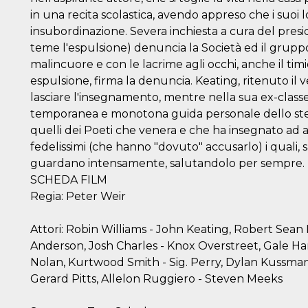
in una recita scolastica, avendo appreso che i suoi 
insubordinazione. Severa inchiesta a cura del pres
teme l'espulsione) denuncia la Società ed il gruppo
malincuore e con le lacrime agli occhi, anche il ti
espulsione, firma la denuncia. Keating, ritenuto il
lasciare l'insegnamento, mentre nella sua ex-classe 
temporanea e monotona guida personale dello stesso 
quelli dei Poeti che venera e che ha insegnato ad 
fedelissimi (che hanno "dovuto" accusarlo) i quali, sal
guardano intensamente, salutandolo per sempre.
SCHEDA FILM
Regia: Peter Weir
Attori: Robin Williams - John Keating, Robert Sean
Anderson, Josh Charles - Knox Overstreet, Gale Han
Nolan, Kurtwood Smith - Sig. Perry, Dylan Kussma
Gerard Pitts, Allelon Ruggiero - Steven Meeks