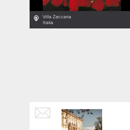
Cookies estrictamente necesarias
Cookies de preferencias
Villa Zaccaria
Las cookies estrictamente necesarias permiten
Italia
la funcionalidad principal del sitio web, como
el inicio de sesión de usuario y la gestión de
cuentas. El sitio web no se puede utilizar
correctamente sin las cookies estrictamente
necesarias.
Proveedor /
Nombre
Vencimiento
Descripción
Dominio
cf_clearance
1 año
Esta cookie es
Cloudflare,
utilizada por el
Inc.
servicio
.oooh.events
CloudFlare para
identificar el
tráfico web de
confianza y
anular cualquier
restricción de
seguridad
basada en la
dirección IP del
visitante. Es
esencial para
apoyar las
funciones de
seguridad de un