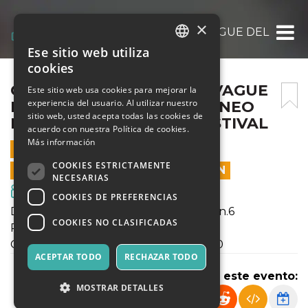
×
CIRCENSI, LA NOUVELLE VAGUE DEL CIRC
Ese sitio web utiliza
ITALIAN
cookies
ENGLISH
CIRCENSI, LA NOUVELLE VAGUE
Este sitio web usa cookies para mejorar la
experiencia del usuario. Al utilizar nuestro
DEL CIRCO CONTEMPORANEO
SPANISH
sitio web, usted acepta todas las cookies de
ITALIANO – DINAMICO FESTIVAL
acuerdo con nuestra Política de cookies.
Más información
7 SEPTIEMBRE 2022 - 21:00
COOKIES ESTRICTAMENTE
LAS VENTAS EN LÍNEA TERMINARON
NECESARIAS
Cine y Medios
COOKIES DE PREFERENCIAS
Dove: Chiostri della Ghiara, via Guasco n.6
COOKIES NO CLASIFICADAS
Prezzo: 3.00 €
Quando: Mercoledì 7 Settembre, 21:00
ACEPTAR TODO
RECHAZAR TODO
Compartir este evento:
MOSTRAR DETALLES