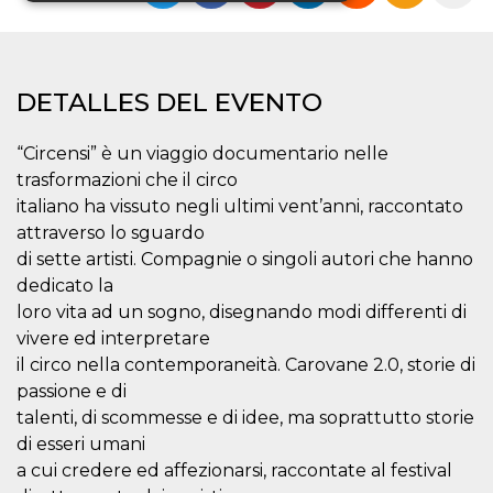
Cookies estrictamente necesarias
Cookies de preferencias
DETALLES DEL EVENTO
Cookies no clasificadas
Las cookies estrictamente necesarias permiten
“Circensi” è un viaggio documentario nelle
la funcionalidad principal del sitio web, como
trasformazioni che il circo
el inicio de sesión de usuario y la gestión de
cuentas. El sitio web no se puede utilizar
italiano ha vissuto negli ultimi vent’anni, raccontato
correctamente sin las cookies estrictamente
attraverso lo sguardo
necesarias.
di sette artisti. Compagnie o singoli autori che hanno
Proveedor /
Nombre
Vencimiento
Descripción
dedicato la
Dominio
loro vita ad un sogno, disegnando modi differenti di
cf_clearance
1 año
Esta cookie es
Cloudflare,
vivere ed interpretare
utilizada por el
Inc.
servicio
.oooh.events
il circo nella contemporaneità. Carovane 2.0, storie di
CloudFlare para
identificar el
passione e di
tráfico web de
confianza y
talenti, di scommesse e di idee, ma soprattutto storie
anular cualquier
di esseri umani
restricción de
seguridad
a cui credere ed affezionarsi, raccontate al festival
basada en la
dirección IP del