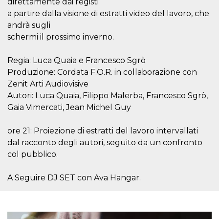
direttamente dai registi
visitante. Es
a partire dalla visione di estratti video del lavoro, che
esencial para
apoyar las
andrà sugli
funciones de
seguridad de un
schermi il prossimo inverno.
sitio web y
proporcionar
protección
Regia: Luca Quaia e Francesco Sgrò
contra visitantes
maliciosos.
Produzione: Cordata F.O.R. in collaborazione con
wordpress_test_cookie
Sesión
Se utiliza en
Automattic
Zenit Arti Audiovisive
sitios creados
Inc.
Autori: Luca Quaia, Filippo Malerba, Francesco Sgrò,
con Wordpress.
.oooh.events
Comprueba si el
Gaia Vimercati, Jean Michel Guy
navegador tiene
habilitadas las
cookies
ore 21: Proiezione di estratti del lavoro intervallati
PHPSESSID
Sesión
Cookie
PHP.net
dal racconto degli autori, seguito da un confronto
generada por
oooh.events
aplicaciones
col pubblico.
basadas en el
lenguaje PHP.
Este es un
A Seguire DJ SET con Ava Hangar.
identificador de
propósito
general que se
utiliza para
mantener las
variables de
sesión del