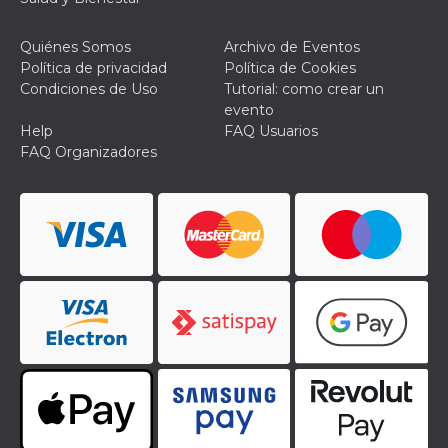
individua
Facebook
que se ut
Quiénes Somos
Archivo de Eventos
ayudar c
Política de privacidad
Política de Cookies
seguridad
actividad
Condiciones de Uso
Tutorial: como crear un
de sesió
evento
sospecho
especial
Help
FAQ Usuarios
la detecc
FAQ Organizadores
bots que
acceder a
servicio
también 
el perfil 
comport
asociado
cookie d
se elimin
después 
días. Est
también 
través d
gusta y o
botones 
etiqueta
Faceboo
colocado
muchos s
web dife
dpr
.facebook.com
1 semana
permette