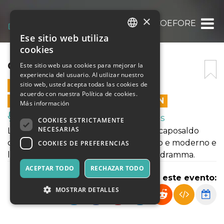
×
COEFORE
Ese sitio web utiliza
ITALIAN
cookies
ENGLISH
COEFORE
Este sitio web usa cookies para mejorar la
experiencia del usuario. Al utilizar nuestro
SPANISH
sitio web, usted acepta todas las cookies de
4 ABRIL 2025 - 21:15
acuerdo con nuestra Política de cookies.
LAS VENTAS EN LÍNEA TERMINARON
Más información
Música, Eventos en Vivo, Clubes
COOKIES ESTRICTAMENTE
NECESARIAS
La trilogia dell’Orestea di Eschilo è un caposaldo
della drammaturgia e del teatro antico e moderno e
COOKIES DE PREFERENCIAS
le Coefore ne costituiscono il secondo dramma.
ACEPTAR TODO
RECHAZAR TODO
Compartir este evento:
MOSTRAR DETALLES