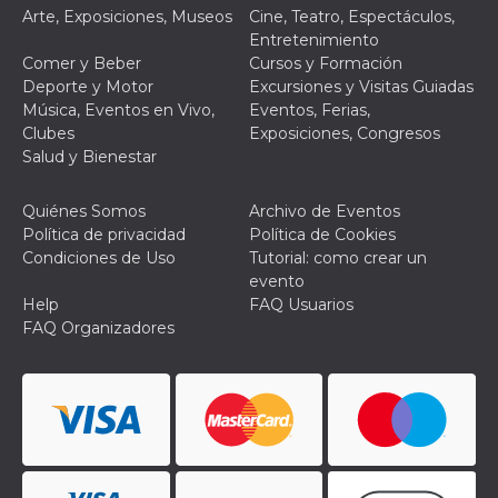
Arte, Exposiciones, Museos
Cine, Teatro, Espectáculos,
VISITOR_PRIVACY_METADATA
5 meses 4
Esta cook
YouTube
Entretenimiento
semanas
utiliza p
.youtube.com
almacena
Comer y Beber
Cursos y Formación
consenti
Deporte y Motor
Excursiones y Visitas Guiadas
del usuar
opciones
Música, Eventos en Vivo,
Eventos, Ferias,
privacid
Clubes
Exposiciones, Congresos
interacci
sitio. Reg
Salud y Bienestar
datos sob
consenti
del visit
Quiénes Somos
Archivo de Eventos
relación
diversas 
Política de privacidad
Política de Cookies
y config
Condiciones de Uso
Tutorial: como crear un
de privac
asegura
evento
sus prefe
Help
FAQ Usuarios
sean hon
futuras s
FAQ Organizadores
__Secure-ROLLOUT_TOKEN
.youtube.com
5 meses 4
Utilizzat
semanas
YouTube
gestire
l'implem
e la
sperimen
delle fun
Aiuta Go
controlla
nuove