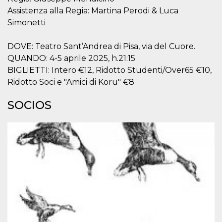
Assistenza alla Regia: Martina Perodi & Luca
Simonetti
DOVE: Teatro Sant’Andrea di Pisa, via del Cuore.
QUANDO: 4-5 aprile 2025, h.21:15
Proveedor /
Nombre
Vencimiento
Descripc
Dominio
BIGLIETTI: Intero €12, Ridotto Studenti/Over65 €10,
Ridotto Soci e "Amici di Koru" €8
c_user
4 semanas 2
Cookie de
Meta
días
de sesió
Platform Inc.
usuario.
.facebook.com
SOCIOS
ser de se
permane
durante 
datr
2 años
Esta coo
Meta
identifica
Platform Inc.
navegado
.facebook.com
conecta 
Facebook
directam
vinculad
usuario 
Faceboo
individua
Facebook
que se ut
ayudar c
seguridad