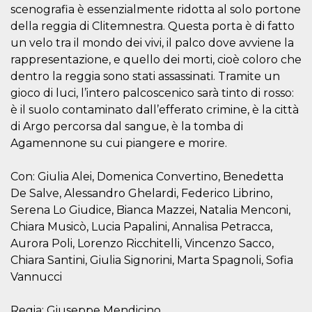
Script.com
scenografia è essenzialmente ridotta al solo portone
utiliza esta
cookie para
della reggia di Clitemnestra. Questa porta è di fatto
recordar las
preferencias de
un velo tra il mondo dei vivi, il palco dove avviene la
consentimiento
rappresentazione, e quello dei morti, cioè coloro che
de cookies de
los visitantes. Es
dentro la reggia sono stati assassinati. Tramite un
necesario que el
banner de
gioco di luci, l’intero palcoscenico sarà tinto di rosso:
cookies de
è il suolo contaminato dall’efferato crimine, è la città
Cookie-
Script.com
di Argo percorsa dal sangue, è la tomba di
funcione
correctamente.
Agamennone su cui piangere e morire.
Declaración de almacenamiento
Con: Giulia Alei, Domenica Convertino, Benedetta
Tipo de
Nombre
Descripción
De Salve, Alessandro Ghelardi, Federico Librino,
almacenamiento
Serena Lo Giudice, Bianca Mazzei, Natalia Menconi,
fbssls_314278995690155
Almacenamiento
Chiara Musicò, Lucia Papalini, Annalisa Petracca,
de sesión
Aurora Poli, Lorenzo Ricchitelli, Vincenzo Sacco,
wpEmojiSettingsSupports
Almacenamiento
de sesión
Chiara Santini, Giulia Signorini, Marta Spagnoli, Sofia
Vannucci
cn_uc__
Almacenamiento
local
Regia: Giuseppe Mendicino