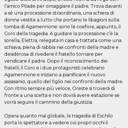
sitio web y
l’amico Pilade per omaggiare il padre. Trova davanti
proporcionar
protección
a sé una processione straordinaria, una schiera di
contra visitantes
donne vestite a lutto che portano le libagioni sulla
maliciosos.
tomba di Agamennone: sono le coefore, appunto, il
wordpress_test_cookie
Sesión
Se utiliza en
Automattic
sitios creados
Inc.
Coro della tragedia. A guidare la processione c’è la
con Wordpress.
.oooh.events
sorella, Elettra, relegata in casa e trattata come una
Comprueba si el
navegador tiene
schiava, piena di rabbia nei confronti della madre e
habilitadas las
cookies
desiderosa di rivedere il fratello tornare per
PHPSESSID
Sesión
Cookie
vendicare il padre. Dopo il riconoscimento dei
PHP.net
generada por
oooh.events
fratelli, il Coro e i due protagonisti celebrano
aplicaciones
basadas en el
Agamennone e iniziano a pianificare il nuovo
lenguaje PHP.
Este es un
assassinio, quello del figlio nei confronti della madre.
identificador de
Con ritmo sempre più veloce, Oreste si troverà di
propósito
general que se
fronte a una scelta e non dovrà avere esitazione se
utiliza para
mantener las
vorrà seguire il cammino della giustizia.
variables de
sesión del
usuario.
Opera quanto mai globale, la tragedia di Eschilo
Normalmente es
un número
porta lo spettatore a vedere coi propri occhi il
generado al