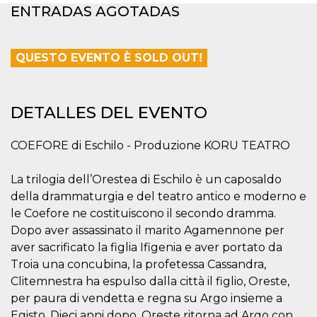
Cookies estrictamente necesarias
ENTRADAS AGOTADAS
Cookies de preferencias
Las cookies estrictamente necesarias permiten
QUESTO EVENTO È SOLD OUT!
la funcionalidad principal del sitio web, como
el inicio de sesión de usuario y la gestión de
cuentas. El sitio web no se puede utilizar
correctamente sin las cookies estrictamente
necesarias.
DETALLES DEL EVENTO
Proveedor /
Nombre
Vencimiento
Descripción
Dominio
COEFORE di Eschilo - Produzione KORU TEATRO
cf_clearance
1 año
Esta cookie es
Cloudflare,
utilizada por el
Inc.
servicio
La trilogia dell’Orestea di Eschilo è un caposaldo
.oooh.events
CloudFlare para
della drammaturgia e del teatro antico e moderno e
identificar el
tráfico web de
le Coefore ne costituiscono il secondo dramma.
confianza y
anular cualquier
Dopo aver assassinato il marito Agamennone per
restricción de
aver sacrificato la figlia Ifigenia e aver portato da
seguridad
basada en la
Troia una concubina, la profetessa Cassandra,
dirección IP del
visitante. Es
Clitemnestra ha espulso dalla città il figlio, Oreste,
esencial para
apoyar las
per paura di vendetta e regna su Argo insieme a
funciones de
Egisto. Dieci anni dopo, Oreste ritorna ad Argo con
seguridad de un