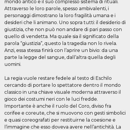
azar, la forma en
mondo antico e il suo complesso sistema di rituali.
que se usa
Attraverso le loro parole, spesso ambivalenti, i
puede ser
específico del
personaggi dimostrano la loro fragilità umana e i
sitio, pero un
buen ejemplo es
desideri che li animano. Uno sopra tutti: il desiderio di
mantener un
estado de inicio
giustizia, che non può non andare di pari passo con
de sesión para
quello di vendetta. Ma quale sia il significato della
un usuario entre
páginas.
parola “giustizia”, questo la tragedia non lo rivela.
m
1 año 1 mes
Esta cookie se
Stripe
Anzi, essa stessa finirà con l’aprire un bivio: da una
utiliza
m.stripe.com
parte la legge del sangue, dall’altra quella degli
generalmente
para el
uomini.
rendimiento y la
optimización de
los servicios de
La regia vuole restare fedele al testo di Eschilo
procesamiento
de pagos,
cercando di portare lo spettatore dentro il mondo
facilitando el
almacenamiento
classico in una chiave visuale moderna attraverso il
de contenidos
en el navegador
gioco dei costumi neri con le luci fredde.
para hacer que
Importante è anche il ruolo del Coro, diviso fra
las páginas se
carguen más
corifee e coreute, che si muovono con gesti simbolici
rápido.
e quasi coreografati per restituirne la coesione e
CookieScriptConsent
4 semanas 2
El servicio
CookieScript
l’immagine che esso doveva avere nell’antichità. La
días
Cookie-
oooh.events