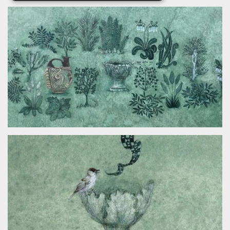
Cookies estrictamente necesarias
Cookies de preferencias
Cookies no clasificadas
Las cookies estrictamente necesarias permiten
la funcionalidad principal del sitio web, como
el inicio de sesión de usuario y la gestión de
cuentas. El sitio web no se puede utilizar
correctamente sin las cookies estrictamente
necesarias.
Proveedor /
Nombre
Vencimiento
Descripción
Dominio
cf_clearance
1 año
Esta cookie es
Cloudflare,
utilizada por el
Inc.
servicio
.oooh.events
CloudFlare para
identificar el
tráfico web de
confianza y
anular cualquier
restricción de
seguridad
basada en la
dirección IP del