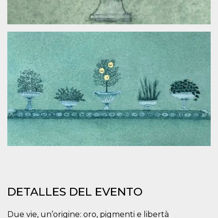
visitante. Es
esencial para
apoyar las
funciones de
seguridad de un
sitio web y
proporcionar
protección
contra visitantes
maliciosos.
wordpress_test_cookie
Sesión
Se utiliza en
Automattic
sitios creados
Inc.
con Wordpress.
.oooh.events
Comprueba si el
navegador tiene
habilitadas las
cookies
PHPSESSID
Sesión
Cookie
PHP.net
generada por
oooh.events
aplicaciones
basadas en el
lenguaje PHP.
Este es un
identificador de
propósito
DETALLES DEL EVENTO
general que se
utiliza para
mantener las
variables de
Due vie, un’origine: oro, pigmenti e libertà
sesión del