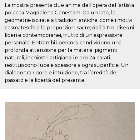
usuario.
La mostra presenta due anime dell’opera dell'artista
Normalmente es
polacca Magdalena Ganestam. Da un lato, le
un número
generado al
geometrie ispirate a tradizioni antiche, come i motivi
azar, la forma en
que se usa
cosmateschi e le proporzioni sacre; dall’altro, disegni
puede ser
liberi e contemporanei, frutto di un’espressione
específico del
sitio, pero un
personale. Entrambi i percorsi condividono una
buen ejemplo es
mantener un
profonda attenzione per la materia: pigmenti
estado de inicio
de sesión para
naturali, inchiostri artigianali e oro 24 carati
un usuario entre
restituiscono luce e spessore a ogni superficie. Un
páginas.
dialogo tra rigore e intuizione, tra l’eredità del
CookieScriptConsent
4 semanas 2
El servicio
CookieScript
días
Cookie-
oooh.events
passato e la libertà del presente.
Script.com
utiliza esta
cookie para
recordar las
preferencias de
consentimiento
de cookies de
los visitantes. Es
necesario que el
banner de
cookies de
Cookie-
Script.com