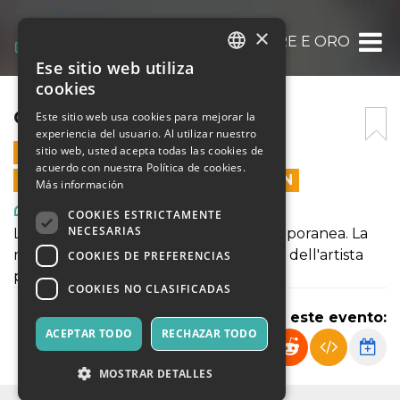
×
COLORE E ORO
Ese sitio web utiliza
ITALIAN
cookies
ENGLISH
COLORE E ORO
Este sitio web usa cookies para mejorar la
experiencia del usuario. Al utilizar nuestro
SPANISH
sitio web, usted acepta todas las cookies de
23 AGOSTO 2025 - 15:00
acuerdo con nuestra Política de cookies.
LAS VENTAS EN LÍNEA TERMINARON
Más información
Arte, Exposiciones, Museos
COOKIES ESTRICTAMENTE
NECESARIAS
Le radici antiche di una visione contemporanea. La
mostra presenta due anime dell’opera dell'artista
COOKIES DE PREFERENCIAS
polacca Magdalena Ganestam
COOKIES NO CLASIFICADAS
Compartir este evento:
ACEPTAR TODO
RECHAZAR TODO
MOSTRAR DETALLES