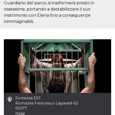
Guardiano del parco, si trasformerà presto in
usuario.
Normalmente es
ossessione, portando a destabilizzare il suo
un número
generado al
matrimonio con Elena fino a conseguenze
azar, la forma en
inimmaginabili.
que se usa
puede ser
específico del
sitio, pero un
buen ejemplo es
mantener un
estado de inicio
de sesión para
un usuario entre
páginas.
CookieScriptConsent
4 semanas 2
El servicio
CookieScript
días
Cookie-
oooh.events
Script.com
utiliza esta
cookie para
recordar las
preferencias de
consentimiento
de cookies de
los visitantes. Es
necesario que el
Fortezza EST
banner de
Roma
,
Via Francesco Laparelli 62
cookies de
00177
Cookie-
Script.com
Italia