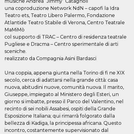
musiche Andrea “Jimmy” Catagnoli
visitante. Es
una coproduzione Network NdN – capofi la Idra
esencial para
apoyar las
Teatro ets, Teatro Libero Palermo, Fondazione
funciones de
seguridad de un
Atlantide Teatro Stabile di Verona, Centro Teatrale
sitio web y
proporcionar
MaMiMò
protección
col supporto di TRAC – Centro di residenza teatrale
contra visitantes
maliciosos.
Pugliese e Dracma – Centro sperimentale di arti
wordpress_test_cookie
Sesión
Se utiliza en
Automattic
sceniche.
sitios creados
Inc.
realizzato da Compagnia Asini Bardasci
con Wordpress.
.oooh.events
Comprueba si el
navegador tiene
habilitadas las
Una coppia, appena giunta nella Torino di fi ne XIX
cookies
secolo, cerca di adattarsi nella grande città: casa
PHPSESSID
Sesión
Cookie
PHP.net
nuova, abitudini nuove, comunità nuova. Il marito,
generada por
oooh.events
aplicaciones
Giuseppe, impiegato al Ministero degli Esteri, un
basadas en el
lenguaje PHP.
giorno si imbatte, presso il Parco del Valentino, nel
Este es un
recinto di sei nobili Assabesi, ospiti della Grande
identificador de
propósito
Esposizione Italiana; qui rimarrà folgorato dalla
general que se
utiliza para
bellezza di Kadiga, la principessa africana. Questo
mantener las
incontro, costantemente supervisionato dal
variables de
sesión del