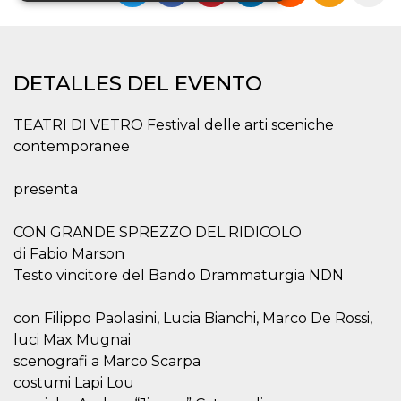
Cookies estrictamente necesarias
Cookies de preferencias
DETALLES DEL EVENTO
Cookies no clasificadas
Las cookies estrictamente necesarias permiten
TEATRI DI VETRO Festival delle arti sceniche
la funcionalidad principal del sitio web, como
contemporanee
el inicio de sesión de usuario y la gestión de
cuentas. El sitio web no se puede utilizar
correctamente sin las cookies estrictamente
presenta
necesarias.
Proveedor /
Nombre
Vencimiento
Descripción
CON GRANDE SPREZZO DEL RIDICOLO
Dominio
di Fabio Marson
cf_clearance
1 año
Esta cookie es
Cloudflare,
Testo vincitore del Bando Drammaturgia NDN
utilizada por el
Inc.
servicio
.oooh.events
CloudFlare para
identificar el
con Filippo Paolasini, Lucia Bianchi, Marco De Rossi,
tráfico web de
confianza y
luci Max Mugnai
anular cualquier
scenografi a Marco Scarpa
restricción de
seguridad
costumi Lapi Lou
basada en la
dirección IP del