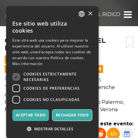
×
CON GRANDE SPREZZO DEL RIDICOLO – 
Ese sitio web utiliza
ITALIAN
cookies
ENGLISH
CON GRANDE SPREZZO DEL
Este sitio web usa cookies para mejorar la
experiencia del usuario. Al utilizar nuestro
RIDICOLO – 3 NOVEMBRE
SPANISH
sitio web, usted acepta todas las cookies de
acuerdo con nuestra Política de cookies.
3 NOVIEMBRE 2023 - 20:30
Más información
LAS VENTAS EN LÍNEA TERMINARON
COOKIES ESTRICTAMENTE
Música, Eventos en Vivo, Clubes
NECESARIAS
TEATRI DI VETRO Festival delle arti sceniche
COOKIES DE PREFERENCIAS
contemporanee
COOKIES NO CLASIFICADAS
Centro Teatrale MaMiMò, Teatro Libero Palermo,
Fondazione Atlantide Teatro Stabile di Verona
ACEPTAR TODO
RECHAZAR TODO
Compartir este evento:
MOSTRAR DETALLES