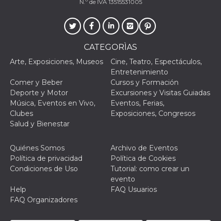
N.º de IVA 13515531005
CATEGORÌAS
Proveedor /
Arte, Exposiciones, Museos
Cine, Teatro, Espectáculos,
Nombre
Vencimiento
Descripc
Dominio
Entretenimiento
c_user
4 semanas 2
Cookie de
Comer y Beber
Cursos y Formación
Meta
días
de sesió
Platform Inc.
Deporte y Motor
Excursiones y Visitas Guiadas
usuario.
.facebook.com
ser de se
Música, Eventos en Vivo,
Eventos, Ferias,
permane
Clubes
Exposiciones, Congresos
durante 
Salud y Bienestar
datr
2 años
Esta coo
Meta
identifica
Platform Inc.
navegado
.facebook.com
Quiénes Somos
Archivo de Eventos
conecta 
Política de privacidad
Política de Cookies
Facebook
directam
Condiciones de Uso
Tutorial: como crear un
vinculad
evento
usuario 
Faceboo
Help
FAQ Usuarios
individua
FAQ Organizadores
Facebook
que se ut
ayudar c
seguridad