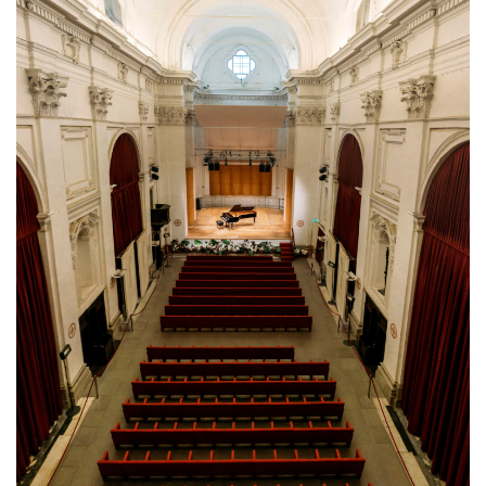
sitio web y
proporcionar
protección
contra visitantes
maliciosos.
wordpress_test_cookie
Sesión
Se utiliza en
Automattic
sitios creados
Inc.
con Wordpress.
.oooh.events
Comprueba si el
navegador tiene
habilitadas las
cookies
PHPSESSID
Sesión
Cookie
PHP.net
generada por
oooh.events
aplicaciones
basadas en el
lenguaje PHP.
Este es un
identificador de
propósito
general que se
utiliza para
mantener las
variables de
sesión del
usuario.
Normalmente es
un número
generado al