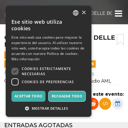
×
CONCERTO DEI VINCITORI DELLE BORSE D
Ese sitio web utiliza
ITALIAN
cookies
ENGLISH
CONCERTO DEI VINCITORI DELLE
Este sitio web usa cookies para mejorar la
experiencia del usuario. Al utilizar nuestro
BORSE DI STUDIO AML
SPANISH
sitio web, usted acepta todas las cookies de
acuerdo con nuestra Política de cookies.
28 AGOSTO 2021 - 17:00
Más información
LAS VENTAS EN LÍNEA TERMINARON
COOKIES ESTRICTAMENTE
Música, Eventos en Vivo, Clubes
NECESARIAS
Concerto dei vincitori delle borse di studio AML
COOKIES DE PREFERENCIAS
Compartir este evento:
ACEPTAR TODO
RECHAZAR TODO
MOSTRAR DETALLES
ENTRADAS AGOTADAS