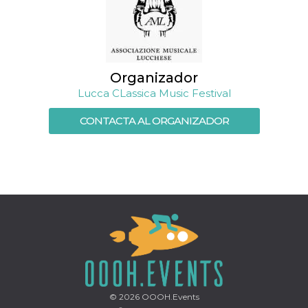
Script.com
utiliza esta
cookie para
recordar las
preferencias de
consentimiento
de cookies de
los visitantes. Es
Organizador
necesario que el
banner de
Lucca CLassica Music Festival
cookies de
Cookie-
Script.com
CONTACTA AL ORGANIZADOR
funcione
correctamente.
Declaración de almacenamiento
Tipo de
Nombre
Descripción
almacenamiento
fbssls_314278995690155
Almacenamiento
de sesión
wpEmojiSettingsSupports
Almacenamiento
de sesión
cn_uc__
Almacenamiento
local
© 2026
OOOH.Events