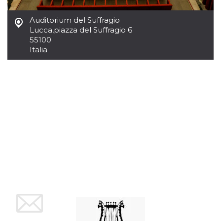
azar, la forma en
que se usa
puede ser
Auditorium del Suffragio
específico del
sitio, pero un
Lucca
,
piazza del Suffragio 6
buen ejemplo es
55100
mantener un
estado de inicio
Italia
de sesión para
un usuario entre
páginas.
m
1 año 1 mes
Esta cookie se
Stripe
utiliza
m.stripe.com
generalmente
para el
rendimiento y la
optimización de
los servicios de
procesamiento
de pagos,
facilitando el
almacenamiento
de contenidos
en el navegador
para hacer que
las páginas se
carguen más
rápido.
CookieScriptConsent
4 semanas 2
El servicio
CookieScript
días
Cookie-
oooh.events