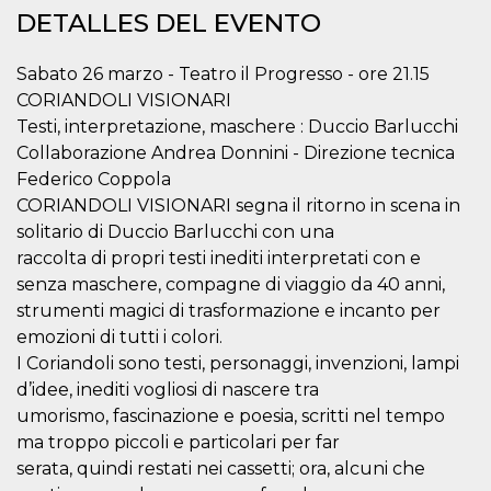
Cookies estrictamente necesarias
DETALLES DEL EVENTO
Cookies de preferencias
Sabato 26 marzo - Teatro il Progresso - ore 21.15
Las cookies estrictamente necesarias permiten
la funcionalidad principal del sitio web, como
CORIANDOLI VISIONARI
el inicio de sesión de usuario y la gestión de
Testi, interpretazione, maschere : Duccio Barlucchi
cuentas. El sitio web no se puede utilizar
correctamente sin las cookies estrictamente
Collaborazione Andrea Donnini - Direzione tecnica
necesarias.
Federico Coppola
Proveedor /
CORIANDOLI VISIONARI segna il ritorno in scena in
Nombre
Vencimiento
Descripción
Dominio
solitario di Duccio Barlucchi con una
cf_clearance
1 año
Esta cookie es
Cloudflare,
raccolta di propri testi inediti interpretati con e
utilizada por el
Inc.
servicio
.oooh.events
senza maschere, compagne di viaggio da 40 anni,
CloudFlare para
identificar el
strumenti magici di trasformazione e incanto per
tráfico web de
emozioni di tutti i colori.
confianza y
anular cualquier
I Coriandoli sono testi, personaggi, invenzioni, lampi
restricción de
seguridad
d’idee, inediti vogliosi di nascere tra
basada en la
dirección IP del
umorismo, fascinazione e poesia, scritti nel tempo
visitante. Es
ma troppo piccoli e particolari per far
esencial para
apoyar las
serata, quindi restati nei cassetti; ora, alcuni che
funciones de
seguridad de un