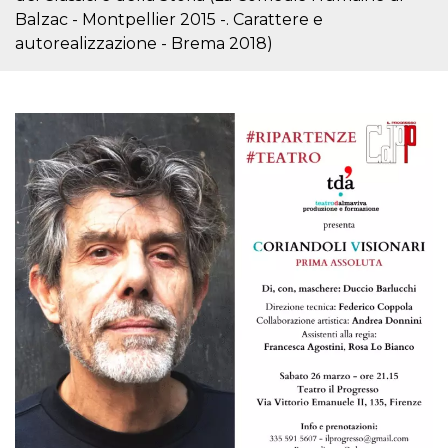
Script.com
utiliza esta
Balzac - Montpellier 2015 -. Carattere e
cookie para
autorealizzazione - Brema 2018)
recordar las
preferencias de
consentimiento
de cookies de
los visitantes. Es
necesario que el
banner de
cookies de
Cookie-
Script.com
funcione
correctamente.
Declaración de almacenamiento
Tipo de
Nombre
Descripción
almacenamiento
fbssls_314278995690155
Almacenamiento
de sesión
wpEmojiSettingsSupports
Almacenamiento
de sesión
cn_uc__
Almacenamiento
local