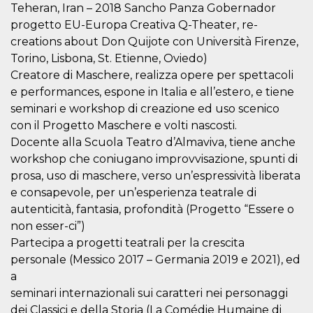
azar, la forma en
Teheran, Iran – 2018 Sancho Panza Gobernador
que se usa
puede ser
progetto EU-Europa Creativa Q-Theater, re-
específico del
sitio, pero un
creations about Don Quijote con Università Firenze,
buen ejemplo es
Torino, Lisbona, St. Etienne, Oviedo)
mantener un
estado de inicio
Creatore di Maschere, realizza opere per spettacoli
de sesión para
un usuario entre
e performances, espone in Italia e all’estero, e tiene
páginas.
seminari e workshop di creazione ed uso scenico
m
1 año 1 mes
Esta cookie se
Stripe
con il Progetto Maschere e volti nascosti.
utiliza
m.stripe.com
generalmente
Docente alla Scuola Teatro d’Almaviva, tiene anche
para el
workshop che coniugano improvvisazione, spunti di
rendimiento y la
optimización de
prosa, uso di maschere, verso un’espressività liberata
los servicios de
procesamiento
e consapevole, per un’esperienza teatrale di
de pagos,
facilitando el
autenticità, fantasia, profondità (Progetto “Essere o
almacenamiento
non esser-ci”)
de contenidos
en el navegador
Partecipa a progetti teatrali per la crescita
para hacer que
las páginas se
personale (Messico 2017 – Germania 2019 e 2021), ed
carguen más
a
rápido.
seminari internazionali sui caratteri nei personaggi
CookieScriptConsent
4 semanas 2
El servicio
CookieScript
días
Cookie-
oooh.events
dei Classici e della Storia (La Comédie Humaine di