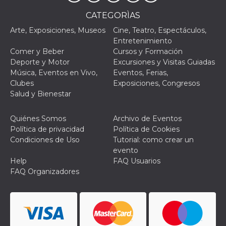
le impos
della lin
CATEGORÌAS
permetto
condivide
Arte, Exposiciones, Museos
Cine, Teatro, Espectáculos,
pagina.
Entretenimiento
fr
3 meses
Contiene
Meta
Comer y Beber
Cursos y Formación
combina
Platform Inc.
Deporte y Motor
Excursiones y Visitas Guiadas
identific
.facebook.com
única de
Música, Eventos en Vivo,
Eventos, Ferias,
navegado
Clubes
Exposiciones, Congresos
utiliza p
publicid
Salud y Bienestar
dirigida.
oo
5 años
Cookie d
Meta
Quiénes Somos
Archivo de Eventos
exclusió
Platform Inc.
anuncios
Política de privacidad
Política de Cookies
.facebook.com
Condiciones de Uso
Tutorial: como crear un
sb
2 años
Identific
Meta
evento
navegad
Platform Inc.
Faceboo
.facebook.com
Help
FAQ Usuarios
autentica
FAQ Organizadores
marketin
cookies 
función
específic
Faceboo
usida
.facebook.com
Sesión
raccoglie
informaz