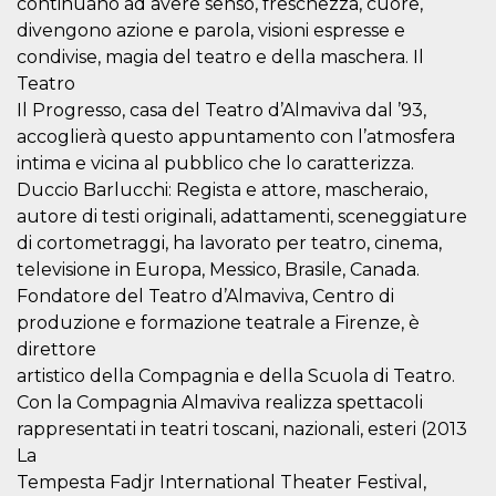
continuano ad avere senso, freschezza, cuore,
sitio web y
divengono azione e parola, visioni espresse e
proporcionar
protección
condivise, magia del teatro e della maschera. Il
contra visitantes
maliciosos.
Teatro
Il Progresso, casa del Teatro d’Almaviva dal ’93,
wordpress_test_cookie
Sesión
Se utiliza en
Automattic
sitios creados
Inc.
accoglierà questo appuntamento con l’atmosfera
con Wordpress.
.oooh.events
Comprueba si el
intima e vicina al pubblico che lo caratterizza.
navegador tiene
habilitadas las
Duccio Barlucchi: Regista e attore, mascheraio,
cookies
autore di testi originali, adattamenti, sceneggiature
PHPSESSID
Sesión
Cookie
PHP.net
di cortometraggi, ha lavorato per teatro, cinema,
generada por
oooh.events
aplicaciones
televisione in Europa, Messico, Brasile, Canada.
basadas en el
Fondatore del Teatro d’Almaviva, Centro di
lenguaje PHP.
Este es un
produzione e formazione teatrale a Firenze, è
identificador de
propósito
direttore
general que se
utiliza para
artistico della Compagnia e della Scuola di Teatro.
mantener las
Con la Compagnia Almaviva realizza spettacoli
variables de
sesión del
rappresentati in teatri toscani, nazionali, esteri (2013
usuario.
Normalmente es
La
un número
Tempesta Fadjr International Theater Festival,
generado al