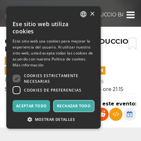
×
CORIANDOLI VISIONARI – DUCCIO BARLUC
Ese sitio web utiliza
ITALIAN
cookies
ENGLISH
CORIANDOLI VISIONARI – DUCCIO
Este sitio web usa cookies para mejorar la
experiencia del usuario. Al utilizar nuestro
BARLUCCHI
SPANISH
sitio web, usted acepta todas las cookies de
acuerdo con nuestra Política de cookies.
26 MARZO 2022 - 21:15
Más información
LAS VENTAS EN LÍNEA TERMINARON
COOKIES ESTRICTAMENTE
Música, Eventos en Vivo, Clubes
NECESARIAS
Sabato 26 marzo - Teatro il Progresso - ore 21.15
COOKIES DE PREFERENCIAS
Compartir este evento:
ACEPTAR TODO
RECHAZAR TODO
MOSTRAR DETALLES