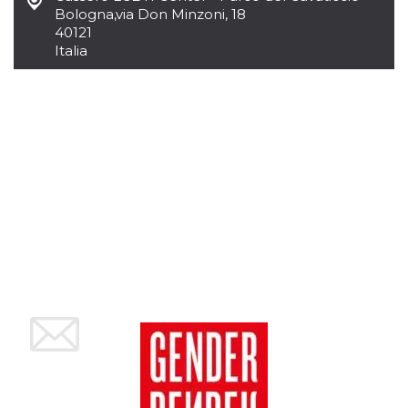
Bologna
,
via Don Minzoni, 18
40121
Italia