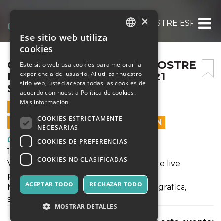
×
CORVIALE URBAN LAB : MOSTRE ESPOSITI
Ese sitio web utiliza
ITALIAN
cookies
ENGLISH
CORVIALE URBAN LAB : MOSTRE
Este sitio web usa cookies para mejorar la
experiencia del usuario. Al utilizar nuestro
ESPOSITIVE AL MITREO – 21
SPANISH
sitio web, usted acepta todas las cookies de
SETTEMBRE
acuerdo con nuestra Política de cookies.
Más información
21 SEPTIEMBRE 2022 - 17:00
COOKIES ESTRICTAMENTE
LAS VENTAS EN LÍNEA TERMINARON
NECESARIAS
Arte, Exposiciones, Museos
COOKIES DE PREFERENCIAS
18 - 25 settembre
COOKIES NO CLASIFICADAS
Vernissage 18 settembre alle ore 18:00 e live
painting alle ore 19:00
ACEPTAR TODO
RECHAZAR TODO
Mostre espositive di pittura, fotografia, grafica,
scultura e videoarte.
MOSTRAR DETALLES