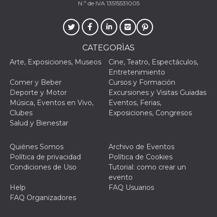
N.º de IVA 13515531005
fbssls_314278995690155
Almacenamiento
de sesión
CATEGORÌAS
Proveedor /
Arte, Exposiciones, Museos
Cine, Teatro, Espectáculos,
Nombre
Vencimiento
Descripción
Dominio
Entretenimiento
Comer y Beber
Cursos y Formación
__Secure-
.youtube.com
5 meses 4
YNID
semanas
Proveedor /
Deporte y Motor
Excursiones y Visitas Guiadas
Nombre
Vencimiento
Descripc
Dominio
Música, Eventos en Vivo,
Eventos, Ferias,
Clubes
Exposiciones, Congresos
c_user
4 semanas 2
Cookie de
Meta
días
de sesió
Platform Inc.
Salud y Bienestar
usuario.
.facebook.com
ser de se
permane
Quiénes Somos
Archivo de Eventos
durante 
Política de privacidad
Política de Cookies
datr
1 año 11
Esta coo
Meta
Condiciones de Uso
Tutorial: como crear un
meses
identifica
Platform Inc.
navegado
.facebook.com
evento
conecta 
Help
FAQ Usuarios
Facebook
directam
FAQ Organizadores
vinculad
usuario 
Faceboo