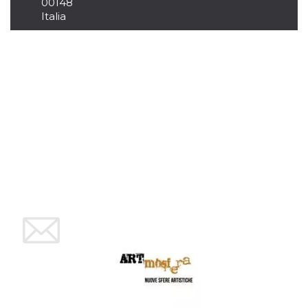
00148
usuario.
Italia
Normalmente es
un número
generado al
azar, la forma en
que se usa
puede ser
específico del
sitio, pero un
buen ejemplo es
mantener un
estado de inicio
de sesión para
un usuario entre
páginas.
CookieScriptConsent
4 semanas 2
El servicio
CookieScript
días
Cookie-
oooh.events
Script.com
utiliza esta
cookie para
recordar las
preferencias de
consentimiento
de cookies de
los visitantes. Es
necesario que el
banner de
cookies de
Cookie-
Script.com