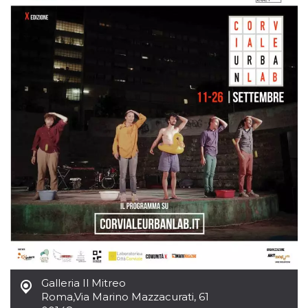
visitante. Es
esencial para
apoyar las
funciones de
seguridad de un
sitio web y
proporcionar
protección
contra visitantes
maliciosos.
wordpress_test_cookie
Sesión
Se utiliza en
Automattic
sitios creados
Inc.
con Wordpress.
.oooh.events
Comprueba si el
navegador tiene
habilitadas las
cookies
PHPSESSID
Sesión
Cookie
PHP.net
generada por
oooh.events
aplicaciones
basadas en el
lenguaje PHP.
Este es un
identificador de
propósito
general que se
utiliza para
Galleria Il Mitreo
mantener las
Roma
,
Via Marino Mazzacurati, 61
variables de
sesión del