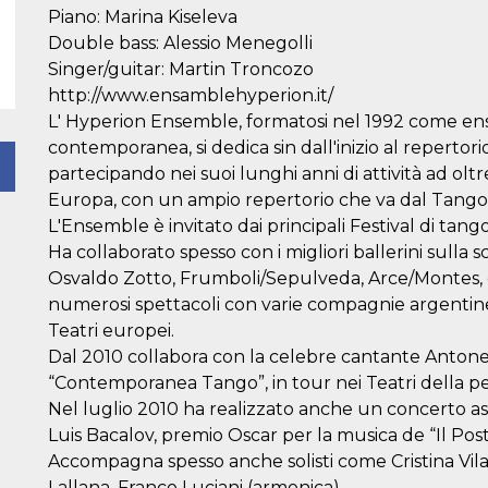
Piano: Marina Kiseleva
Double bass: Alessio Menegolli
Singer/guitar: Martin Troncozo
http://www.ensamblehyperion.it/
L' Hyperion Ensemble, formatosi nel 1992 come en
contemporanea, si dedica sin dall'inizio al repertor
partecipando nei suoi lunghi anni di attività ad oltre
Europa, con un ampio repertorio che va dal Tango
istory%22%3A[%7B%22surface%22%3A%22page%22%7D]%7
L'Ensemble è invitato dai principali Festival di tang
Ha collaborato spesso con i migliori ballerini sull
Osvaldo Zotto, Frumboli/Sepulveda, Arce/Montes
numerosi spettacoli con varie compagnie argentine,
Teatri europei.
Dal 2010 collabora con la celebre cantante Antone
“Contemporanea Tango”, in tour nei Teatri della pe
Nel luglio 2010 ha realizzato anche un concerto as
Luis Bacalov, premio Oscar per la musica de “Il Post
Accompagna spesso anche solisti come Cristina Vilal
Lallana, Franco Luciani (armonica).