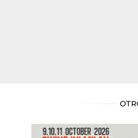
Script.com
utiliza esta
cookie para
recordar las
preferencias de
consentimiento
de cookies de
los visitantes. Es
necesario que el
banner de
cookies de
Cookie-
Script.com
funcione
correctamente.
Declaración de almacenamiento
Tipo de
Nombre
Descripción
almacenamiento
fbssls_314278995690155
Almacenamiento
de sesión
OTR
wpEmojiSettingsSupports
Almacenamiento
de sesión
cn_uc__
Almacenamiento
local