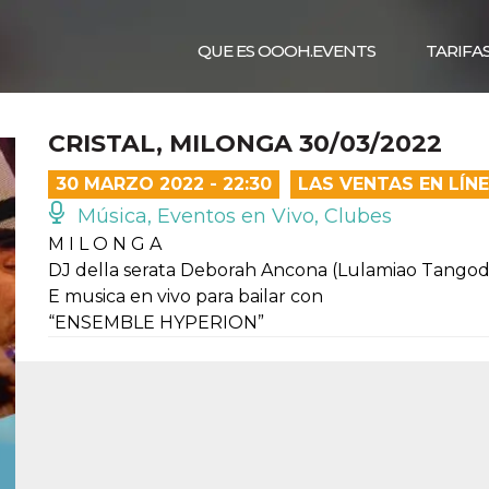
QUE ES OOOH.EVENTS
TARIFA
CRISTAL, MILONGA 30/03/2022
30 MARZO 2022 - 22:30
LAS VENTAS EN LÍN
Música, Eventos en Vivo, Clubes
M I L O N G A
DJ della serata Deborah Ancona (Lulamiao Tangod
E musica en vivo para bailar con
“ENSEMBLE HYPERION”