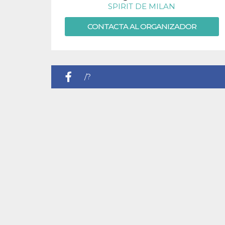
SPIRIT DE MILAN
sitio web y
proporcionar
protección
CONTACTA AL ORGANIZADOR
contra visitantes
maliciosos.
wordpress_test_cookie
Sesión
Se utiliza en
Automattic
sitios creados
Inc.
con Wordpress.
.oooh.events
Comprueba si el
/?
navegador tiene
habilitadas las
cookies
acontext=%7B%22event_action_h
PHPSESSID
Sesión
Cookie
PHP.net
generada por
oooh.events
aplicaciones
basadas en el
lenguaje PHP.
Este es un
identificador de
propósito
general que se
utiliza para
mantener las
variables de
sesión del
usuario.
Normalmente es
un número
generado al