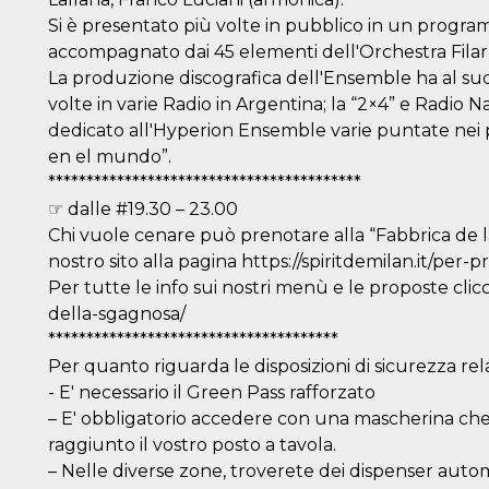
Si è presentato più volte in pubblico in un progra
accompagnato dai 45 elementi dell'Orchestra Fila
La produzione discografica dell'Ensemble ha al suo 
volte in varie Radio in Argentina; la “2×4” e Radio 
dedicato all'Hyperion Ensemble varie puntate nei
en el mundo”.
*****************************************
☞ dalle #19.30 – 23.00
Chi vuole cenare può prenotare alla “Fabbrica de l
nostro sito alla pagina https://spiritdemilan.it/per-
Per tutte le info sui nostri menù e le proposte clicc
della-sgagnosa/
**************************************
Per quanto riguarda le disposizioni di sicurezza rel
- E' necessario il Green Pass rafforzato
– E' obbligatorio accedere con una mascherina che
raggiunto il vostro posto a tavola.
– Nelle diverse zone, troverete dei dispenser automa