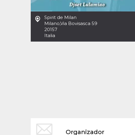
Cookies estrictamente necesarias
Cookies de preferencias
Spirit de Milan
Las cookies estrictamente necesarias permiten
Milano
,
Via Bovisasca 59
la funcionalidad principal del sitio web, como
20157
el inicio de sesión de usuario y la gestión de
cuentas. El sitio web no se puede utilizar
Italia
correctamente sin las cookies estrictamente
necesarias.
Proveedor /
Nombre
Vencimiento
Descripción
Dominio
cf_clearance
1 año
Esta cookie es
Cloudflare,
utilizada por el
Inc.
servicio
.oooh.events
CloudFlare para
identificar el
tráfico web de
confianza y
anular cualquier
restricción de
seguridad
basada en la
dirección IP del
visitante. Es
esencial para
apoyar las
funciones de
Organizador
seguridad de un