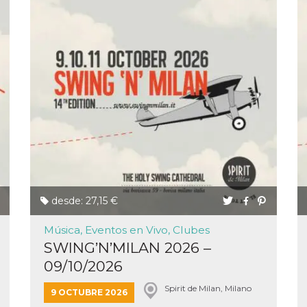
ión
 inicio
n de
 Puede
sión o
nte
30 días
kie
 el
r que se
desde: 27,15 €
a
. No está
ente
Música, Eventos en Vivo, Clubes
o al
SWING’N’MILAN 2026 –
de
k
09/10/2026
l.
 informa
iliza para
Spirit de Milan, Milano
9 OCTUBRE 2026
on la
 y la