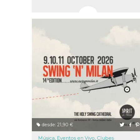
actividad
de sesió
sospecho
especial
la detecc
bots que
acceder a
servicio
también 
el perfil 
comport
asociado
cookie d
se elimin
después 
días. Est
también 
través d
gusta y o
botones 
etiqueta
Faceboo
colocado
muchos s
web dife
dpr
.facebook.com
1 semana
permette
controlla
desde: 21,90 €
funzione
su Faceb
pulsante
Música, Eventos en Vivo, Clubes
piace”, r