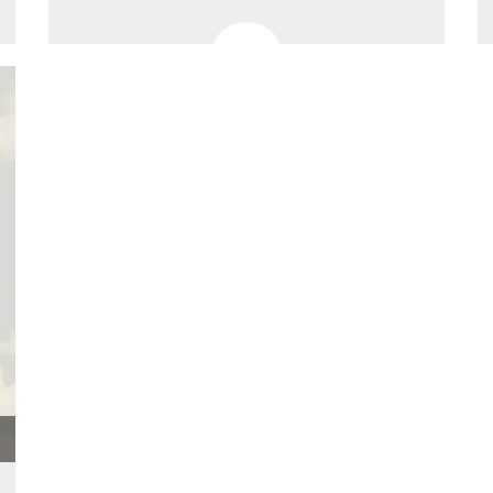
 de inicio
n
sa,
mente en
ión de
 intentan
l
. Facebook
dice que
de
amiento
 con cada
e datos
a
de 10
a cookie
se lee a
e Me
tros
y
s de
k
s en
itios
rentes.
 di
re la
 “Seguici
ook” del
 “Mi
accolgono