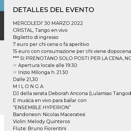
DETALLES DEL EVENTO
MERCOLEDI' 30 MARZO 2022
CRISTAL, Tango en vivo
Biglietto di ingresso
7 euro per chi cena o fa aperitivo
15 euro con consumazione per chi viene dopocena (1
*** SI PRENOTANO SOLO POSTI PER LA CENA, N
☞ Apertura locale alle 19:30
☞ Inizio Milonga h. 21:30
Dalle 21,30
M I L O N G A
DJ della serata Deborah Ancona (Lulamiao Tangod
E musica en vivo para bailar con
“ENSEMBLE HYPERION”
Bandoneon: Nicolas Maceratesi
Violin: Melody Quinteros
Flute: Bruno Fiorentini