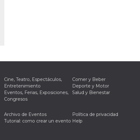
tazioni
gua e
no di
re la
 una
ción de
ación
 usuario y
r, que se
ara
ad
e
n de
Cine, Teatro, Espectáculos,
Comer y Beber
Entretenimiento
Deporte y Motor
ación del
Eventos, Ferias, Exposiciones,
Salud y Bienestar
or de
k,
Congresos
ción,
g y otras
de
Archivo de Eventos
Política de privacidad
as de
Tutorial: como crear un evento
Help
k.
ioni del