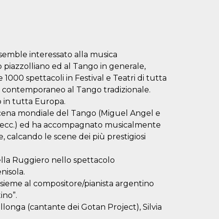
semble interessato alla musica
io piazzolliano ed al Tango in generale,
 1000 spettacoli in Festival e Teatri di tutta
 contemporaneo al Tango tradizionale.
D
o in tutta Europa.
a scena mondiale del Tango (Miguel Angel e
, ecc.) ed ha accompagnato musicalmente
 calcando le scene dei più prestigiosi
lla Ruggiero nello spettacolo
nisola.
sieme al compositore/pianista argentino
ino”.
longa (cantante dei Gotan Project), Silvia