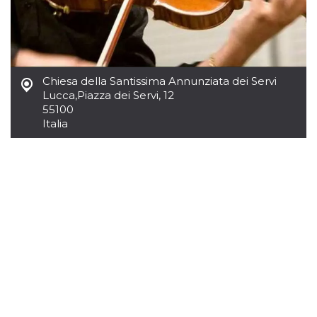
funcione
correctamente.
m
1 año 1 mes
Esta cookie se
Stripe
utiliza
m.stripe.com
generalmente
para el
rendimiento y la
Chiesa della Santissima Annunziata dei Servi
optimización de
los servicios de
Lucca
,
Piazza dei Servi, 12
procesamiento
55100
de pagos,
facilitando el
Italia
almacenamiento
de contenidos
en el navegador
para hacer que
las páginas se
carguen más
rápido.
Declaración de almacenamiento
Tipo de
Nombre
Descripción
almacenamiento
wpEmojiSettingsSupports
Almacenamiento
de sesión
cn_uc__
Almacenamiento
local