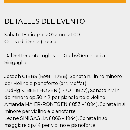
visitante. Es
esencial para
apoyar las
funciones de
DETALLES DEL EVENTO
seguridad de un
sitio web y
proporcionar
protección
Sabato 18 giugno 2022 ore 21,00
contra visitantes
maliciosos.
Chiesa dei Servi (Lucca)
wordpress_test_cookie
Sesión
Se utiliza en
Automattic
sitios creados
Inc.
Dal Settecento inglese di Gibbs/Geminiani a
con Wordpress.
.oooh.events
Comprueba si el
Sinigaglia
navegador tiene
habilitadas las
cookies
Joseph GIBBS (1698 – 1788), Sonata n.1 in re minore
PHPSESSID
Sesión
Cookie
PHP.net
per violino e pianoforte (arr. Moffat)
generada por
oooh.events
aplicaciones
Ludvig V. BEETHOVEN (1770 – 1827), Sonata n.7 in
basadas en el
do minore op.30 n.2 per pianoforte e violino
lenguaje PHP.
Este es un
Amanda MAIER-RÖNTGEN (1853 – 1894), Sonata in si
identificador de
propósito
minore per violino e pianoforte
general que se
utiliza para
Leone SINIGAGLIA (1868 – 1944), Sonata in sol
mantener las
maggiore op.44 per violino e pianoforte
variables de
sesión del