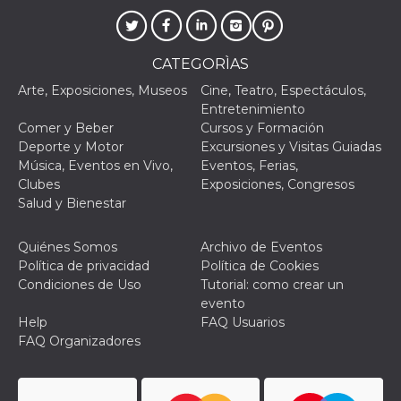
específic
Faceboo
usida
.facebook.com
Sesión
raccoglie
informaz
CATEGORÌAS
browser
dell'uten
Arte, Exposiciones, Museos
Cine, Teatro, Espectáculos,
dell'iden
univoco, 
Entretenimiento
per perso
Comer y Beber
Cursos y Formación
la pubbli
gli utenti
Deporte y Motor
Excursiones y Visitas Guiadas
Música, Eventos en Vivo,
Eventos, Ferias,
xs
2 meses 4
Se usa p
Meta
semanas
mantene
Platform Inc.
Clubes
Exposiciones, Congresos
sesión
.facebook.com
Salud y Bienestar
VISITOR_INFO1_LIVE
5 meses 4
Youtube 
Google LLC
semanas
esta coo
.youtube.com
realizar 
Quiénes Somos
Archivo de Eventos
seguimie
Política de privacidad
Política de Cookies
las prefe
del usua
Condiciones de Uso
Tutorial: como crear un
los vide
evento
Youtube
incrustad
Help
FAQ Usuarios
sitios; t
FAQ Organizadores
puede de
si el visi
sitio web
utilizand
versión 