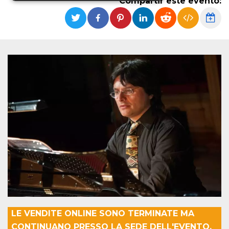
Compartir este evento:
Cookies estrictamente necesarias
Cookies de preferencias
Cookies no clasificadas
Las cookies estrictamente necesarias permiten
la funcionalidad principal del sitio web, como
el inicio de sesión de usuario y la gestión de
cuentas. El sitio web no se puede utilizar
correctamente sin las cookies estrictamente
necesarias.
Proveedor /
Nombre
Vencimiento
Descripción
Dominio
cf_clearance
1 año
Esta cookie es
Cloudflare,
utilizada por el
Inc.
servicio
.oooh.events
CloudFlare para
identificar el
tráfico web de
confianza y
anular cualquier
restricción de
LE VENDITE ONLINE SONO TERMINATE MA
seguridad
basada en la
CONTINUANO PRESSO LA SEDE DELL'EVENTO.
dirección IP del