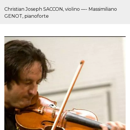
usuario.
Normalmente es
Christian Joseph SACCON, violino —- Massimiliano
un número
GENOT, pianoforte
generado al
azar, la forma en
que se usa
puede ser
específico del
sitio, pero un
buen ejemplo es
mantener un
estado de inicio
de sesión para
un usuario entre
páginas.
CookieScriptConsent
4 semanas 2
El servicio
CookieScript
días
Cookie-
oooh.events
Script.com
utiliza esta
cookie para
recordar las
preferencias de
consentimiento
de cookies de
los visitantes. Es
necesario que el
banner de
cookies de
Cookie-
Script.com