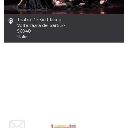
sitio web y
proporcionar
protección
contra visitantes
Teatro Persio Flacco
maliciosos.
Volterra
,
Via dei Sarti 37
wordpress_test_cookie
Sesión
Se utiliza en
Automattic
56048
sitios creados
Inc.
con Wordpress.
Italia
.oooh.events
Comprueba si el
navegador tiene
habilitadas las
cookies
PHPSESSID
Sesión
Cookie
PHP.net
generada por
oooh.events
aplicaciones
basadas en el
lenguaje PHP.
Este es un
identificador de
propósito
general que se
utiliza para
mantener las
variables de
sesión del
usuario.
Normalmente es
un número
generado al