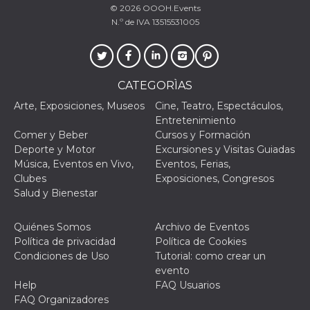
Script.com
© 2026
OOOH.Events
utiliza esta
cookie para
N.º de IVA 13515531005
recordar las
preferencias de
consentimiento
de cookies de
los visitantes. Es
necesario que el
CATEGORÌAS
banner de
cookies de
Arte, Exposiciones, Museos
Cine, Teatro, Espectáculos,
Cookie-
Script.com
Entretenimiento
funcione
Comer y Beber
Cursos y Formación
correctamente.
Deporte y Motor
Excursiones y Visitas Guiadas
Declaración de almacenamiento
Música, Eventos en Vivo,
Eventos, Ferias,
Clubes
Exposiciones, Congresos
Tipo de
Nombre
Descripción
Salud y Bienestar
almacenamiento
fbssls_314278995690155
Almacenamiento
de sesión
Quiénes Somos
Archivo de Eventos
Política de privacidad
Política de Cookies
wpEmojiSettingsSupports
Almacenamiento
Condiciones de Uso
Tutorial: como crear un
de sesión
evento
cn_uc__
Almacenamiento
Help
FAQ Usuarios
local
FAQ Organizadores