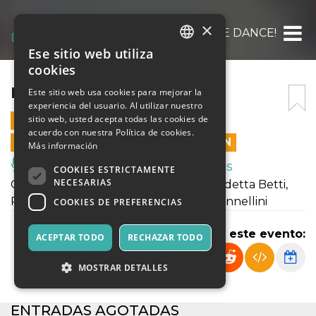
×
DANCE DANCE DANCE!
Ese sitio web utiliza
ITALIAN
cookies
ENGLISH
DANCE DANCE DANCE!
Este sitio web usa cookies para mejorar la
experiencia del usuario. Al utilizar nuestro
SPANISH
sitio web, usted acepta todas las cookies de
4 JUNIO 2024 - 21:00
acuerdo con nuestra Política de cookies.
LAS VENTAS EN LÍNEA TERMINARON
Más información
Música, Eventos en Vivo, Clubes
COOKIES ESTRICTAMENTE
NECESARIAS
Coreografie di Alberto Canestro, Benedetta Betti,
Rossella Cambi, Mia Molinari, Nicola Giannellini
COOKIES DE PREFERENCIAS
Compartir este evento:
ACEPTAR TODO
RECHAZAR TODO
MOSTRAR DETALLES
ENTRADAS AGOTADAS