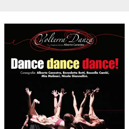
Cookies estrictamente necesarias
Cookies de preferencias
Las cookies estrictamente necesarias permiten
la funcionalidad principal del sitio web, como
el inicio de sesión de usuario y la gestión de
cuentas. El sitio web no se puede utilizar
correctamente sin las cookies estrictamente
necesarias.
Proveedor /
Nombre
Vencimiento
Descripción
Dominio
cf_clearance
1 año
Esta cookie es
Cloudflare,
utilizada por el
Inc.
servicio
.oooh.events
CloudFlare para
identificar el
tráfico web de
confianza y
anular cualquier
restricción de
seguridad
basada en la
dirección IP del
visitante. Es
esencial para
apoyar las
funciones de
seguridad de un