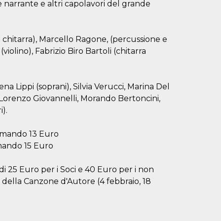
e narrante e altri capolavori del grande
 chitarra), Marcello Ragone, (percussione e
iolino), Fabrizio Biro Bartoli (chitarra
ena Lippi (soprani), Silvia Verucci, Marina Del
, Lorenzo Giovannelli, Morando Bertoncini,
).
nimando 13 Euro
imando 15 Euro
i 25 Euro per i Soci e 40 Euro per i non
a della Canzone d'Autore (4 febbraio, 18