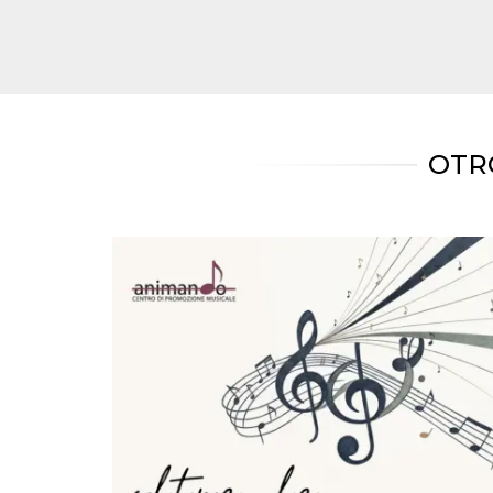
azar, la forma en
que se usa
puede ser
específico del
sitio, pero un
buen ejemplo es
mantener un
estado de inicio
de sesión para
un usuario entre
páginas.
OTR
m
1 año 1 mes
Esta cookie se
Stripe
utiliza
m.stripe.com
generalmente
para el
rendimiento y la
optimización de
los servicios de
procesamiento
de pagos,
facilitando el
almacenamiento
de contenidos
en el navegador
para hacer que
las páginas se
carguen más
rápido.
CookieScriptConsent
4 semanas 2
El servicio
CookieScript
días
Cookie-
oooh.events