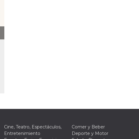
Cine, Teatro, Espectáculos,
Comer y Beber
Entretenimiento
Deporte y Motor