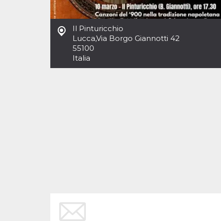
Cookies estrictamente necesarias
Cookies de preferencias
Il Pinturicchio
Las cookies estrictamente necesarias permiten
Lucca
,
Via Borgo Giannotti 42
la funcionalidad principal del sitio web, como
55100
el inicio de sesión de usuario y la gestión de
cuentas. El sitio web no se puede utilizar
Italia
correctamente sin las cookies estrictamente
necesarias.
Proveedor /
Nombre
Vencimiento
Descripción
Dominio
cf_clearance
1 año
Esta cookie es
Cloudflare,
utilizada por el
Inc.
servicio
.oooh.events
CloudFlare para
identificar el
tráfico web de
confianza y
anular cualquier
restricción de
seguridad
basada en la
dirección IP del
visitante. Es
esencial para
apoyar las
funciones de
seguridad de un