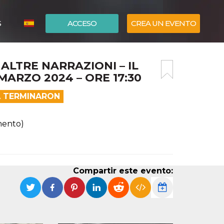
S
ACCESO
CREA UN EVENTO
ITALIANO
ALTRE NARRAZIONI – IL
ENGLISH
 MARZO 2024 – ORE 17:30
A TERMINARON
mento)
Compartir este evento: