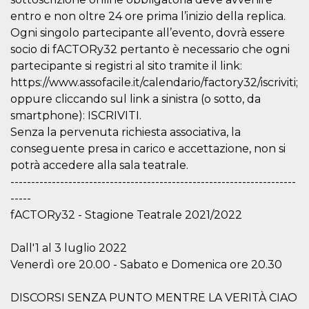
sitio web y
entro e non oltre 24 ore prima l’inizio della replica.
proporcionar
protección
Ogni singolo partecipante all’evento, dovrà essere
contra visitantes
maliciosos.
socio di fACTORy32 pertanto è necessario che ogni
partecipante si registri al sito tramite il link:
wordpress_test_cookie
Sesión
Se utiliza en
Automattic
sitios creados
Inc.
https://www.assofacile.it/calendario/factory32/iscriviti;
con Wordpress.
.oooh.events
Comprueba si el
oppure cliccando sul link a sinistra (o sotto, da
navegador tiene
smartphone): ISCRIVITI.
habilitadas las
cookies
Senza la pervenuta richiesta associativa, la
PHPSESSID
Sesión
Cookie
PHP.net
conseguente presa in carico e accettazione, non si
generada por
oooh.events
potrà accedere alla sala teatrale.
aplicaciones
basadas en el
---------------------------------------------------------------------
lenguaje PHP.
Este es un
-----
identificador de
propósito
fACTORy32 - Stagione Teatrale 2021/2022
general que se
utiliza para
mantener las
Dall'1 al 3 luglio 2022
variables de
sesión del
Venerdì ore 20.00 - Sabato e Domenica ore 20.30
usuario.
Normalmente es
un número
DISCORSI SENZA PUNTO MENTRE LA VERITÀ CIAO
generado al