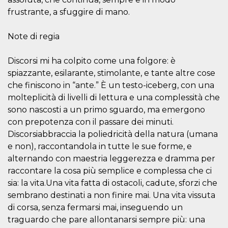
frustrante, a sfuggire di mano.
Note di regia
Discorsi mi ha colpito come una folgore: è
Proveedor /
Nombre
Vencimiento
Descripc
Dominio
spiazzante, esilarante, stimolante, e tante altre cose
c_user
4 semanas 2
Cookie de
che finiscono in “ante.” È un testo-iceberg, con una
Meta
días
de sesió
Platform Inc.
molteplicità di livelli di lettura e una complessità che
usuario.
.facebook.com
ser de se
sono nascosti a un primo sguardo, ma emergono
permane
durante 
con prepotenza con il passare dei minuti.
Discorsiabbraccia la poliedricità della natura (umana
datr
2 años
Esta coo
Meta
identifica
Platform Inc.
e non), raccontandola in tutte le sue forme, e
navegado
.facebook.com
conecta 
alternando con maestria leggerezza e dramma per
Facebook
raccontare la cosa più semplice e complessa che ci
directam
vinculad
sia: la vita.Una vita fatta di ostacoli, cadute, sforzi che
usuario 
Faceboo
sembrano destinati a non finire mai. Una vita vissuta
individua
Facebook
di corsa, senza fermarsi mai, inseguendo un
que se ut
traguardo che pare allontanarsi sempre più: una
ayudar c
seguridad