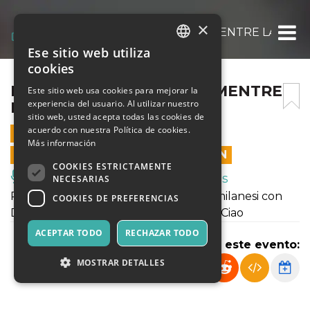
×
DISCORSI SENZA PUNTO MENTRE LA VERI
Ese sitio web utiliza
ITALIAN
cookies
ENGLISH
DISCORSI SENZA PUNTO MENTRE
Este sitio web usa cookies para mejorar la
experiencia del usuario. Al utilizar nuestro
LA VERITÀ CIAO
SPANISH
sitio web, usted acepta todas las cookies de
acuerdo con nuestra Política de cookies.
2 JULIO 2022 - 20:30
Más información
LAS VENTAS EN LÍNEA TERMINARON
COOKIES ESTRICTAMENTE
Música, Eventos en Vivo, Clubes
NECESARIAS
PaT – Passi Teatrali torna sulle scene milanesi con
COOKIES DE PREFERENCIAS
Discorsi Senza Punto Mentre la Verità Ciao
ACEPTAR TODO
RECHAZAR TODO
Compartir este evento:
MOSTRAR DETALLES