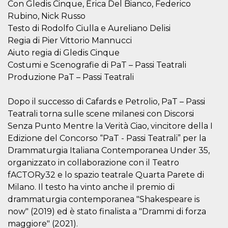
azar, la forma en
Con Gledis Cinque, Erica Del Bianco, Federico
que se usa
puede ser
Rubino, Nick Russo
específico del
Testo di Rodolfo Ciulla e Aureliano Delisi
sitio, pero un
buen ejemplo es
Regia di Pier Vittorio Mannucci
mantener un
estado de inicio
Aiuto regia di Gledis Cinque
de sesión para
Costumi e Scenografie di PaT – Passi Teatrali
un usuario entre
páginas.
Produzione PaT – Passi Teatrali
m
1 año 1 mes
Esta cookie se
Stripe
utiliza
m.stripe.com
Dopo il successo di Cafards e Petrolio, PaT – Passi
generalmente
para el
Teatrali torna sulle scene milanesi con Discorsi
rendimiento y la
optimización de
Senza Punto Mentre la Verità Ciao, vincitore della I
los servicios de
procesamiento
Edizione del Concorso “PaT - Passi Teatrali” per la
de pagos,
Drammaturgia Italiana Contemporanea Under 35,
facilitando el
almacenamiento
organizzato in collaborazione con il Teatro
de contenidos
en el navegador
fACTORy32 e lo spazio teatrale Quarta Parete di
para hacer que
Milano. Il testo ha vinto anche il premio di
las páginas se
carguen más
drammaturgia contemporanea "Shakespeare is
rápido.
now" (2019) ed è stato finalista a "Drammi di forza
CookieScriptConsent
4 semanas 2
El servicio
CookieScript
días
Cookie-
maggiore" (2021).
oooh.events