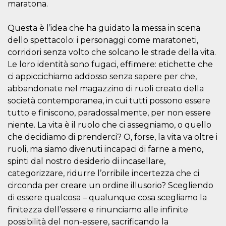
maratona.
actividad
de sesió
sospecho
Questa è l’idea che ha guidato la messa in scena
especial
la detecc
dello spettacolo: i personaggi come maratoneti,
bots que
acceder a
corridori senza volto che solcano le strade della vita.
servicio
también 
Le loro identità sono fugaci, effimere: etichette che
el perfil 
ci appiccichiamo addosso senza sapere per che,
comport
asociado
abbandonate nel magazzino di ruoli creato della
cookie d
se elimin
società contemporanea, in cui tutti possono essere
después 
tutto e finiscono, paradossalmente, per non essere
días. Est
también 
niente. La vita è il ruolo che ci assegniamo, o quello
través d
gusta y o
che decidiamo di prenderci? O, forse, la vita va oltre i
botones 
etiqueta
ruoli, ma siamo divenuti incapaci di farne a meno,
Faceboo
spinti dal nostro desiderio di incasellare,
colocado
muchos s
categorizzare, ridurre l’orribile incertezza che ci
web dife
circonda per creare un ordine illusorio? Scegliendo
dpr
.facebook.com
1 semana
permette
di essere qualcosa – qualunque cosa scegliamo la
controlla
funzione
finitezza dell’essere e rinunciamo alle infinite
su Faceb
pulsante
possibilità del non-essere, sacrificando la
piace”, r