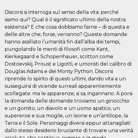
Script.com
utiliza esta
cookie para
Discorsi si interroga sul senso della vita: perché
recordar las
preferencias de
siamo qui? Qual è il significato ultimo della nostra
consentimiento
esistenza? E che cosa dobbiamo farne – di questa e
de cookies de
los visitantes. Es
delle altre che, forse, verranno? Queste domande
necesario que el
banner de
hanno assillato l’umanità fin dall’alba dei tempi,
cookies de
Cookie-
pungolando le menti di filosofi come Kant,
Script.com
Kierkegaard e Schopenhauer, scrittori come
funcione
correctamente.
Dostoevskij, Proust e Ligotti, e umoristi del calibro di
Douglas Adams e dei Monty Python. Discorsi
Declaración de almacenamiento
riprende lo spirito di questi ultimi, dando vita a un
Tipo de
Nombre
Descripción
susseguirsi di vicende surreali apparentemente
almacenamiento
scollegate: ma le apparenze, si sa, ingannano. A porsi
fbssls_314278995690155
Almacenamiento
la domanda delle domande troviamo un ginocchio
de sesión
e un gomito, un diavolo e un uomo apatico, un
wpEmojiSettingsSupports
Almacenamiento
de sesión
supereroe e sua moglie, un leone e un’antilope, la
Terra e il Sole. Personaggi diversi eppur attanagliati
cn_uc__
Almacenamiento
local
dallo stesso desiderio bruciante di trovare una verità
assoluta, che continua, sempre e in modo