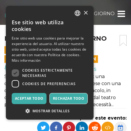
×
DOMANI E UN ALTRO GIORNO
Ese sitio web utiliza
ITALIAN
cookies
ENGLISH
DOMANI E UN ALTRO GIORNO
Este sitio web usa cookies para mejorar la
experiencia del usuario. Al utilizar nuestro
SPANISH
sitio web, usted acepta todas las cookies de
16 JULIO 2021 - 19:30
acuerdo con nuestra Política de cookies.
LAS VENTAS EN LÍNEA TERMINARON
Más información
Música, Eventos en Vivo, Clubes
COOKIES ESTRICTAMENTE
NECESARIAS
Spettacolo teatrale comico, in due atti: una
compagnia di attori girovaghi è alle prese con una
COOKIES DE PREFERENCIAS
complicata preparazione di uno spettacolo, in
conflitto tra il desiderio di emanciparsi dal teatro
ACEPTAR TODO
RECHAZAR TODO
popolare e l'impossibilità di farlo, per necessità...
MOSTRAR DETALLES
Compartir este evento: