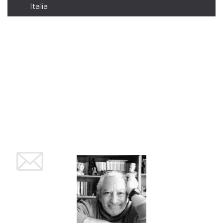
Script.com
Italia
utiliza esta
cookie para
recordar las
preferencias de
consentimiento
de cookies de
los visitantes. Es
necesario que el
banner de
cookies de
Cookie-
Script.com
funcione
correctamente.
Declaración de almacenamiento
Tipo de
Nombre
Descripción
almacenamiento
fbssls_314278995690155
Almacenamiento
de sesión
wpEmojiSettingsSupports
Almacenamiento
de sesión
cn_uc__
Almacenamiento
local