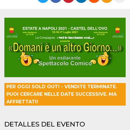
Cookies estrictamente necesarias
Cookies de preferencias
Las cookies estrictamente necesarias permiten
la funcionalidad principal del sitio web, como
el inicio de sesión de usuario y la gestión de
cuentas. El sitio web no se puede utilizar
correctamente sin las cookies estrictamente
necesarias.
Proveedor /
Nombre
Vencimiento
Descripción
Dominio
cf_clearance
1 año
Esta cookie es
Cloudflare,
utilizada por el
Inc.
servicio
.oooh.events
CloudFlare para
identificar el
tráfico web de
PER OGGI SOLD OUT! - VENDITE TERMINATE.
confianza y
anular cualquier
PUOI CERCARE NELLE DATE SUCCESSIVE. MA
restricción de
seguridad
AFFRETTATI!
basada en la
dirección IP del
visitante. Es
esencial para
apoyar las
DETALLES DEL EVENTO
funciones de
seguridad de un