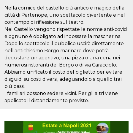
sitio web y
Nella cornice del castello più antico e magico della
proporcionar
protección
città di Partenope, uno spettacolo divertente e nel
contra visitantes
maliciosos.
contempo di riflessione sul teatro.
Nel Castello vengono rispettate le norme anti-covid
wordpress_test_cookie
Sesión
Se utiliza en
Automattic
sitios creados
Inc.
e ognuno è obbligato ad indossare la mascherina.
con Wordpress.
.oooh.events
Comprueba si el
Dopo lo spettacolo il pubblico uscirà direttamente
navegador tiene
habilitadas las
nell'antichissimo Borgo marinaro dove potrà
cookies
degustare un aperitivo, una pizza o una cena nei
PHPSESSID
Sesión
Cookie
PHP.net
numerosi ristoranti del Borgo o di via Caracciolo.
generada por
oooh.events
aplicaciones
Abbiamo unificato il costo del biglietto per evitare
basadas en el
disguidi su costi diversi, adeguandolo a quello tra i
lenguaje PHP.
Este es un
più bassi.
identificador de
propósito
I familiari possono sedere vicini. Per gli altri viene
general que se
utiliza para
applicato il distanziamento previsto.
mantener las
variables de
sesión del
usuario.
Normalmente es
un número
generado al