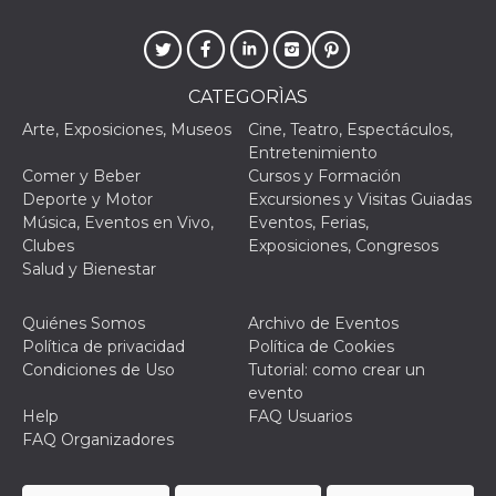
actividad
de sesió
sospecho
especial
la detecc
bots que
CATEGORÌAS
acceder a
servicio
Arte, Exposiciones, Museos
Cine, Teatro, Espectáculos,
también 
Entretenimiento
el perfil 
comport
Comer y Beber
Cursos y Formación
asociado
Deporte y Motor
Excursiones y Visitas Guiadas
cookie d
se elimin
Música, Eventos en Vivo,
Eventos, Ferias,
después 
Clubes
Exposiciones, Congresos
días. Est
también 
Salud y Bienestar
través d
gusta y o
botones 
Quiénes Somos
Archivo de Eventos
etiqueta
Faceboo
Política de privacidad
Política de Cookies
colocado
Condiciones de Uso
Tutorial: como crear un
muchos s
web dife
evento
Help
FAQ Usuarios
dpr
.facebook.com
1 semana
permette
controlla
FAQ Organizadores
funzione
su Faceb
pulsante
piace”, r