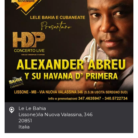
azar, la forma en
que se usa
puede ser
específico del
sitio, pero un
buen ejemplo es
mantener un
estado de inicio
de sesión para
un usuario entre
páginas.
m
1 año 1 mes
Esta cookie se
Stripe
utiliza
m.stripe.com
generalmente
para el
rendimiento y la
optimización de
los servicios de
procesamiento
de pagos,
facilitando el
almacenamiento
de contenidos
en el navegador
Le Le Bahia
para hacer que
las páginas se
Lissone
,
Via Nuova Valassina, 346
carguen más
20851
rápido.
Italia
CookieScriptConsent
4 semanas 2
El servicio
CookieScript
días
Cookie-
oooh.events