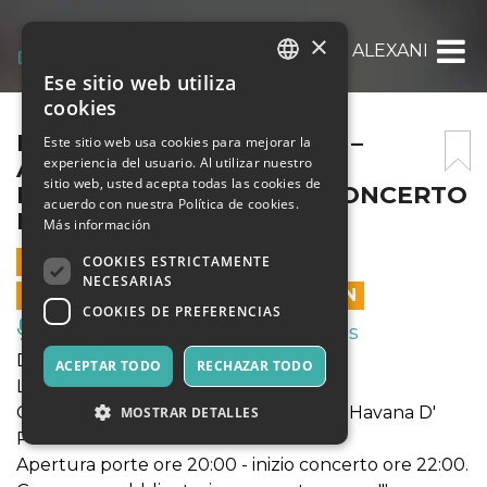
×
DOMENICA 21 NOVEMBRE – ALEXANDER AB
Ese sitio web utiliza
ITALIAN
cookies
ENGLISH
DOMENICA 21 NOVEMBRE –
Este sitio web usa cookies para mejorar la
experiencia del usuario. Al utilizar nuestro
ALEXANDER ABREU Y SU
SPANISH
sitio web, usted acepta todas las cookies de
HAVANA D’ PRIMERA IN CONCERTO
acuerdo con nuestra Política de cookies.
LIVE
Más información
21 NOVIEMBRE 2021 - 20:00
COOKIES ESTRICTAMENTE
NECESARIAS
LAS VENTAS EN LÍNEA TERMINARON
COOKIES DE PREFERENCIAS
Música, Eventos en Vivo, Clubes
Domenica 21 novembre 2021
ACEPTAR TODO
RECHAZAR TODO
Le Le Bahia & Cubaneate Presentano:
Concerto live di Alexander Abreu y su Havana D'
MOSTRAR DETALLES
Primera
Apertura porte ore 20:00 - inizio concerto ore 22:00.