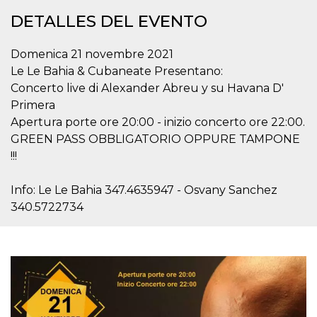
sitio web y
DETALLES DEL EVENTO
proporcionar
protección
contra visitantes
maliciosos.
Domenica 21 novembre 2021
wordpress_test_cookie
Sesión
Se utiliza en
Le Le Bahia & Cubaneate Presentano:
Automattic
sitios creados
Inc.
Concerto live di Alexander Abreu y su Havana D'
con Wordpress.
.oooh.events
Comprueba si el
Primera
navegador tiene
habilitadas las
Apertura porte ore 20:00 - inizio concerto ore 22:00.
cookies
GREEN PASS OBBLIGATORIO OPPURE TAMPONE
PHPSESSID
Sesión
Cookie
PHP.net
!!!
generada por
oooh.events
aplicaciones
basadas en el
Info: Le Le Bahia 347.4635947 - Osvany Sanchez
lenguaje PHP.
Este es un
340.5722734
identificador de
propósito
general que se
utiliza para
mantener las
variables de
sesión del
usuario.
Normalmente es
un número
generado al