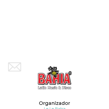
Script.com
utiliza esta
cookie para
recordar las
preferencias de
consentimiento
de cookies de
los visitantes. Es
necesario que el
banner de
cookies de
Cookie-
Script.com
funcione
correctamente.
Declaración de almacenamiento
Tipo de
Nombre
Descripción
almacenamiento
fbssls_314278995690155
Almacenamiento
de sesión
wpEmojiSettingsSupports
Almacenamiento
de sesión
cn_uc__
Almacenamiento
local
Organizador
Le Le Bahia