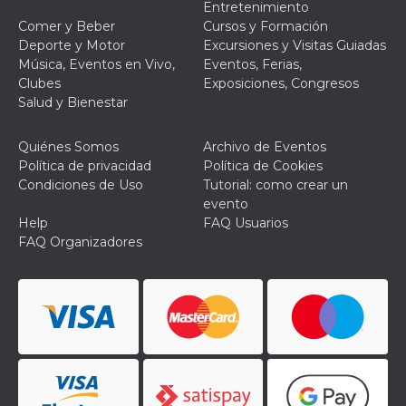
Entretenimiento
actividad
de sesió
Comer y Beber
Cursos y Formación
sospecho
Deporte y Motor
Excursiones y Visitas Guiadas
especial
la detecc
Música, Eventos en Vivo,
Eventos, Ferias,
bots que
Clubes
Exposiciones, Congresos
acceder a
servicio
Salud y Bienestar
también 
el perfil 
comport
Quiénes Somos
Archivo de Eventos
asociado
cookie d
Política de privacidad
Política de Cookies
se elimin
Condiciones de Uso
Tutorial: como crear un
después 
días. Est
evento
también 
Help
FAQ Usuarios
través d
gusta y o
FAQ Organizadores
botones 
etiqueta
Faceboo
colocado
muchos s
web dife
dpr
.facebook.com
1 semana
permette
controlla
funzione
su Faceb
pulsante
piace”, r