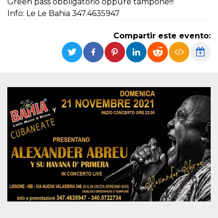
Green pass obbligatorio oppure tampone!!!
Cookies estrictamente necesarias
Info: Le Le Bahia 347.4635947
Cookies de preferencias
Las cookies estrictamente necesarias permiten
Compartir este evento:
la funcionalidad principal del sitio web, como
el inicio de sesión de usuario y la gestión de
cuentas. El sitio web no se puede utilizar
correctamente sin las cookies estrictamente
necesarias.
Proveedor /
Nombre
Vencimiento
Descripción
Dominio
cf_clearance
1 año
Esta cookie es
Cloudflare,
utilizada por el
Inc.
servicio
.oooh.events
CloudFlare para
identificar el
tráfico web de
confianza y
anular cualquier
restricción de
seguridad
basada en la
dirección IP del
visitante. Es
esencial para
apoyar las
funciones de
seguridad de un