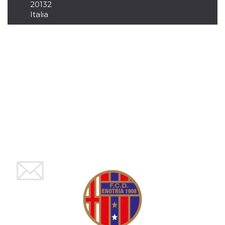
azar, la forma en
20132
que se usa
Italia
puede ser
específico del
sitio, pero un
buen ejemplo es
mantener un
estado de inicio
de sesión para
un usuario entre
páginas.
m
1 año 1 mes
Esta cookie se
Stripe
utiliza
m.stripe.com
generalmente
para el
rendimiento y la
optimización de
los servicios de
procesamiento
de pagos,
facilitando el
almacenamiento
de contenidos
en el navegador
para hacer que
las páginas se
carguen más
rápido.
CookieScriptConsent
4 semanas 2
El servicio
CookieScript
días
Cookie-
oooh.events