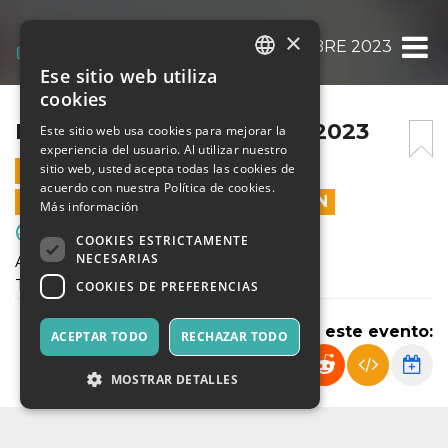
×
DOMENICA 5 NOVEMBRE 2023
Ese sitio web utiliza
ITALIAN
cookies
ENGLISH
DOMENICA 5 NOVEMBRE 2023
Este sitio web usa cookies para mejorar la
experiencia del usuario. Al utilizar nuestro
SPANISH
sitio web, usted acepta todas las cookies de
5 NOVIEMBRE 2023 - 10:00
acuerdo con nuestra Política de cookies.
LAS VENTAS EN LÍNEA TERMINARON
Más información
Deporte y Motores
COOKIES ESTRICTAMENTE
NECESARIAS
Allievi Reg.li Elite Under17
Terza Categoria Milano
COOKIES DE PREFERENCIAS
Compartir este evento:
ACEPTAR TODO
RECHAZAR TODO
MOSTRAR DETALLES