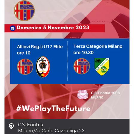
sitio web y
proporcionar
protección
contra visitantes
maliciosos.
wordpress_test_cookie
Sesión
Se utiliza en
Automattic
sitios creados
Inc.
con Wordpress.
.oooh.events
Comprueba si el
navegador tiene
habilitadas las
cookies
PHPSESSID
Sesión
Cookie
PHP.net
generada por
oooh.events
aplicaciones
basadas en el
lenguaje PHP.
Este es un
identificador de
propósito
general que se
utiliza para
mantener las
variables de
sesión del
usuario.
Normalmente es
C.S. Enotria
un número
Milano
,
Via Carlo Cazzaniga 26
generado al