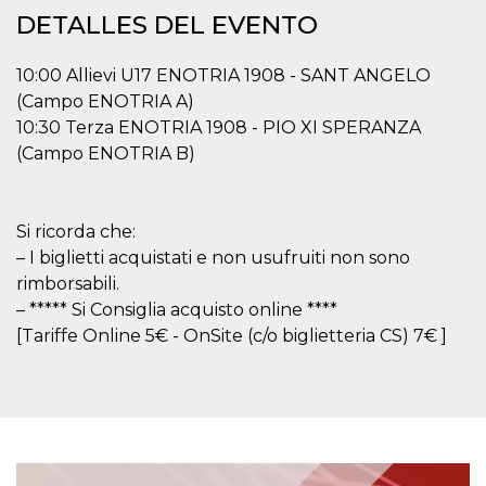
Cookies estrictamente necesarias
DETALLES DEL EVENTO
Cookies de preferencias
10:00 Allievi U17 ENOTRIA 1908 - SANT ANGELO
Las cookies estrictamente necesarias permiten
la funcionalidad principal del sitio web, como
(Campo ENOTRIA A)
el inicio de sesión de usuario y la gestión de
10:30 Terza ENOTRIA 1908 - PIO XI SPERANZA
cuentas. El sitio web no se puede utilizar
correctamente sin las cookies estrictamente
(Campo ENOTRIA B)
necesarias.
Proveedor /
Nombre
Vencimiento
Descripción
Dominio
Si ricorda che:
cf_clearance
1 año
Esta cookie es
Cloudflare,
– I biglietti acquistati e non usufruiti non sono
utilizada por el
Inc.
servicio
.oooh.events
rimborsabili.
CloudFlare para
identificar el
– ***** Si Consiglia acquisto online ****
tráfico web de
confianza y
[Tariffe Online 5€ - OnSite (c/o biglietteria CS) 7€ ]
anular cualquier
restricción de
seguridad
basada en la
dirección IP del
visitante. Es
esencial para
apoyar las
funciones de
seguridad de un