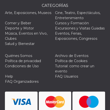
CATEGORÌAS
Arte, Exposiciones, Museos
Cine, Teatro, Espectáculos,
Entretenimiento
Comer y Beber
Cursos y Formación
Deporte y Motor
Excursiones y Visitas Guiadas
Proveedor /
Nombre
Vencimiento
Descripc
Música, Eventos en Vivo,
Eventos, Ferias,
Dominio
Clubes
Exposiciones, Congresos
c_user
4 semanas 2
Cookie de
Meta
Salud y Bienestar
días
de sesió
Platform Inc.
usuario.
.facebook.com
ser de se
permane
Quiénes Somos
Archivo de Eventos
durante 
Política de privacidad
Política de Cookies
datr
2 años
Esta coo
Meta
Condiciones de Uso
Tutorial: como crear un
identifica
Platform Inc.
evento
navegado
.facebook.com
conecta 
Help
FAQ Usuarios
Facebook
FAQ Organizadores
directam
vinculad
usuario 
Faceboo
individua
Facebook
que se ut
ayudar c
seguridad