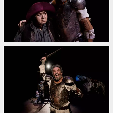
sitio web y
proporcionar
protección
contra visitantes
maliciosos.
wordpress_test_cookie
Sesión
Se utiliza en
Automattic
sitios creados
Inc.
con Wordpress.
.oooh.events
Comprueba si el
navegador tiene
habilitadas las
cookies
PHPSESSID
Sesión
Cookie
PHP.net
generada por
oooh.events
aplicaciones
basadas en el
lenguaje PHP.
Este es un
identificador de
propósito
general que se
utiliza para
mantener las
variables de
sesión del
usuario.
Normalmente es
un número
generado al