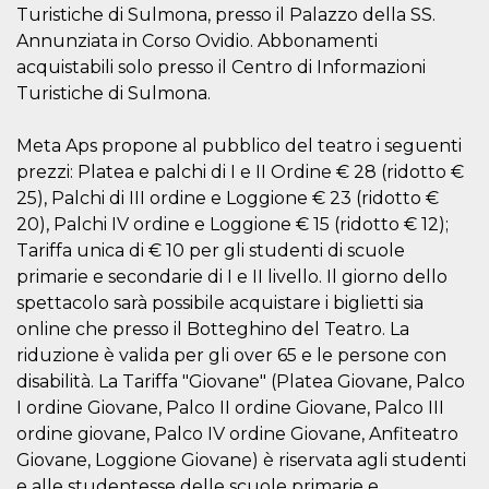
Turistiche di Sulmona, presso il Palazzo della SS.
le impos
della lin
Annunziata in Corso Ovidio. Abbonamenti
permetto
condivide
acquistabili solo presso il Centro di Informazioni
pagina.
Turistiche di Sulmona.
fr
3 meses
Contiene
Meta
combina
Platform Inc.
identific
.facebook.com
Meta Aps propone al pubblico del teatro i seguenti
única de
navegado
prezzi: Platea e palchi di I e II Ordine € 28 (ridotto €
utiliza p
25), Palchi di III ordine e Loggione € 23 (ridotto €
publicid
dirigida.
20), Palchi IV ordine e Loggione € 15 (ridotto € 12);
oo
5 años
Cookie d
Meta
Tariffa unica di € 10 per gli studenti di scuole
exclusió
Platform Inc.
primarie e secondarie di I e II livello. Il giorno dello
anuncios
.facebook.com
spettacolo sarà possibile acquistare i biglietti sia
sb
2 años
Identific
Meta
navegad
online che presso il Botteghino del Teatro. La
Platform Inc.
Faceboo
.facebook.com
riduzione è valida per gli over 65 e le persone con
autentica
marketin
disabilità. La Tariffa "Giovane" (Platea Giovane, Palco
cookies 
función
I ordine Giovane, Palco II ordine Giovane, Palco III
específic
ordine giovane, Palco IV ordine Giovane, Anfiteatro
Faceboo
Giovane, Loggione Giovane) è riservata agli studenti
usida
.facebook.com
Sesión
raccoglie
informaz
e alle studentesse delle scuole primarie e