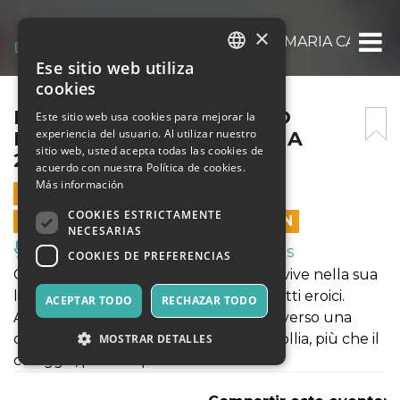
×
DON CHISCIOTTE, TEATRO MARIA CANIGLI
Ese sitio web utiliza
ITALIAN
cookies
ENGLISH
DON CHISCIOTTE, TEATRO
Este sitio web usa cookies para mejorar la
experiencia del usuario. Al utilizar nuestro
MARIA CANIGLIA SULMONA
SPANISH
sitio web, usted acepta todas las cookies de
29/01/2023
acuerdo con nuestra Política de cookies.
Más información
29 ENERO 2023 - 18:00
COOKIES ESTRICTAMENTE
LAS VENTAS EN LÍNEA TERMINARON
NECESARIAS
Música, Eventos en Vivo, Clubes
COOKIES DE PREFERENCIAS
Chi è pazzo? Chi è normale? Forse chi vive nella sua
lucida follia riesce ancora a compiere atti eroici.
ACEPTAR TODO
RECHAZAR TODO
Alessio Boni e Serra Yilmaz ci guidano verso una
consapevolezza in più: forse ci vuole follia, più che il
MOSTRAR DETALLES
coraggio, per compiere atti eroici.