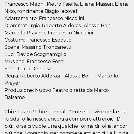
Script.com
Francesco Meoni, Pietro Faiella, Liliana Massari, Elena
utiliza esta
cookie para
Nico, ronzinante Biagio Iacovelli
recordar las
preferencias de
Adattamento: Francesco Niccolini
consentimiento
Drammaturgia: Roberto Aldorasi, Alessio Boni,
de cookies de
los visitantes. Es
Marcello Prayer e Francesco Niccolini
necesario que el
banner de
Costumi: Francesco Esposito
cookies de
Scene: Massimo Troncanetti
Cookie-
Script.com
Luci: Davide Scognamiglio
funcione
correctamente.
Musiche: Francesco Forni
Foto: Lucia De Luise
Declaración de almacenamiento
Regia: Roberto Aldorasi – Alessio Boni – Marcello
Tipo de
Nombre
Descripción
Prayer
almacenamiento
Produzione: Nuovo Teatro diretta da Marco
fbssls_314278995690155
Almacenamiento
Balsamo
de sesión
wpEmojiSettingsSupports
Almacenamiento
de sesión
Chi è pazzo? Chi è normale? Forse chi vive nella sua
lucida follia riesce ancora a compiere atti eroici. Di
cn_uc__
Almacenamiento
local
più: forse ci vuole una qualche forma di follia, ancor
più che il coraggio, per compiere atti eroici. La lucida