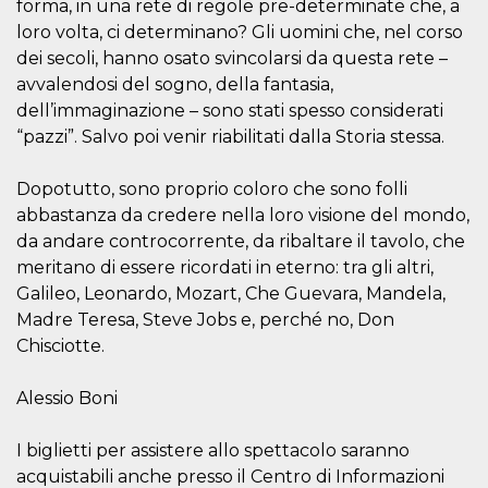
forma, in una rete di regole pre-determinate che, a
actividad
de sesió
loro volta, ci determinano? Gli uomini che, nel corso
sospecho
dei secoli, hanno osato svincolarsi da questa rete –
especial
la detecc
avvalendosi del sogno, della fantasia,
bots que
acceder a
dell’immaginazione – sono stati spesso considerati
servicio
“pazzi”. Salvo poi venir riabilitati dalla Storia stessa.
también 
el perfil 
comport
asociado
Dopotutto, sono proprio coloro che sono folli
cookie d
se elimin
abbastanza da credere nella loro visione del mondo,
después 
da andare controcorrente, da ribaltare il tavolo, che
días. Est
también 
meritano di essere ricordati in eterno: tra gli altri,
través d
gusta y o
Galileo, Leonardo, Mozart, Che Guevara, Mandela,
botones 
Madre Teresa, Steve Jobs e, perché no, Don
etiqueta
Faceboo
Chisciotte.
colocado
muchos s
web dife
Alessio Boni
dpr
.facebook.com
1 semana
permette
controlla
funzione
I biglietti per assistere allo spettacolo saranno
su Faceb
pulsante
acquistabili anche presso il Centro di Informazioni
piace”, r