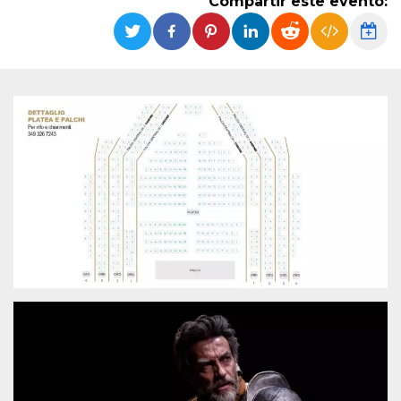
Compartir este evento:
Cookies estrictamente necesarias
Cookies de preferencias
Las cookies estrictamente necesarias permiten
la funcionalidad principal del sitio web, como
el inicio de sesión de usuario y la gestión de
cuentas. El sitio web no se puede utilizar
correctamente sin las cookies estrictamente
necesarias.
Proveedor /
Nombre
Vencimiento
Descripción
Dominio
cf_clearance
1 año
Esta cookie es
Cloudflare,
utilizada por el
Inc.
servicio
.oooh.events
CloudFlare para
identificar el
tráfico web de
confianza y
anular cualquier
restricción de
seguridad
basada en la
dirección IP del
visitante. Es
esencial para
apoyar las
funciones de
seguridad de un