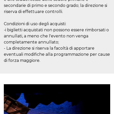
browser
dell'uten
secondarie di primo e secondo grado; la direzione si
dell'iden
riserva di effettuare controlli.
univoco, 
per perso
la pubbli
gli utenti
Condizioni di uso degli acquisti:
-i biglietti acquistati non possono essere rimborsati o
xs
3 meses
Se usa p
Meta
mantene
Platform Inc.
annullati, a meno che l'evento non venga
sesión
.facebook.com
completamente annullato;
__cf_bm
29 minutos
Esta cook
Cloudflare
- La direzione si riserva la facoltà di apportare
58 segundos
utiliza p
Inc.
distingui
.hubspot.com
eventuali modifiche alla programmazione per cause
humanos 
Esto es
di forza maggiore.
benefici
el sitio 
el fin de 
informes
sobre el 
sitio web
_cfuvid
.hubspot.com
Sesión
Esta cook
utiliza c
de segui
de usuar
sesiones
optimizar
experienc
usuario