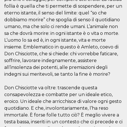
follia è quella che ti permette di sospendere, per un
eterno istante, il senso del limite: quel “so che
dobbiamo morire” che spoglia di senso il quotidiano
umano, ma che solo ci rende umani. L’animale non
sa che dovrà morire: in ogni istante è o vita o morte.
Proveedor /
Nombre
Vencimiento
Descripc
Dominio
L’uomo lo sa ed è, in ogni istante, vita e morte
insieme. Emblematico in questo è Amleto, coevo di
c_user
4 semanas 2
Cookie de
Meta
días
de sesió
Platform Inc.
Don Chisciotte, che si chiede: chi vorrebbe faticare,
usuario.
.facebook.com
ser de se
soffrire, lavorare indegnamente, assistere
permane
durante 
all’insolenza dei potenti, alle premiazioni degli
indegni sui meritevoli, se tanto la fine è morire?
datr
2 años
Esta coo
Meta
identifica
Platform Inc.
navegado
.facebook.com
conecta 
Don Chisciotte va oltre: trascende questa
Facebook
consapevolezza e combatte per un ideale etico,
directam
vinculad
eroico. Un ideale che arricchisce di valore ogni gesto
usuario 
Faceboo
quotidiano. E che, involontariamente, l’ha reso
individua
immortale. È forse folle tutto ciò? È meglio vivere a
Facebook
que se ut
testa bassa, inseriti in un contesto che ci precede e ci
ayudar c
seguridad