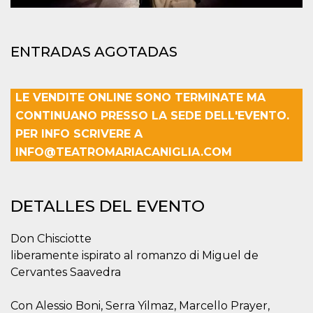
azar, la forma en
que se usa
puede ser
específico del
sitio, pero un
ENTRADAS AGOTADAS
buen ejemplo es
mantener un
estado de inicio
de sesión para
un usuario entre
LE VENDITE ONLINE SONO TERMINATE MA
páginas.
CONTINUANO PRESSO LA SEDE DELL'EVENTO.
m
1 año 1 mes
Esta cookie se
Stripe
utiliza
m.stripe.com
PER INFO SCRIVERE A
generalmente
para el
INFO@TEATROMARIACANIGLIA.COM
rendimiento y la
optimización de
los servicios de
procesamiento
de pagos,
DETALLES DEL EVENTO
facilitando el
almacenamiento
de contenidos
en el navegador
Don Chisciotte
para hacer que
liberamente ispirato al romanzo di Miguel de
las páginas se
carguen más
Cervantes Saavedra
rápido.
CookieScriptConsent
4 semanas 2
El servicio
CookieScript
Con Alessio Boni, Serra Yilmaz, Marcello Prayer,
días
Cookie-
oooh.events