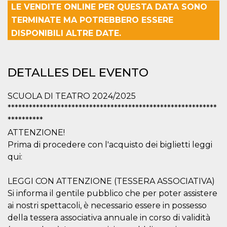
Cookies estrictamente necesarias
LE VENDITE ONLINE PER QUESTA DATA SONO
Cookies de preferencias
TERMINATE MA POTREBBERO ESSERE
DISPONIBILI ALTRE DATE.
Las cookies estrictamente necesarias permiten
la funcionalidad principal del sitio web, como
el inicio de sesión de usuario y la gestión de
cuentas. El sitio web no se puede utilizar
correctamente sin las cookies estrictamente
DETALLES DEL EVENTO
necesarias.
Proveedor /
Nombre
Vencimiento
Descripción
SCUOLA DI TEATRO 2024/2025
Dominio
***********************************************************
cf_clearance
1 año
Esta cookie es
Cloudflare,
**********
utilizada por el
Inc.
servicio
.oooh.events
ATTENZIONE!
CloudFlare para
identificar el
Prima di procedere con l'acquisto dei biglietti leggi
tráfico web de
confianza y
qui:
anular cualquier
restricción de
seguridad
LEGGI CON ATTENZIONE (TESSERA ASSOCIATIVA)
basada en la
dirección IP del
Si informa il gentile pubblico che per poter assistere
visitante. Es
ai nostri spettacoli, è necessario essere in possesso
esencial para
apoyar las
della tessera associativa annuale in corso di validità
funciones de
seguridad de un