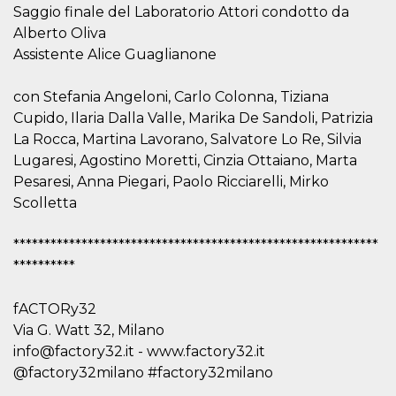
azar, la forma en
Saggio finale del Laboratorio Attori condotto da
que se usa
puede ser
Alberto Oliva
específico del
sitio, pero un
Assistente Alice Guaglianone
buen ejemplo es
mantener un
estado de inicio
con Stefania Angeloni, Carlo Colonna, Tiziana
de sesión para
un usuario entre
Cupido, Ilaria Dalla Valle, Marika De Sandoli, Patrizia
páginas.
La Rocca, Martina Lavorano, Salvatore Lo Re, Silvia
m
1 año 1 mes
Esta cookie se
Stripe
Lugaresi, Agostino Moretti, Cinzia Ottaiano, Marta
utiliza
m.stripe.com
generalmente
Pesaresi, Anna Piegari, Paolo Ricciarelli, Mirko
para el
rendimiento y la
Scolletta
optimización de
los servicios de
procesamiento
***********************************************************
de pagos,
facilitando el
**********
almacenamiento
de contenidos
en el navegador
fACTORy32
para hacer que
las páginas se
Via G. Watt 32, Milano
carguen más
rápido.
info@factory32.it - www.factory32.it
@factory32milano #factory32milano
CookieScriptConsent
4 semanas 2
El servicio
CookieScript
días
Cookie-
oooh.events