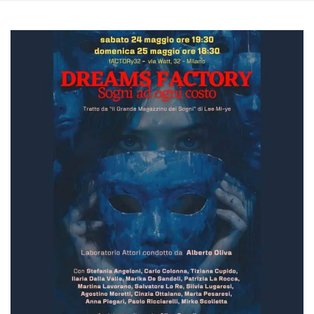
Script.com
utiliza esta
cookie para
recordar las
preferencias de
consentimiento
de cookies de
los visitantes. Es
necesario que el
banner de
cookies de
Cookie-
Script.com
funcione
correctamente.
Declaración de almacenamiento
Tipo de
Nombre
Descripción
almacenamiento
fbssls_314278995690155
Almacenamiento
de sesión
wpEmojiSettingsSupports
Almacenamiento
de sesión
cn_uc__
Almacenamiento
local