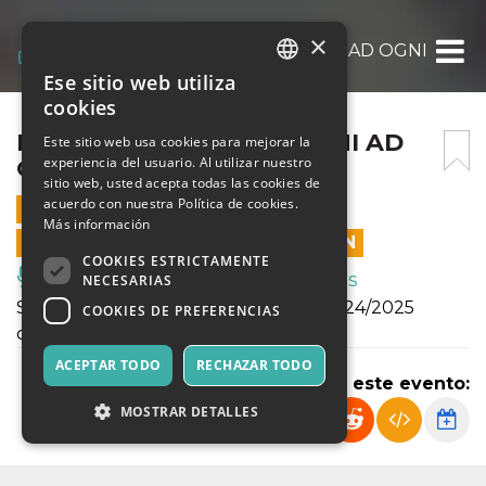
×
DREAMS FACTORY – SOGNI AD OGNI COST
Ese sitio web utiliza
ITALIAN
cookies
ENGLISH
DREAMS FACTORY – SOGNI AD
Este sitio web usa cookies para mejorar la
experiencia del usuario. Al utilizar nuestro
OGNI COSTO
SPANISH
sitio web, usted acepta todas las cookies de
acuerdo con nuestra Política de cookies.
24 MAYO 2025 - 19:30
Más información
LAS VENTAS EN LÍNEA TERMINARON
COOKIES ESTRICTAMENTE
Música, Eventos en Vivo, Clubes
NECESARIAS
Saggio finale del Laboratorio Attori 2024/2025
COOKIES DE PREFERENCIAS
condotto da Alberto Oliva
ACEPTAR TODO
RECHAZAR TODO
Compartir este evento:
MOSTRAR DETALLES