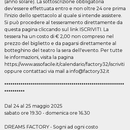
(anno solare). La sottoscrizione obbligatoria
sitio web y
proporcionar
dev'essere effettuata entro e non oltre 24 ore prima
protección
l'inizio dello spettacolo al quale si intende assistere.
contra visitantes
maliciosos.
Si può procedere al tesseramento direttamente da
wordpress_test_cookie
Sesión
Se utiliza en
Automattic
questa pagina cliccando sul link ISCRIVITI. La
sitios creados
Inc.
tessera ha un costo di € 2,00 non compreso nel
con Wordpress.
.oooh.events
Comprueba si el
prezzo del biglietto e da pagarsi direttamente al
navegador tiene
habilitadas las
botteghino del teatro la sera dell'evento. Per tutte
cookies
le informazioni, visita la pagina
PHPSESSID
Sesión
Cookie
PHP.net
https://www.assofacile.it/calendario/factory32/iscriviti
generada por
oooh.events
aplicaciones
oppure contattaci via mail a info@factory32.it
basadas en el
lenguaje PHP.
Este es un
***********************************************************
identificador de
propósito
**********
general que se
utiliza para
mantener las
Dal 24 al 25 maggio 2025
variables de
sesión del
sabato ore 19.30 - domenica ore 16.30
usuario.
Normalmente es
un número
generado al
DREAMS FACTORY - Sogni ad ogni costo