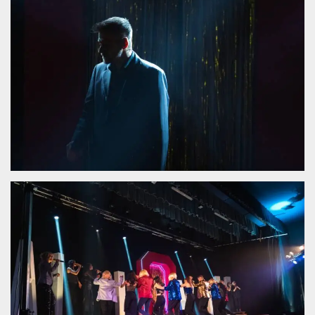
Cookies estrictamente necesarias
Cookies de preferencias
Las cookies estrictamente necesarias permiten
la funcionalidad principal del sitio web, como
el inicio de sesión de usuario y la gestión de
cuentas. El sitio web no se puede utilizar
correctamente sin las cookies estrictamente
necesarias.
Proveedor /
Nombre
Vencimiento
Descripción
Dominio
cf_clearance
1 año
Esta cookie es
Cloudflare,
utilizada por el
Inc.
servicio
.oooh.events
CloudFlare para
identificar el
tráfico web de
confianza y
anular cualquier
restricción de
seguridad
basada en la
dirección IP del
visitante. Es
esencial para
apoyar las
funciones de
seguridad de un