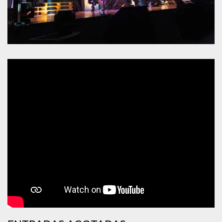
sitio web y
proporcionar
protección
contra visitantes
maliciosos.
wordpress_test_cookie
Sesión
Se utiliza en
Automattic
sitios creados
Inc.
con Wordpress.
.oooh.events
Comprueba si el
navegador tiene
habilitadas las
cookies
PHPSESSID
Sesión
Cookie
PHP.net
generada por
oooh.events
aplicaciones
basadas en el
lenguaje PHP.
Este es un
identificador de
propósito
general que se
utiliza para
mantener las
variables de
sesión del
usuario.
Normalmente es
un número
generado al