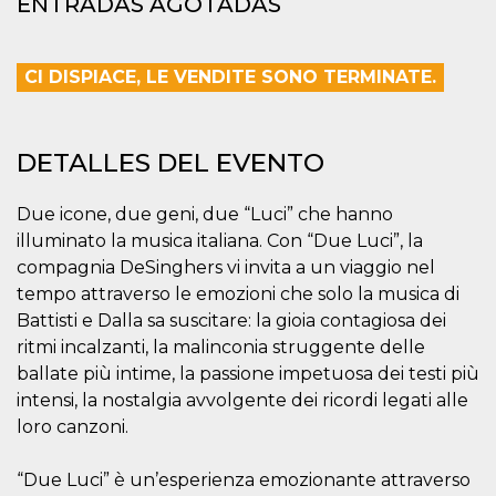
ENTRADAS AGOTADAS
azar, la forma en
que se usa
puede ser
específico del
sitio, pero un
CI DISPIACE, LE VENDITE SONO TERMINATE.
buen ejemplo es
mantener un
estado de inicio
de sesión para
un usuario entre
DETALLES DEL EVENTO
páginas.
m
1 año 1 mes
Esta cookie se
Stripe
utiliza
m.stripe.com
Due icone, due geni, due “Luci” che hanno
generalmente
para el
illuminato la musica italiana. Con “Due Luci”, la
rendimiento y la
compagnia DeSinghers vi invita a un viaggio nel
optimización de
los servicios de
tempo attraverso le emozioni che solo la musica di
procesamiento
de pagos,
Battisti e Dalla sa suscitare: la gioia contagiosa dei
facilitando el
almacenamiento
ritmi incalzanti, la malinconia struggente delle
de contenidos
ballate più intime, la passione impetuosa dei testi più
en el navegador
para hacer que
intensi, la nostalgia avvolgente dei ricordi legati alle
las páginas se
carguen más
loro canzoni.
rápido.
CookieScriptConsent
4 semanas 2
El servicio
CookieScript
“Due Luci” è un’esperienza emozionante attraverso
días
Cookie-
oooh.events