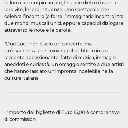
Script.com
le loro canzoni più amate, le storie dietro i brani, le
utiliza esta
cookie para
loro vite, le loro influenze. Uno spettacolo che
recordar las
celebra l’incontro (o forse l’immaginario incontro) tra
preferencias de
consentimiento
due mondi musicali unici, eppure capaci di dialogare
de cookies de
los visitantes. Es
attraverso le note e le parole.
necesario que el
banner de
cookies de
“Due Luci” non è solo un concerto, ma
Cookie-
Script.com
un’esperienza che coinvolge il pubblico in un
funcione
correctamente.
racconto appassionante, fatto di musica, immagini,
aneddoti e curiosità. Un omaggio sentito a due artisti
Declaración de almacenamiento
che hanno lasciato un’impronta indelebile nella
Tipo de
cultura italiana.
Nombre
Descripción
almacenamiento
fbssls_314278995690155
Almacenamiento
---------------------------------------------------------------------
de sesión
--------------------------
wpEmojiSettingsSupports
Almacenamiento
de sesión
L'importo del biglietto di Euro 15,00 è comprensivo
cn_uc__
Almacenamiento
local
di commissioni.