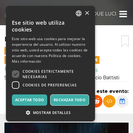
×
DUE LUCI
Ese sitio web utiliza
ITALIAN
cookies
ENGLISH
DUE LUCI
Este sitio web usa cookies para mejorar la
experiencia del usuario. Al utilizar nuestro
SPANISH
sitio web, usted acepta todas las cookies de
11 ABRIL 2025 - 21:00
acuerdo con nuestra Política de cookies.
LAS VENTAS EN LÍNEA TERMINARON
Más información
Música, Eventos en Vivo, Clubes
COOKIES ESTRICTAMENTE
NECESARIAS
Spettacolo dedicato a Lucio Dalla e Lucio Battisti
COOKIES DE PREFERENCIAS
Compartir este evento:
ACEPTAR TODO
RECHAZAR TODO
MOSTRAR DETALLES