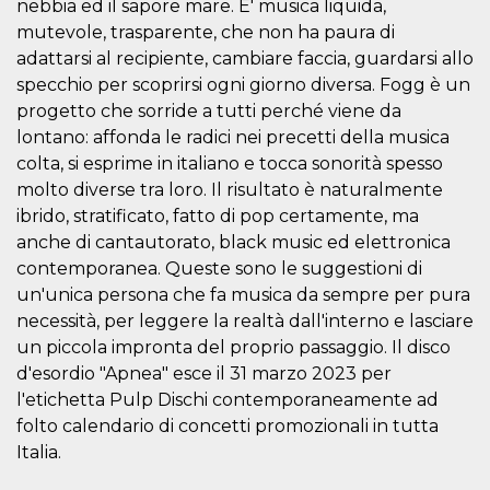
nebbia ed il sapore mare. E' musica liquida,
mantenie
coherenc
mutevole, trasparente, che non ha paura di
sesión y
adattarsi al recipiente, cambiare faccia, guardarsi allo
proporc
servicios
specchio per scoprirsi ogni giorno diversa. Fogg è un
personal
progetto che sorride a tutti perché viene da
YSC
Sesión
YouTube
Google LLC
configura
lontano: affonda le radici nei precetti della musica
.youtube.com
cookie p
colta, si esprime in italiano e tocca sonorità spesso
rastrear l
de video
molto diverse tra loro. Il risultato è naturalmente
incrusta
ibrido, stratificato, fatto di pop certamente, ma
VISITOR_INFO1_LIVE
5 meses 4
Youtube 
Google LLC
anche di cantautorato, black music ed elettronica
semanas
esta coo
.youtube.com
realizar 
contemporanea. Queste sono le suggestioni di
seguimie
las prefe
un'unica persona che fa musica da sempre per pura
del usua
necessità, per leggere la realtà dall'interno e lasciare
los vide
Youtube
un piccola impronta del proprio passaggio. Il disco
incrustad
sitios; t
d'esordio "Apnea" esce il 31 marzo 2023 per
puede de
si el visi
l'etichetta Pulp Dischi contemporaneamente ad
sitio web
folto calendario di concetti promozionali in tutta
utilizand
versión 
Italia.
antigua d
interfaz 
Youtube.