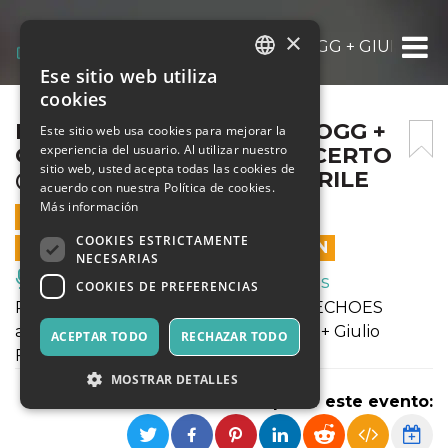
×
ECHOES | FLAMEN IAKO FOGG + GIULIO F
Ese sitio web utiliza
ITALIAN
cookies
ENGLISH
ECHOES | FLAMEN IAKO FOGG +
Este sitio web usa cookies para mejorar la
experiencia del usuario. Al utilizar nuestro
GIULIO FAGIOLINI IN CONCERTO
SPANISH
sitio web, usted acepta todas las cookies de
@ EXWIDE SABATO 05 APRILE
acuerdo con nuestra Política de cookies.
Más información
5 ABRIL 2025 - 21:30
COOKIES ESTRICTAMENTE
LAS VENTAS EN LÍNEA TERMINARON
NECESARIAS
Música, Eventos en Vivo, Clubes
COOKIES DE PREFERENCIAS
Primo appuntamento della rassegna ECHOES
all'Exwide con FLAMEN, IAKO e FOGG + Giulio
ACEPTAR TODO
RECHAZAR TODO
Fagiolini
MOSTRAR DETALLES
Compartir este evento: