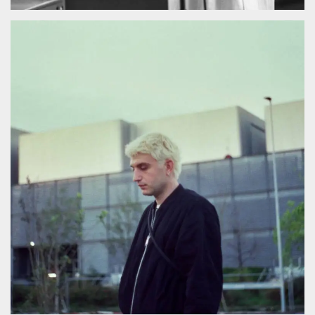
azar, la forma en
que se usa
puede ser
específico del
sitio, pero un
buen ejemplo es
mantener un
estado de inicio
de sesión para
un usuario entre
páginas.
m
1 año 1 mes
Esta cookie se
Stripe
utiliza
m.stripe.com
generalmente
para el
rendimiento y la
optimización de
los servicios de
procesamiento
de pagos,
facilitando el
almacenamiento
de contenidos
en el navegador
para hacer que
las páginas se
carguen más
rápido.
CookieScriptConsent
4 semanas 2
El servicio
CookieScript
días
Cookie-
oooh.events