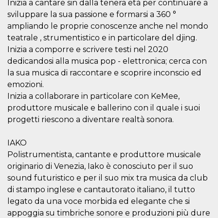
Inizia a cantare sin dalla tenera età per continuare a
actividad
de sesió
sviluppare la sua passione e formarsi a 360 °
sospecho
ampliando le proprie conoscenze anche nel mondo
especial
la detecc
teatrale , strumentistico e in particolare del djing.
bots que
acceder a
Inizia a comporre e scrivere testi nel 2020
servicio
dedicandosi alla musica pop - elettronica; cerca con
también 
el perfil 
la sua musica di raccontare e scoprire inconscio ed
comport
asociado
emozioni.
cookie d
se elimin
Inizia a collaborare in particolare con KeMee,
después 
produttore musicale e ballerino con il quale i suoi
días. Est
también 
progetti riescono a diventare realtà sonora.
través d
gusta y o
botones 
IAKO
etiqueta
Faceboo
Polistrumentista, cantante e produttore musicale
colocado
muchos s
originario di Venezia, Iako è conosciuto per il suo
web dife
sound futuristico e per il suo mix tra musica da club
dpr
.facebook.com
1 semana
permette
di stampo inglese e cantautorato italiano, il tutto
controlla
funzione
legato da una voce morbida ed elegante che si
su Faceb
pulsante
appoggia su timbriche sonore e produzioni più dure
piace”, r