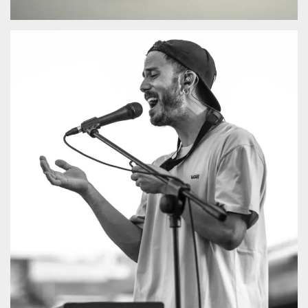
sitio web y
proporcionar
protección
contra visitantes
maliciosos.
wordpress_test_cookie
Sesión
Se utiliza en
Automattic
sitios creados
Inc.
con Wordpress.
.oooh.events
Comprueba si el
navegador tiene
habilitadas las
cookies
PHPSESSID
Sesión
Cookie
PHP.net
generada por
oooh.events
aplicaciones
basadas en el
lenguaje PHP.
Este es un
identificador de
propósito
general que se
utiliza para
mantener las
variables de
sesión del
usuario.
Normalmente es
un número
generado al