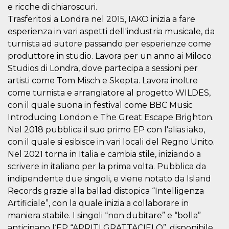
e ricche di chiaroscuri.
le impos
della lin
Trasferitosi a Londra nel 2015, IAKO inizia a fare
permetto
condivide
esperienza in vari aspetti dell'industria musicale, da
pagina.
turnista ad autore passando per esperienze come
fr
3 meses
Contiene
Meta
produttore in studio. Lavora per un anno ai Miloco
combina
Platform Inc.
identific
.facebook.com
Studios di Londra, dove partecipa a sessioni per
única de
navegado
artisti come Tom Misch e Skepta. Lavora inoltre
utiliza p
come turnista e arrangiatore al progetto WILDES,
publicid
dirigida.
con il quale suona in festival come BBC Music
oo
5 años
Cookie d
Meta
Introducing London e The Great Escape Brighton.
exclusió
Platform Inc.
Nel 2018 pubblica il suo primo EP con l'alias iako,
anuncios
.facebook.com
con il quale si esibisce in vari locali del Regno Unito.
sb
2 años
Identific
Meta
navegad
Nel 2021 torna in Italia e cambia stile, iniziando a
Platform Inc.
Faceboo
.facebook.com
scrivere in italiano per la prima volta. Pubblica da
autentica
marketin
indipendente due singoli, e viene notato da Island
cookies 
función
Records grazie alla ballad distopica “Intelligenza
específic
Artificiale”, con la quale inizia a collaborare in
Faceboo
maniera stabile. I singoli “non dubitare” e “bolla”
usida
.facebook.com
Sesión
raccoglie
informaz
anticipano l‘EP “APRITI GRATTACIELO”, disponibile