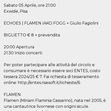
Sabato 05 Aprile, ore 21:00
Exwide, Pisa
ECHOES | FLAMEN IAKO FOGG + Giulio Fagiolini
Proveedor /
Nombre
Vencimiento
Descripc
Dominio
BIGLIETTO € 8 + prevendita
c_user
4 semanas 2
Cookie de
Meta
días
de sesió
Platform Inc.
20:00 Apertura
usuario.
.facebook.com
ser de se
21:30 Inizio concerti
permane
durante 
Per poter partecipare alle attività del circolo e
datr
2 años
Esta coo
Meta
identifica
Platform Inc.
consumare è necessario essere soci ENTES, costo
navegado
.facebook.com
conecta 
tessera 2024/25 € 7. Fai richiesta di tesseramento
Facebook
online: http://entes.risesoft.it/richieste/6
directam
vinculad
usuario 
Faceboo
FLAMEN
individua
Flamen (Miriam Flaminia Cassarino), nata nel 2005, è
Facebook
que se ut
una cantautrice livornese con origini sicule.
ayudar c
seguridad