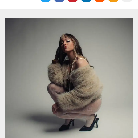
Cookies estrictamente necesarias
Cookies de preferencias
Las cookies estrictamente necesarias permiten
la funcionalidad principal del sitio web, como
el inicio de sesión de usuario y la gestión de
cuentas. El sitio web no se puede utilizar
correctamente sin las cookies estrictamente
necesarias.
Proveedor /
Nombre
Vencimiento
Descripción
Dominio
cf_clearance
1 año
Esta cookie es
Cloudflare,
utilizada por el
Inc.
servicio
.oooh.events
CloudFlare para
identificar el
tráfico web de
confianza y
anular cualquier
restricción de
seguridad
basada en la
dirección IP del
visitante. Es
esencial para
apoyar las
funciones de
seguridad de un