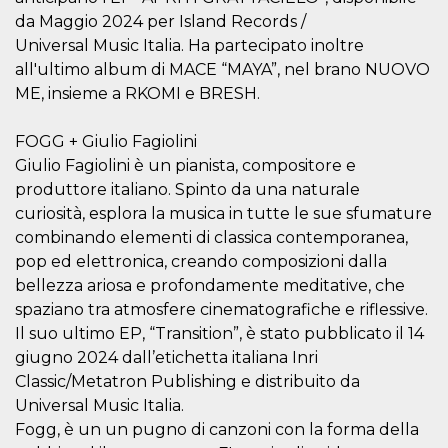
browser
dell'uten
da Maggio 2024 per Island Records /
dell'iden
Universal Music Italia. Ha partecipato inoltre
univoco, 
per perso
all'ultimo album di MACE “MAYA”, nel brano NUOVO
la pubbli
gli utenti
ME, insieme a RKOMI e BRESH.
xs
3 meses
Se usa p
Meta
mantene
Platform Inc.
FOGG + Giulio Fagiolini
sesión
.facebook.com
Giulio Fagiolini è un pianista, compositore e
__cf_bm
29 minutos
Esta cook
Cloudflare
produttore italiano. Spinto da una naturale
58 segundos
utiliza p
Inc.
distingui
.hubspot.com
curiosità, esplora la musica in tutte le sue sfumature
humanos 
Esto es
combinando elementi di classica contemporanea,
benefici
pop ed elettronica, creando composizioni dalla
el sitio 
el fin de 
bellezza ariosa e profondamente meditative, che
informes
sobre el 
spaziano tra atmosfere cinematografiche e riflessive.
sitio web
Il suo ultimo EP, “Transition”, è stato pubblicato il 14
_cfuvid
.hubspot.com
Sesión
Esta cook
giugno 2024 dall’etichetta italiana Inri
utiliza c
de segui
Classic/Metatron Publishing e distribuito da
de usuar
sesiones
Universal Music Italia.
optimizar
Fogg, è un un pugno di canzoni con la forma della
experienc
usuario