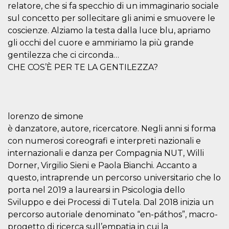
azar, la forma en
relatore, che si fa specchio di un immaginario sociale
que se usa
puede ser
sul concetto per sollecitare gli animi e smuovere le
específico del
sitio, pero un
coscienze. Alziamo la testa dalla luce blu, apriamo
buen ejemplo es
gli occhi del cuore e ammiriamo la più grande
mantener un
estado de inicio
gentilezza che ci circonda…
de sesión para
un usuario entre
CHE COS’È PER TE LA GENTILEZZA?
páginas.
m
1 año 1 mes
Esta cookie se
Stripe
utiliza
m.stripe.com
generalmente
para el
lorenzo de simone
rendimiento y la
optimización de
è danzatore, autore, ricercatore. Negli anni si forma
los servicios de
procesamiento
con numerosi coreografi e interpreti nazionali e
de pagos,
facilitando el
internazionali e danza per Compagnia NUT, Willi
almacenamiento
Dorner, Virgilio Sieni e Paola Bianchi. Accanto a
de contenidos
en el navegador
questo, intraprende un percorso universitario che lo
para hacer que
las páginas se
porta nel 2019 a laurearsi in Psicologia dello
carguen más
Sviluppo e dei Processi di Tutela. Dal 2018 inizia un
rápido.
percorso autoriale denominato “en-páthos”, macro-
CookieScriptConsent
4 semanas 2
El servicio
CookieScript
días
Cookie-
oooh.events
progetto di ricerca sull’empatia in cui la