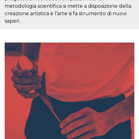
Script.com
utiliza esta
metodologia scientifica si mette a disposizione della
cookie para
creazione artistica e l’arte si fa strumento di nuovi
recordar las
preferencias de
saperi.
consentimiento
de cookies de
los visitantes. Es
necesario que el
banner de
cookies de
Cookie-
Script.com
funcione
correctamente.
Declaración de almacenamiento
Tipo de
Nombre
Descripción
almacenamiento
fbssls_314278995690155
Almacenamiento
de sesión
wpEmojiSettingsSupports
Almacenamiento
de sesión
cn_uc__
Almacenamiento
local