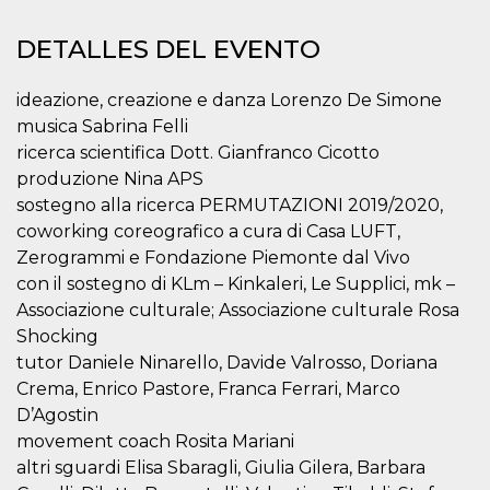
Cookies estrictamente necesarias
Cookies de preferencias
DETALLES DEL EVENTO
Las cookies estrictamente necesarias permiten
la funcionalidad principal del sitio web, como
ideazione, creazione e danza Lorenzo De Simone
el inicio de sesión de usuario y la gestión de
musica Sabrina Felli
cuentas. El sitio web no se puede utilizar
correctamente sin las cookies estrictamente
ricerca scientifica Dott. Gianfranco Cicotto
necesarias.
produzione Nina APS
Proveedor /
sostegno alla ricerca PERMUTAZIONI 2019/2020,
Nombre
Vencimiento
Descripción
Dominio
coworking coreografico a cura di Casa LUFT,
cf_clearance
1 año
Esta cookie es
Cloudflare,
Zerogrammi e Fondazione Piemonte dal Vivo
utilizada por el
Inc.
servicio
.oooh.events
con il sostegno di KLm – Kinkaleri, Le Supplici, mk –
CloudFlare para
identificar el
Associazione culturale; Associazione culturale Rosa
tráfico web de
Shocking
confianza y
anular cualquier
tutor Daniele Ninarello, Davide Valrosso, Doriana
restricción de
seguridad
Crema, Enrico Pastore, Franca Ferrari, Marco
basada en la
dirección IP del
D’Agostin
visitante. Es
movement coach Rosita Mariani
esencial para
apoyar las
altri sguardi Elisa Sbaragli, Giulia Gilera, Barbara
funciones de
seguridad de un