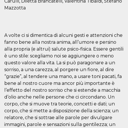
Carulli, Diletta Brancatelli, Valentina Tibaldi, Stefano
sitio web y
Mazzotta
proporcionar
protección
contra visitantes
maliciosos.
wordpress_test_cookie
Sesión
Se utiliza en
Automattic
sitios creados
Inc.
A volte ci si dimentica di alcuni gesti e attenzioni che
con Wordpress.
.oooh.events
Comprueba si el
fanno bene alla nostra anima, all’umore e persino
navegador tiene
habilitadas las
alla propria (e altrui) salute psico-fisica. Essere gentili
cookies
è uno stile: scegliamo noi se aggiungere o meno
PHPSESSID
Sesión
Cookie
PHP.net
questo valore alla vita. La si può paragonare a un
generada por
oooh.events
aplicaciones
sorriso, a una carezza, al porgere un fiore, al dire
basadas en el
“grazie”, al tendere una mano, a usare toni pacati, fa
lenguaje PHP.
Este es un
bene al nostro cuore ma ancor più importante è
identificador de
propósito
l’effetto del nostro sorriso che si estende a macchia
general que se
utiliza para
d’olio anche nelle persone che ci circondano. Un
mantener las
corpo, che si muove tra teorie, concetti e dati; un
variables de
sesión del
corpo, che si mette a disposizione della scienza; un
usuario.
Normalmente es
relatore, che si sottrae alle parole per divulgare
un número
immagini, parole e sensazioni sulla gentilezza; un
generado al