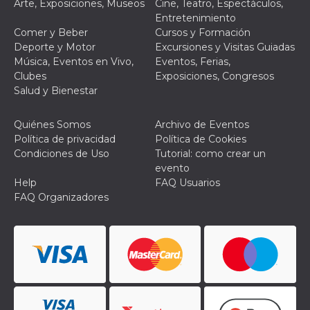
Arte, Exposiciones, Museos
Cine, Teatro, Espectáculos,
le impos
Entretenimiento
della lin
permetto
Comer y Beber
Cursos y Formación
condivide
Deporte y Motor
Excursiones y Visitas Guiadas
pagina.
Música, Eventos en Vivo,
Eventos, Ferias,
fr
3 meses
Contiene
Meta
Clubes
Exposiciones, Congresos
combina
Platform Inc.
identific
.facebook.com
Salud y Bienestar
única de
navegado
utiliza p
Quiénes Somos
Archivo de Eventos
publicid
dirigida.
Política de privacidad
Política de Cookies
Condiciones de Uso
Tutorial: como crear un
oo
5 años
Cookie d
Meta
exclusió
Platform Inc.
evento
anuncios
.facebook.com
Help
FAQ Usuarios
FAQ Organizadores
sb
2 años
Identific
Meta
navegad
Platform Inc.
Faceboo
.facebook.com
autentica
marketin
cookies 
función
específic
Faceboo
usida
.facebook.com
Sesión
raccoglie
informaz