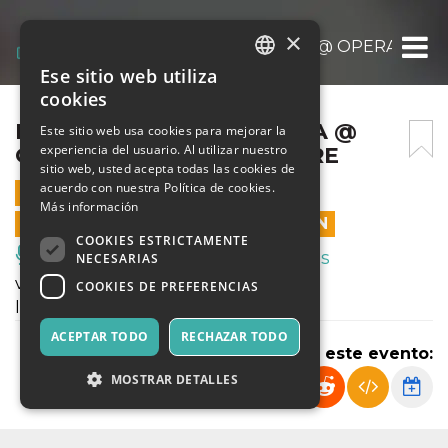
×
ELOGIO ALLA GENTILEZZA @ OPERA PRIM
Ese sitio web utiliza
ITALIAN
cookies
ENGLISH
ELOGIO ALLA GENTILEZZA @
Este sitio web usa cookies para mejorar la
experiencia del usuario. Al utilizar nuestro
OPERA PRIMA 24 OTTOBRE
SPANISH
sitio web, usted acepta todas las cookies de
acuerdo con nuestra Política de cookies.
24 OCTUBRE 2021 - 18:00
Más información
LAS VENTAS EN LÍNEA TERMINARON
COOKIES ESTRICTAMENTE
Música, Eventos en Vivo, Clubes
NECESARIAS
variazione #2: elogio alla gentilezza
COOKIES DE PREFERENCIAS
lorenzo de simone
ACEPTAR TODO
RECHAZAR TODO
Compartir este evento:
MOSTRAR DETALLES