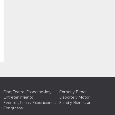
Cine, Teatro, Espectáculos,
Comer y Beber
Entretenimiento
Deporte y Motor
Eventos, Ferias, Exposiciones,
Salud y Bienestar
Congresos