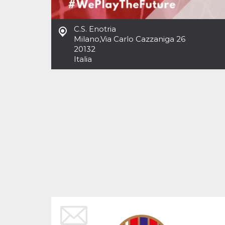
Cookies estrictamente necesarias
Cookies de preferencias
C.S. Enotria
Las cookies estrictamente necesarias permiten
Milano
,
Via Carlo Cazzaniga 26
la funcionalidad principal del sitio web, como
20132
el inicio de sesión de usuario y la gestión de
cuentas. El sitio web no se puede utilizar
Italia
correctamente sin las cookies estrictamente
necesarias.
Proveedor /
Nombre
Vencimiento
Descripción
Dominio
cf_clearance
1 año
Esta cookie es
Cloudflare,
utilizada por el
Inc.
servicio
.oooh.events
CloudFlare para
identificar el
tráfico web de
confianza y
anular cualquier
restricción de
seguridad
basada en la
dirección IP del
visitante. Es
esencial para
apoyar las
funciones de
seguridad de un