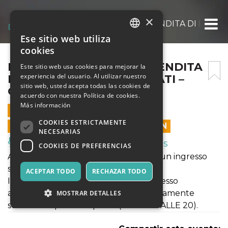
×
EVENTO MYSTERYBOX, VENDITA DI PACCHI 
Ese sitio web utiliza
ITALIAN
cookies
ENGLISH
EVENTO MYSTERYBOX, VENDITA
Este sitio web usa cookies para mejorar la
experiencia del usuario. Al utilizar nuestro
DI PACCHI MAI CONSEGNATI –
SPANISH
sitio web, usted acepta todas las cookies de
GIOVEDÌ 2 APRILE 2026
acuerdo con nuestra Política de cookies.
Más información
2 ABRIL 2026 - 09:00
COOKIES ESTRICTAMENTE
LAS VENTAS EN LÍNEA TERMINARON
NECESARIAS
Música, Eventos en Vivo, Clubes
COOKIES DE PREFERENCIAS
Acquista il ticket porta un amico" per un ingresso
speciale.
ACEPTAR TODO
RECHAZAR TODO
Il ticket ti permetterà di avere un ingresso
agevolato ed il suo prezzo verrà direttamente
MOSTRAR DETALLES
scontato al primo acquisto. (DALLE 17 ALLE 20).