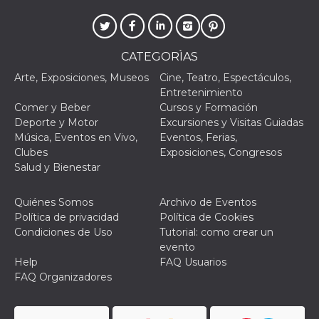
CATEGORÌAS
Arte, Exposiciones, Museos
Cine, Teatro, Espectáculos,
Proveedor /
Nombre
Vencimiento
Descripc
Entretenimiento
Dominio
Comer y Beber
Cursos y Formación
c_user
4 semanas 2
Cookie de
Meta
Deporte y Motor
Excursiones y Visitas Guiadas
días
de sesió
Platform Inc.
Música, Eventos en Vivo,
Eventos, Ferias,
usuario.
.facebook.com
ser de se
Clubes
Exposiciones, Congresos
permane
Salud y Bienestar
durante 
datr
2 años
Esta coo
Meta
identifica
Platform Inc.
Quiénes Somos
Archivo de Eventos
navegado
.facebook.com
Política de privacidad
Política de Cookies
conecta 
Facebook
Condiciones de Uso
Tutorial: como crear un
directam
evento
vinculad
usuario 
Help
FAQ Usuarios
Faceboo
FAQ Organizadores
individua
Facebook
que se ut
ayudar c
seguridad