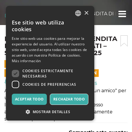
×
EVENTO MYSTERYBOX, VENDITA DI PACCHI
Ese sitio web utiliza
ITALIAN
cookies
ENGLISH
EVENTO MYSTERYBOX, VENDITA
Este sitio web usa cookies para mejorar la
experiencia del usuario. Al utilizar nuestro
DI PACCHI MAI CONSEGNATI –
SPANISH
sitio web, usted acepta todas las cookies de
SABATO 15 NOVEMBRE 2025
acuerdo con nuestra Política de cookies.
Más información
15 NOVIEMBRE 2025 - 09:00
COOKIES ESTRICTAMENTE
LAS VENTAS EN LÍNEA TERMINARON
NECESARIAS
Música, Eventos en Vivo, Clubes
COOKIES DE PREFERENCIAS
Acquista il ticket "salta la fila" e "porta un amico" per
un ingresso speciale.
ACEPTAR TODO
RECHAZAR TODO
Il ticket ti permetterà di avere un ingresso
agevolato ed il suo prezzo verrà direttamente
MOSTRAR DETALLES
scontato al primo acquisto.