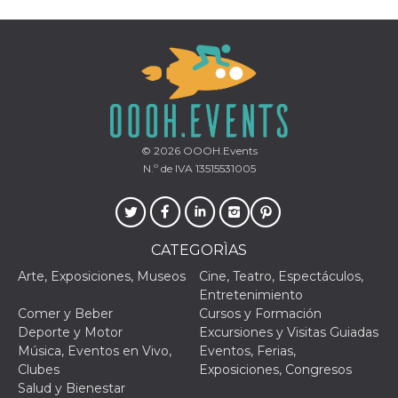
Proveedor /
Nombre
Vencimiento
Descripc
Dominio
c_user
4 semanas 2
Cookie de
Meta
© 2026
OOOH.Events
días
de sesió
Platform Inc.
N.º de IVA 13515531005
usuario.
.facebook.com
ser de se
permane
durante 
datr
2 años
Esta coo
Meta
identifica
CATEGORÌAS
Platform Inc.
navegado
.facebook.com
conecta 
Arte, Exposiciones, Museos
Cine, Teatro, Espectáculos,
Facebook
Entretenimiento
directam
vinculad
Comer y Beber
Cursos y Formación
usuario 
Deporte y Motor
Excursiones y Visitas Guiadas
Faceboo
individua
Música, Eventos en Vivo,
Eventos, Ferias,
Facebook
Clubes
Exposiciones, Congresos
que se ut
ayudar c
Salud y Bienestar
seguridad