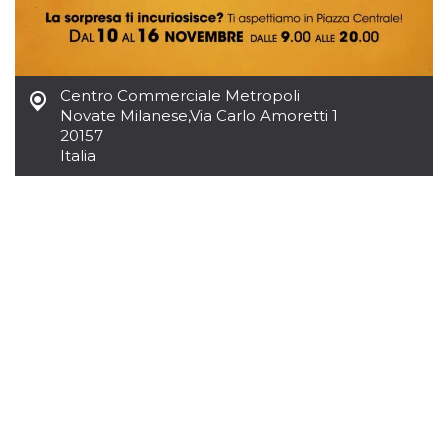
azar, la forma en
que se usa
puede ser
específico del
sitio, pero un
buen ejemplo es
mantener un
Centro Commerciale Metropoli
estado de inicio
de sesión para
Novate Milanese
,
Via Carlo Amoretti 1
un usuario entre
20157
páginas.
Italia
m
1 año 1 mes
Esta cookie se
Stripe
utiliza
m.stripe.com
generalmente
para el
rendimiento y la
optimización de
los servicios de
procesamiento
de pagos,
facilitando el
almacenamiento
de contenidos
en el navegador
para hacer que
las páginas se
carguen más
rápido.
CookieScriptConsent
4 semanas 2
El servicio
CookieScript
días
Cookie-
oooh.events