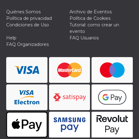
actividad
de sesió
Quiénes Somos
Archivo de Eventos
sospecho
especial
Política de privacidad
Política de Cookies
la detecc
Condiciones de Uso
Tutorial: como crear un
bots que
acceder a
evento
servicio
Help
FAQ Usuarios
también 
el perfil 
FAQ Organizadores
comport
asociado
cookie d
se elimin
después 
días. Est
también 
través d
gusta y o
botones 
etiqueta
Faceboo
colocado
muchos s
web dife
dpr
.facebook.com
1 semana
permette
controlla
funzione
su Faceb
pulsante
piace”, r