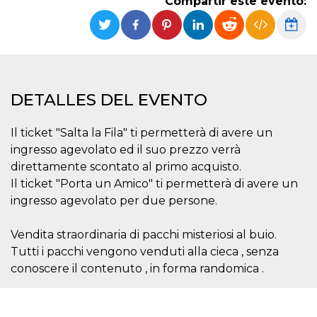
Compartir este evento:
Cookies estrictamente necesarias
Cookies de preferencias
Las cookies estrictamente necesarias permiten
la funcionalidad principal del sitio web, como
el inicio de sesión de usuario y la gestión de
cuentas. El sitio web no se puede utilizar
correctamente sin las cookies estrictamente
DETALLES DEL EVENTO
necesarias.
Proveedor /
Il ticket "Salta la Fila" ti permetterà di avere un
Nombre
Vencimiento
Descripción
Dominio
ingresso agevolato ed il suo prezzo verrà
cf_clearance
1 año
Esta cookie es
Cloudflare,
direttamente scontato al primo acquisto.
utilizada por el
Inc.
servicio
.oooh.events
Il ticket "Porta un Amico" ti permetterà di avere un
CloudFlare para
identificar el
ingresso agevolato per due persone.
tráfico web de
confianza y
anular cualquier
Vendita straordinaria di pacchi misteriosi al buio.
restricción de
seguridad
Tutti i pacchi vengono venduti alla cieca , senza
basada en la
dirección IP del
conoscere il contenuto , in forma randomica .
visitante. Es
esencial para
apoyar las
funciones de
seguridad de un