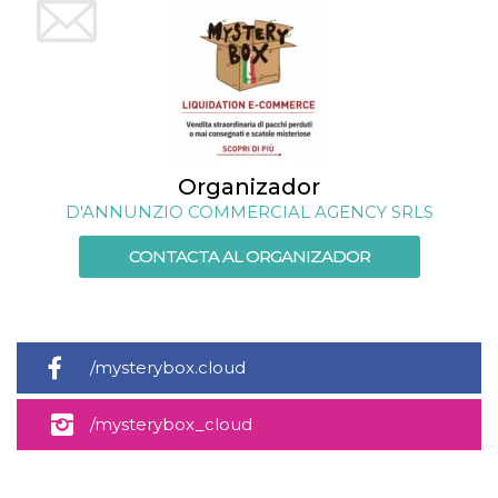
Script.com
utiliza esta
cookie para
recordar las
preferencias de
consentimiento
de cookies de
los visitantes. Es
necesario que el
banner de
cookies de
Cookie-
Organizador
Script.com
funcione
D'ANNUNZIO COMMERCIAL AGENCY SRLS
correctamente.
CONTACTA AL ORGANIZADOR
Declaración de almacenamiento
Tipo de
Nombre
Descripción
almacenamiento
fbssls_314278995690155
Almacenamiento
de sesión
/mysterybox.cloud
wpEmojiSettingsSupports
Almacenamiento
de sesión
/mysterybox_cloud
cn_uc__
Almacenamiento
local