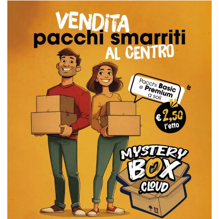
sitio web y
proporcionar
protección
contra visitantes
maliciosos.
wordpress_test_cookie
Sesión
Se utiliza en
Automattic
sitios creados
Inc.
con Wordpress.
.oooh.events
Comprueba si el
navegador tiene
habilitadas las
cookies
PHPSESSID
Sesión
Cookie
PHP.net
generada por
oooh.events
aplicaciones
basadas en el
lenguaje PHP.
Este es un
identificador de
propósito
general que se
utiliza para
mantener las
variables de
sesión del
usuario.
Normalmente es
un número
generado al