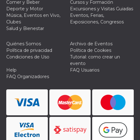
Comer y Beber
Cursos y Formación
Deporte y Motor
Excursiones y Visitas Guiadas
Música, Eventos en Vivo,
Eventos, Ferias,
Clubes
Exposiciones, Congresos
Salud y Bienestar
Proveedor /
Nombre
Vencimiento
Descripc
Dominio
Quiénes Somos
Archivo de Eventos
Política de privacidad
Política de Cookies
c_user
4 semanas 2
Cookie de
Meta
días
de sesió
Platform Inc.
Condiciones de Uso
Tutorial: como crear un
usuario.
.facebook.com
evento
ser de se
permane
Help
FAQ Usuarios
durante 
FAQ Organizadores
datr
2 años
Esta coo
Meta
identifica
Platform Inc.
navegado
.facebook.com
conecta 
Facebook
directam
vinculad
usuario 
Faceboo
individua
Facebook
que se ut
ayudar c
seguridad