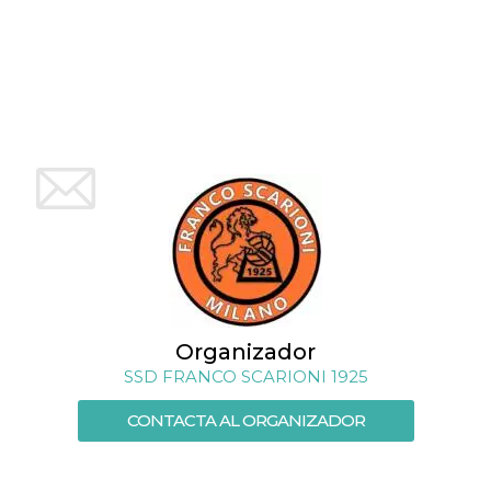
azar, la forma en
que se usa
puede ser
específico del
sitio, pero un
buen ejemplo es
mantener un
estado de inicio
de sesión para
un usuario entre
páginas.
m
1 año 1 mes
Esta cookie se
Stripe
utiliza
m.stripe.com
generalmente
para el
rendimiento y la
optimización de
los servicios de
procesamiento
de pagos,
facilitando el
almacenamiento
Organizador
de contenidos
en el navegador
SSD FRANCO SCARIONI 1925
para hacer que
las páginas se
carguen más
CONTACTA AL ORGANIZADOR
rápido.
CookieScriptConsent
4 semanas 2
El servicio
CookieScript
días
Cookie-
oooh.events