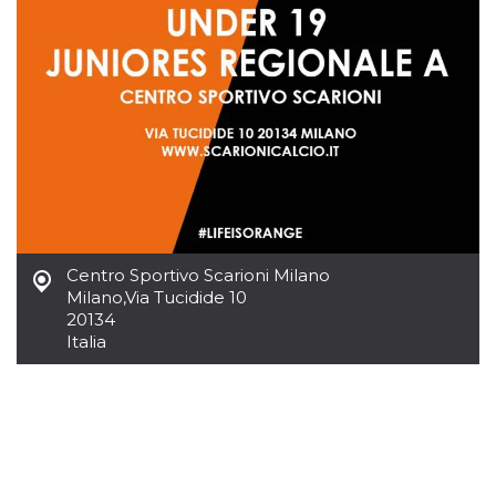
sitio web y
proporcionar
protección
contra visitantes
maliciosos.
wordpress_test_cookie
Sesión
Se utiliza en
Automattic
sitios creados
Inc.
con Wordpress.
.oooh.events
Comprueba si el
navegador tiene
habilitadas las
cookies
PHPSESSID
Sesión
Cookie
PHP.net
generada por
oooh.events
aplicaciones
Centro Sportivo Scarioni Milano
basadas en el
Milano
,
Via Tucidide 10
lenguaje PHP.
Este es un
20134
identificador de
Italia
propósito
general que se
utiliza para
mantener las
variables de
sesión del
usuario.
Normalmente es
un número
generado al