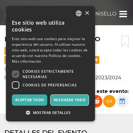
×
F. SCARIONI – FC CINISELLO
Ese sitio web utiliza
ITALIAN
cookies
ENGLISH
F. SCARIONI – FC CINISELLO
Este sitio web usa cookies para mejorar la
experiencia del usuario. Al utilizar nuestro
SPANISH
sitio web, usted acepta todas las cookies de
9 MARZO 2024 - 17:30
acuerdo con nuestra Política de cookies.
LAS VENTAS EN LÍNEA TERMINARON
Más información
Deporte y Motores
COOKIES ESTRICTAMENTE
NECESARIAS
Campionato Juniores U19 Regionale A 2023/2024
COOKIES DE PREFERENCIAS
Compartir este evento:
ACEPTAR TODO
RECHAZAR TODO
MOSTRAR DETALLES
DETALLES DEL EVENTO