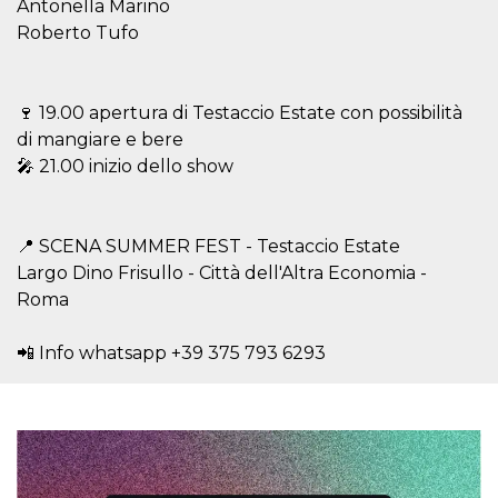
Antonella Marino
sitio web y
proporcionar
Roberto Tufo
protección
contra visitantes
maliciosos.
wordpress_test_cookie
Sesión
Se utiliza en
Automattic
🍷 19.00 apertura di Testaccio Estate con possibilità
sitios creados
Inc.
di mangiare e bere
con Wordpress.
.oooh.events
Comprueba si el
🎤 21.00 inizio dello show
navegador tiene
habilitadas las
cookies
PHPSESSID
Sesión
Cookie
PHP.net
📍 SCENA SUMMER FEST - Testaccio Estate
generada por
oooh.events
aplicaciones
Largo Dino Frisullo - Città dell'Altra Economia -
basadas en el
lenguaje PHP.
Roma
Este es un
identificador de
propósito
📲 Info whatsapp +39 375 793 6293
general que se
utiliza para
mantener las
variables de
sesión del
usuario.
Normalmente es
un número
generado al