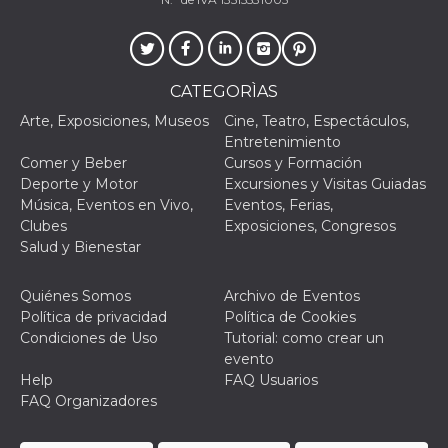
mantenie
coherenc
sesión y
proporc
servicios
personal
CATEGORÌAS
YSC
Sesión
YouTube
Google LLC
Arte, Exposiciones, Museos
Cine, Teatro, Espectáculos,
configura
.youtube.com
cookie p
Entretenimiento
rastrear l
Comer y Beber
Cursos y Formación
de video
incrusta
Deporte y Motor
Excursiones y Visitas Guiadas
Música, Eventos en Vivo,
Eventos, Ferias,
VISITOR_INFO1_LIVE
5 meses 4
Youtube 
Google LLC
semanas
esta coo
.youtube.com
Clubes
Exposiciones, Congresos
realizar 
Salud y Bienestar
seguimie
las prefe
del usua
los vide
Quiénes Somos
Archivo de Eventos
Youtube
Política de privacidad
Política de Cookies
incrustad
sitios; t
Condiciones de Uso
Tutorial: como crear un
puede de
evento
si el visi
sitio web
Help
FAQ Usuarios
utilizand
FAQ Organizadores
versión 
antigua d
interfaz 
Youtube.