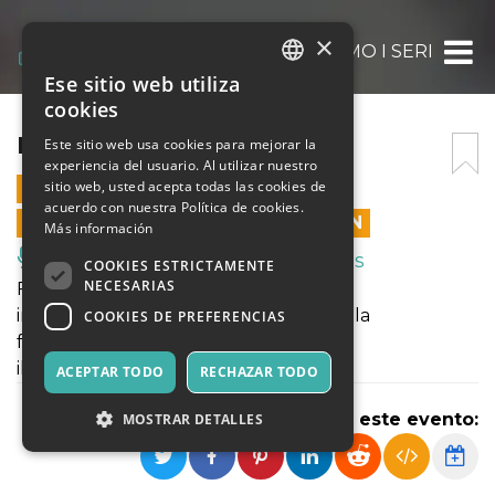
×
FACCIAMO I SERI
Ese sitio web utiliza
ITALIAN
cookies
ENGLISH
FACCIAMO I SERI
Este sitio web usa cookies para mejorar la
experiencia del usuario. Al utilizar nuestro
SPANISH
sitio web, usted acepta todas las cookies de
30 JUNIO 2026 - 20:00
acuerdo con nuestra Política de cookies.
LAS VENTAS EN LÍNEA TERMINARON
Más información
Música, Eventos en Vivo, Clubes
COOKIES ESTRICTAMENTE
NECESARIAS
FACCIAMO I SERI è uno spettacolo di
improvvisazione teatrale con una regola
COOKIES DE PREFERENCIAS
fondamentale:
il pubblico può ridere. Gli attori no.
ACEPTAR TODO
RECHAZAR TODO
Compartir este evento:
MOSTRAR DETALLES