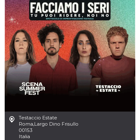
azar, la forma en
que se usa
puede ser
específico del
sitio, pero un
buen ejemplo es
mantener un
estado de inicio
de sesión para
un usuario entre
páginas.
m
1 año 1 mes
Esta cookie se
Stripe
utiliza
m.stripe.com
generalmente
para el
rendimiento y la
optimización de
los servicios de
procesamiento
de pagos,
facilitando el
almacenamiento
de contenidos
en el navegador
para hacer que
las páginas se
Testaccio Estate
carguen más
rápido.
Roma
,
Largo Dino Frisullo
00153
CookieScriptConsent
4 semanas 2
El servicio
CookieScript
Italia
días
Cookie-
oooh.events