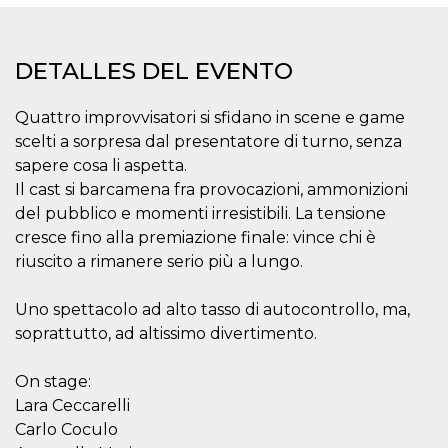
Cookies estrictamente necesarias
Cookies de preferencias
DETALLES DEL EVENTO
Las cookies estrictamente necesarias permiten
la funcionalidad principal del sitio web, como
el inicio de sesión de usuario y la gestión de
Quattro improvvisatori si sfidano in scene e game
cuentas. El sitio web no se puede utilizar
correctamente sin las cookies estrictamente
scelti a sorpresa dal presentatore di turno, senza
necesarias.
sapere cosa li aspetta.
Proveedor /
Nombre
Vencimiento
Descripción
Il cast si barcamena fra provocazioni, ammonizioni
Dominio
del pubblico e momenti irresistibili. La tensione
cf_clearance
1 año
Esta cookie es
Cloudflare,
cresce fino alla premiazione finale: vince chi è
utilizada por el
Inc.
servicio
.oooh.events
riuscito a rimanere serio più a lungo.
CloudFlare para
identificar el
tráfico web de
confianza y
Uno spettacolo ad alto tasso di autocontrollo, ma,
anular cualquier
soprattutto, ad altissimo divertimento.
restricción de
seguridad
basada en la
dirección IP del
On stage:
visitante. Es
Lara Ceccarelli
esencial para
apoyar las
Carlo Coculo
funciones de
seguridad de un