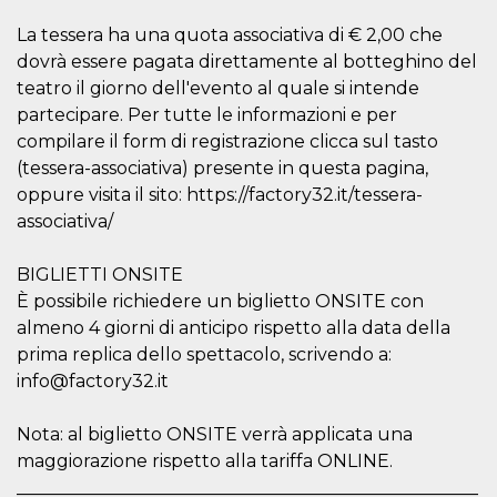
sitio web y
proporcionar
La tessera ha una quota associativa di € 2,00 che
protección
dovrà essere pagata direttamente al botteghino del
contra visitantes
maliciosos.
teatro il giorno dell'evento al quale si intende
wordpress_test_cookie
Sesión
Se utiliza en
Automattic
partecipare. Per tutte le informazioni e per
sitios creados
Inc.
compilare il form di registrazione clicca sul tasto
con Wordpress.
.oooh.events
Comprueba si el
(tessera-associativa) presente in questa pagina,
navegador tiene
habilitadas las
oppure visita il sito: https://factory32.it/tessera-
cookies
associativa/
PHPSESSID
Sesión
Cookie
PHP.net
generada por
oooh.events
aplicaciones
BIGLIETTI ONSITE
basadas en el
lenguaje PHP.
È possibile richiedere un biglietto ONSITE con
Este es un
almeno 4 giorni di anticipo rispetto alla data della
identificador de
propósito
prima replica dello spettacolo, scrivendo a:
general que se
utiliza para
info@factory32.it
mantener las
variables de
sesión del
Nota: al biglietto ONSITE verrà applicata una
usuario.
Normalmente es
maggiorazione rispetto alla tariffa ONLINE.
un número
generado al
____________________________________________________