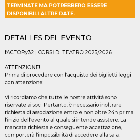
Cookies estrictamente necesarias
TERMINATE MA POTREBBERO ESSERE
Cookies de preferencias
DISPONIBILI ALTRE DATE.
Las cookies estrictamente necesarias permiten
la funcionalidad principal del sitio web, como
el inicio de sesión de usuario y la gestión de
DETALLES DEL EVENTO
cuentas. El sitio web no se puede utilizar
correctamente sin las cookies estrictamente
necesarias.
fACTORy32 | CORSI DI TEATRO 2025/2026
Proveedor /
Nombre
Vencimiento
Descripción
Dominio
ATTENZIONE!
cf_clearance
1 año
Esta cookie es
Cloudflare,
utilizada por el
Prima di procedere con l'acquisto dei biglietti leggi
Inc.
servicio
.oooh.events
con attenzione:
CloudFlare para
identificar el
tráfico web de
confianza y
Vi ricordiamo che tutte le nostre attività sono
anular cualquier
riservate ai soci. Pertanto, è necessario inoltrare
restricción de
seguridad
richiesta di associazione entro e non oltre 24h prima
basada en la
dirección IP del
l'inizio dell'evento al quale si intende assistere. La
visitante. Es
esencial para
mancata richiesta e conseguente accettazione,
apoyar las
comporterà l'impossibilità di accedere alla sala.
funciones de
seguridad de un