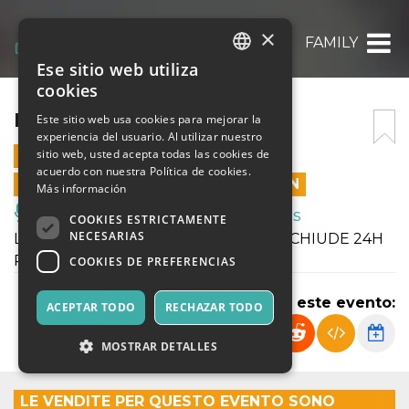
×
FAMILY
Ese sitio web utiliza
ITALIAN
cookies
ENGLISH
FAMILY
Este sitio web usa cookies para mejorar la
experiencia del usuario. Al utilizar nuestro
SPANISH
sitio web, usted acepta todas las cookies de
9 JULIO 2026 - 19:30
acuerdo con nuestra Política de cookies.
LAS VENTAS EN LÍNEA TERMINARON
Más información
Música, Eventos en Vivo, Clubes
COOKIES ESTRICTAMENTE
NECESARIAS
LA BIGLIETTERIA DEI NOSTRI SAGGI CHIUDE 24H
PRIMA L'INIZIO DELLA REPLICA.
COOKIES DE PREFERENCIAS
Compartir este evento:
ACEPTAR TODO
RECHAZAR TODO
MOSTRAR DETALLES
LE VENDITE PER QUESTO EVENTO SONO