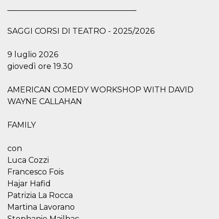
azar, la forma en
_________________________________
que se usa
puede ser
específico del
sitio, pero un
SAGGI CORSI DI TEATRO - 2025/2026
buen ejemplo es
mantener un
estado de inicio
9 luglio 2026
de sesión para
un usuario entre
giovedì ore 19.30
páginas.
m
1 año 1 mes
Esta cookie se
Stripe
AMERICAN COMEDY WORKSHOP WITH DAVID
utiliza
m.stripe.com
generalmente
WAYNE CALLAHAN
para el
rendimiento y la
optimización de
FAMILY
los servicios de
procesamiento
de pagos,
facilitando el
con
almacenamiento
de contenidos
Luca Cozzi
en el navegador
Francesco Fois
para hacer que
las páginas se
Hajar Hafid
carguen más
rápido.
Patrizia La Rocca
Martina Lavorano
CookieScriptConsent
4 semanas 2
El servicio
CookieScript
días
Cookie-
oooh.events
Stephanie Mailhac