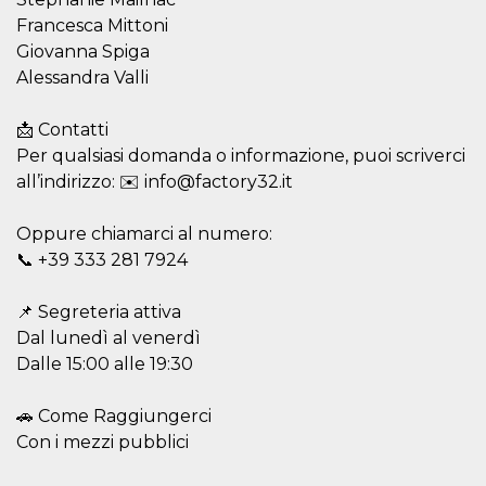
Script.com
utiliza esta
Francesca Mittoni
cookie para
recordar las
Giovanna Spiga
preferencias de
Alessandra Valli
consentimiento
de cookies de
los visitantes. Es
necesario que el
📩 Contatti
banner de
Per qualsiasi domanda o informazione, puoi scriverci
cookies de
Cookie-
all’indirizzo: ✉️ info@factory32.it
Script.com
funcione
correctamente.
Oppure chiamarci al numero:
Declaración de almacenamiento
📞 +39 333 281 7924
Tipo de
Nombre
Descripción
almacenamiento
📌 Segreteria attiva
Dal lunedì al venerdì
fbssls_314278995690155
Almacenamiento
de sesión
Dalle 15:00 alle 19:30
wpEmojiSettingsSupports
Almacenamiento
de sesión
🚗 Come Raggiungerci
cn_uc__
Almacenamiento
Con i mezzi pubblici
local