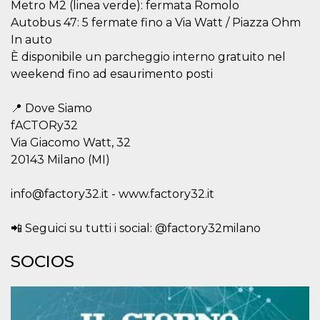
Metro M2 (linea verde): fermata Romolo
Autobus 47: 5 fermate fino a Via Watt / Piazza Ohm
In auto
È disponibile un parcheggio interno gratuito nel
weekend fino ad esaurimento posti
Proveedor /
Nombre
Vencimiento
Descripc
Dominio
📍 Dove Siamo
c_user
4 semanas 2
Cookie de
Meta
fACTORy32
días
de sesió
Platform Inc.
usuario.
.facebook.com
Via Giacomo Watt, 32
ser de se
permane
20143 Milano (MI)
durante 
datr
2 años
Esta coo
Meta
info@factory32.it - www.factory32.it
identifica
Platform Inc.
navegado
.facebook.com
conecta 
📲 Seguici su tutti i social: @factory32milano
Facebook
directam
vinculad
SOCIOS
usuario 
Faceboo
individua
Facebook
que se ut
ayudar c
seguridad