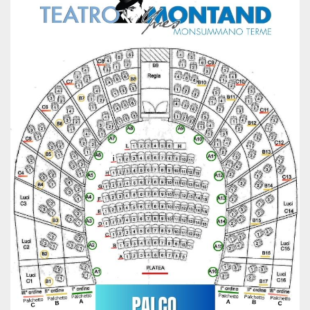
sitio web y
proporcionar
protección
contra visitantes
maliciosos.
wordpress_test_cookie
Sesión
Se utiliza en
Automattic
sitios creados
Inc.
con Wordpress.
.oooh.events
Comprueba si el
navegador tiene
habilitadas las
cookies
PHPSESSID
Sesión
Cookie
PHP.net
generada por
oooh.events
aplicaciones
basadas en el
lenguaje PHP.
Este es un
identificador de
propósito
general que se
utiliza para
mantener las
variables de
sesión del
usuario.
Normalmente es
un número
generado al