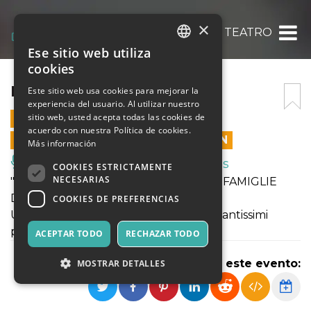
×
FAVOLE IN TEATRO
Ese sitio web utiliza
ITALIAN
cookies
ENGLISH
FAVOLE IN TEATRO
Este sitio web usa cookies para mejorar la
experiencia del usuario. Al utilizar nuestro
SPANISH
sitio web, usted acepta todas las cookies de
8 DICIEMBRE 2024 - 17:30
acuerdo con nuestra Política de cookies.
LAS VENTAS EN LÍNEA TERMINARON
Más información
Música, Eventos en Vivo, Clubes
COOKIES ESTRICTAMENTE
NECESARIAS
"Favole in Teatro" . SPETTACOLO PER FAMIGLIE
Durata 65 minuti.
COOKIES DE PREFERENCIAS
Un viaggio nelle favole più belle, con tantissimi
personaggi , musiche e canzoni.
ACEPTAR TODO
RECHAZAR TODO
Compartir este evento:
MOSTRAR DETALLES