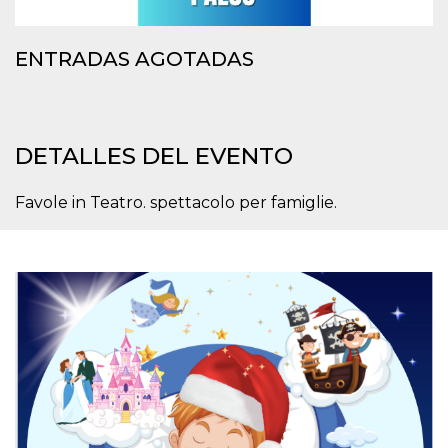
azar, la forma en
que se usa
puede ser
específico del
ENTRADAS AGOTADAS
sitio, pero un
buen ejemplo es
mantener un
estado de inicio
de sesión para
un usuario entre
páginas.
DETALLES DEL EVENTO
m
1 año 1 mes
Esta cookie se
Stripe
utiliza
m.stripe.com
generalmente
Favole in Teatro. spettacolo per famiglie.
para el
rendimiento y la
optimización de
los servicios de
procesamiento
de pagos,
facilitando el
almacenamiento
de contenidos
en el navegador
para hacer que
las páginas se
carguen más
rápido.
CookieScriptConsent
4 semanas 2
El servicio
CookieScript
días
Cookie-
oooh.events