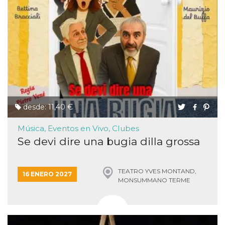
funzional
modifich
dell'inter
vengono
agli uten
nell'ambi
e
implemen
graduali,
garante
un'esper
coerente
determin
utente d
esperime
desde: 11,40 €
Música, Eventos en Vivo, Clubes
Se devi dire una bugia dilla grossa
TEATRO YVES MONTAND,
16 ENERO 2027
MONSUMMANO TERME