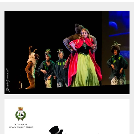
Cookies estrictamente necesarias
Cookies de preferencias
Las cookies estrictamente necesarias permiten
la funcionalidad principal del sitio web, como
el inicio de sesión de usuario y la gestión de
cuentas. El sitio web no se puede utilizar
correctamente sin las cookies estrictamente
necesarias.
Proveedor /
Nombre
Vencimiento
Descripción
Dominio
cf_clearance
1 año
Esta cookie es
Cloudflare,
utilizada por el
Inc.
servicio
.oooh.events
CloudFlare para
identificar el
tráfico web de
confianza y
anular cualquier
restricción de
seguridad
basada en la
dirección IP del
visitante. Es
esencial para
apoyar las
funciones de
seguridad de un