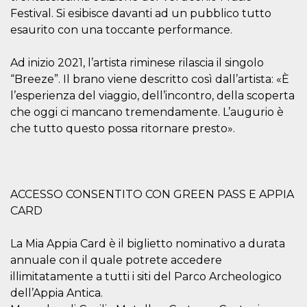
Script.com
utiliza esta
Festival. Si esibisce davanti ad un pubblico tutto
cookie para
esaurito con una toccante performance.
recordar las
preferencias de
consentimiento
de cookies de
Ad inizio 2021, l’artista riminese rilascia il singolo
los visitantes. Es
“Breeze”. Il brano viene descritto così dall’artista: «È
necesario que el
banner de
l’esperienza del viaggio, dell’incontro, della scoperta
cookies de
Cookie-
che oggi ci mancano tremendamente. L’augurio è
Script.com
funcione
che tutto questo possa ritornare presto».
correctamente.
Declaración de almacenamiento
Tipo de
Nombre
Descripción
ACCESSO CONSENTITO CON GREEN PASS E APPIA
almacenamiento
CARD
fbssls_314278995690155
Almacenamiento
de sesión
La Mia Appia Card è il biglietto nominativo a durata
wpEmojiSettingsSupports
Almacenamiento
de sesión
annuale con il quale potrete accedere
cn_uc__
Almacenamiento
illimitatamente a tutti i siti del Parco Archeologico
local
dell’Appia Antica.