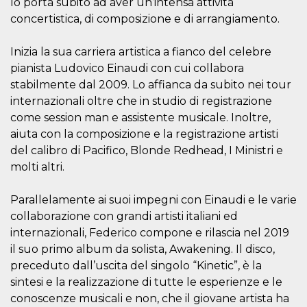
lo porta subito ad aver un’intensa attività
sitio web y
concertistica, di composizione e di arrangiamento.
proporcionar
protección
contra visitantes
maliciosos.
Inizia la sua carriera artistica a fianco del celebre
pianista Ludovico Einaudi con cui collabora
wordpress_test_cookie
Sesión
Se utiliza en
Automattic
sitios creados
Inc.
stabilmente dal 2009. Lo affianca da subito nei tour
con Wordpress.
.oooh.events
Comprueba si el
internazionali oltre che in studio di registrazione
navegador tiene
habilitadas las
come session man e assistente musicale. Inoltre,
cookies
aiuta con la composizione e la registrazione artisti
PHPSESSID
Sesión
Cookie
PHP.net
del calibro di Pacifico, Blonde Redhead, I Ministri e
generada por
oooh.events
aplicaciones
molti altri.
basadas en el
lenguaje PHP.
Este es un
Parallelamente ai suoi impegni con Einaudi e le varie
identificador de
propósito
collaborazione con grandi artisti italiani ed
general que se
utiliza para
internazionali, Federico compone e rilascia nel 2019
mantener las
il suo primo album da solista, Awakening. Il disco,
variables de
sesión del
preceduto dall’uscita del singolo “Kinetic”, è la
usuario.
Normalmente es
sintesi e la realizzazione di tutte le esperienze e le
un número
conoscenze musicali e non, che il giovane artista ha
generado al