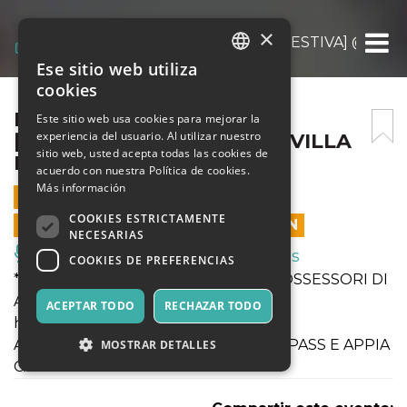
×
FEDERICO MECOZZI [SU:GGESTIVA] @ NINFE
Ese sitio web utiliza
ITALIAN
cookies
ENGLISH
FEDERICO MECOZZI
Este sitio web usa cookies para mejorar la
experiencia del usuario. Al utilizar nuestro
[SU:GGESTIVA] @ NINFEO VILLA
SPANISH
sitio web, usted acepta todas las cookies de
DEI QUINTILI ORE 19.00
acuerdo con nuestra Política de cookies.
Más información
16 OCTUBRE 2021 - 19:00
COOKIES ESTRICTAMENTE
LAS VENTAS EN LÍNEA TERMINARON
NECESARIAS
Música, Eventos en Vivo, Clubes
COOKIES DE PREFERENCIAS
***** L'ACCESSO È CONSENTITO AI POSSESSORI DI
APPIA CARD *****
ACEPTAR TODO
RECHAZAR TODO
https://bit.ly/AppiaCard1
ACCESSO CONSENTITO CON GREEN PASS E APPIA
MOSTRAR DETALLES
CARD