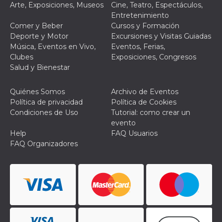
Arte, Exposiciones, Museos
Cine, Teatro, Espectáculos,
mantenie
coherenc
Entretenimiento
sesión y
Comer y Beber
Cursos y Formación
proporc
servicios
Deporte y Motor
Excursiones y Visitas Guiadas
personal
Música, Eventos en Vivo,
Eventos, Ferias,
YSC
Sesión
YouTube
Google LLC
Clubes
Exposiciones, Congresos
configura
.youtube.com
Salud y Bienestar
cookie p
rastrear l
de video
incrusta
Quiénes Somos
Archivo de Eventos
Política de privacidad
Política de Cookies
VISITOR_INFO1_LIVE
5 meses 4
Youtube 
Google LLC
semanas
esta coo
.youtube.com
Condiciones de Uso
Tutorial: como crear un
realizar 
evento
seguimie
las prefe
Help
FAQ Usuarios
del usua
FAQ Organizadores
los vide
Youtube
incrustad
sitios; t
puede de
si el visi
sitio web
utilizand
versión 
antigua d
interfaz 
Youtube.