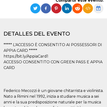
Compartir este evento:
Cookies estrictamente necesarias
Cookies de preferencias
Las cookies estrictamente necesarias permiten
la funcionalidad principal del sitio web, como
el inicio de sesión de usuario y la gestión de
cuentas. El sitio web no se puede utilizar
correctamente sin las cookies estrictamente
DETALLES DEL EVENTO
necesarias.
Proveedor /
***** L'ACCESSO È CONSENTITO AI POSSESSORI DI
Nombre
Vencimiento
Descripción
Dominio
APPIA CARD *****
cf_clearance
1 año
Esta cookie es
Cloudflare,
https://bit.ly/AppiaCard1
utilizada por el
Inc.
servicio
.oooh.events
ACCESSO CONSENTITO CON GREEN PASS E APPIA
CloudFlare para
identificar el
CARD
tráfico web de
confianza y
anular cualquier
restricción de
seguridad
basada en la
dirección IP del
Federico Mecozzi è un giovane chitarrista e violinista.
visitante. Es
Nato a Rimini nel 1992, inizia a studiare musica a sei
esencial para
apoyar las
anni e la sua predisposizione naturale per la musica
funciones de
seguridad de un