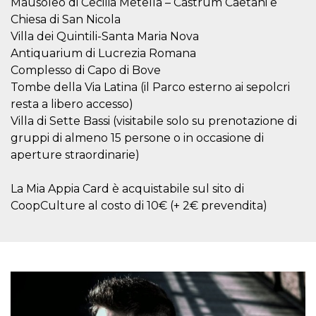
Mausoleo di Cecilia Metella – Castrum Caetani e
Chiesa di San Nicola
Villa dei Quintili-Santa Maria Nova
Antiquarium di Lucrezia Romana
Complesso di Capo di Bove
Proveedor /
Tombe della Via Latina (il Parco esterno ai sepolcri
Nombre
Vencimiento
Descripc
Dominio
resta a libero accesso)
c_user
4 semanas 2
Cookie de
Meta
Villa di Sette Bassi (visitabile solo su prenotazione di
días
de sesió
Platform Inc.
usuario.
gruppi di almeno 15 persone o in occasione di
.facebook.com
ser de se
aperture straordinarie)
permane
durante 
datr
2 años
Esta coo
Meta
La Mia Appia Card è acquistabile sul sito di
identifica
Platform Inc.
CoopCulture al costo di 10€ (+ 2€ prevendita)
navegado
.facebook.com
conecta 
Facebook
directam
vinculad
usuario 
Faceboo
individua
Facebook
que se ut
ayudar c
seguridad