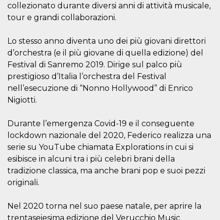
azar, la forma en
collezionato durante diversi anni di attività musicale,
que se usa
puede ser
tour e grandi collaborazioni.
específico del
sitio, pero un
buen ejemplo es
Lo stesso anno diventa uno dei più giovani direttori
mantener un
estado de inicio
d’orchestra (e il più giovane di quella edizione) del
de sesión para
un usuario entre
Festival di Sanremo 2019. Dirige sul palco più
páginas.
prestigioso d’Italia l’orchestra del Festival
m
1 año 1 mes
Esta cookie se
Stripe
nell’esecuzione di “Nonno Hollywood” di Enrico
utiliza
m.stripe.com
generalmente
Nigiotti.
para el
rendimiento y la
optimización de
Durante l’emergenza Covid-19 e il conseguente
los servicios de
procesamiento
lockdown nazionale del 2020, Federico realizza una
de pagos,
facilitando el
serie su YouTube chiamata Explorations in cui si
almacenamiento
esibisce in alcuni tra i più celebri brani della
de contenidos
en el navegador
tradizione classica, ma anche brani pop e suoi pezzi
para hacer que
las páginas se
originali.
carguen más
rápido.
Nel 2020 torna nel suo paese natale, per aprire la
CookieScriptConsent
4 semanas 2
El servicio
CookieScript
días
Cookie-
oooh.events
trentaseiesima edizione del Verucchio Music