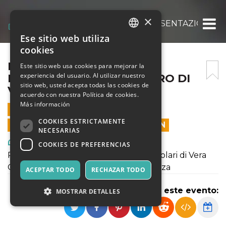
×
FEMMINILI SINGOLARI, PRESENTAZIONE D
Ese sitio web utiliza
ITALIAN
cookies
ENGLISH
FEMMINILI SINGOLARI,
Este sitio web usa cookies para mejorar la
experiencia del usuario. Al utilizar nuestro
PRESENTAZIONE DEL LIBRO DI
SPANISH
sitio web, usted acepta todas las cookies de
VERA GHENO
acuerdo con nuestra Política de cookies.
Más información
15 SEPTIEMBRE 2020 - 18:30
COOKIES ESTRICTAMENTE
LAS VENTAS EN LÍNEA TERMINARON
NECESARIAS
Arte, Exposiciones, Museos
COOKIES DE PREFERENCIAS
Presentazione del libro Femminili singolari di Vera
Gheno, in dialogo con Giovanna Cosenza
ACEPTAR TODO
RECHAZAR TODO
Compartir este evento:
MOSTRAR DETALLES