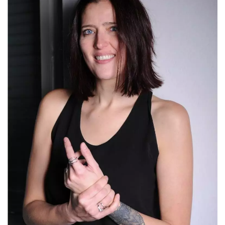
Script.com
utiliza esta
cookie para
recordar las
preferencias de
consentimiento
de cookies de
los visitantes. Es
necesario que el
banner de
cookies de
Cookie-
Script.com
funcione
correctamente.
Declaración de almacenamiento
Tipo de
Nombre
Descripción
almacenamiento
fbssls_314278995690155
Almacenamiento
de sesión
wpEmojiSettingsSupports
Almacenamiento
de sesión
cn_uc__
Almacenamiento
local