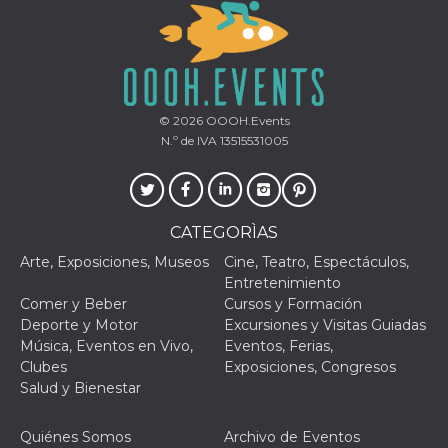
le impos
della lin
permetto
condivide
pagina.
fr
3 meses
Contiene
Meta
combina
Platform Inc.
© 2026
OOOH.Events
identific
.facebook.com
única de
N.º de IVA 13515531005
navegado
utiliza p
publicid
dirigida.
oo
5 años
Cookie d
Meta
CATEGORÌAS
exclusió
Platform Inc.
anuncios
.facebook.com
Arte, Exposiciones, Museos
Cine, Teatro, Espectáculos,
Entretenimiento
sb
2 años
Identific
Meta
navegad
Platform Inc.
Comer y Beber
Cursos y Formación
Faceboo
.facebook.com
Deporte y Motor
Excursiones y Visitas Guiadas
autentica
marketin
Música, Eventos en Vivo,
Eventos, Ferias,
cookies 
Clubes
Exposiciones, Congresos
función
específic
Salud y Bienestar
Faceboo
usida
.facebook.com
Sesión
raccoglie
Quiénes Somos
Archivo de Eventos
informaz