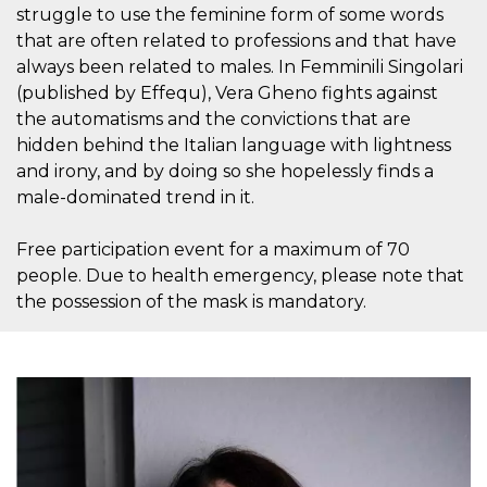
azar, la forma en
struggle to use the feminine form of some words
que se usa
puede ser
that are often related to professions and that have
específico del
sitio, pero un
always been related to males. In Femminili Singolari
buen ejemplo es
(published by Effequ), Vera Gheno fights against
mantener un
estado de inicio
the automatisms and the convictions that are
de sesión para
un usuario entre
hidden behind the Italian language with lightness
páginas.
and irony, and by doing so she hopelessly finds a
m
1 año 1 mes
Esta cookie se
Stripe
male-dominated trend in it.
utiliza
m.stripe.com
generalmente
para el
rendimiento y la
Free participation event for a maximum of 70
optimización de
people. Due to health emergency, please note that
los servicios de
procesamiento
the possession of the mask is mandatory.
de pagos,
facilitando el
almacenamiento
de contenidos
en el navegador
para hacer que
las páginas se
carguen más
rápido.
CookieScriptConsent
4 semanas 2
El servicio
CookieScript
días
Cookie-
oooh.events