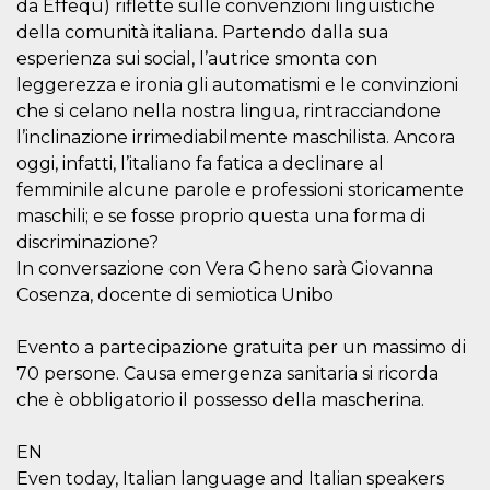
da Effequ) riflette sulle convenzioni linguistiche
sitio web y
proporcionar
della comunità italiana. Partendo dalla sua
protección
esperienza sui social, l’autrice smonta con
contra visitantes
maliciosos.
leggerezza e ironia gli automatismi e le convinzioni
wordpress_test_cookie
Sesión
Se utiliza en
Automattic
che si celano nella nostra lingua, rintracciandone
sitios creados
Inc.
l’inclinazione irrimediabilmente maschilista. Ancora
con Wordpress.
.oooh.events
Comprueba si el
oggi, infatti, l’italiano fa fatica a declinare al
navegador tiene
habilitadas las
femminile alcune parole e professioni storicamente
cookies
maschili; e se fosse proprio questa una forma di
PHPSESSID
Sesión
Cookie
PHP.net
discriminazione?
generada por
oooh.events
aplicaciones
In conversazione con Vera Gheno sarà Giovanna
basadas en el
lenguaje PHP.
Cosenza, docente di semiotica Unibo
Este es un
identificador de
propósito
Evento a partecipazione gratuita per un massimo di
general que se
utiliza para
70 persone. Causa emergenza sanitaria si ricorda
mantener las
che è obbligatorio il possesso della mascherina.
variables de
sesión del
usuario.
Normalmente es
EN
un número
generado al
Even today, Italian language and Italian speakers