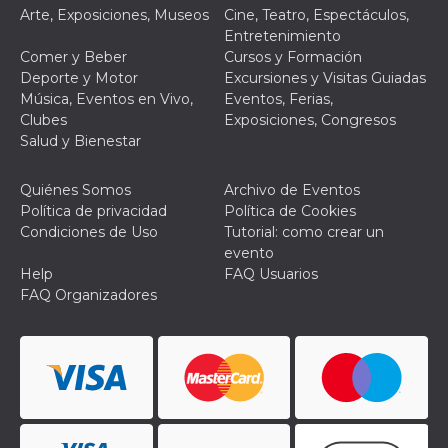
Script.com
Arte, Exposiciones, Museos
Cine, Teatro, Espectáculos,
utiliza esta
cookie para
Entretenimiento
recordar las
Comer y Beber
Cursos y Formación
preferencias de
consentimiento
Deporte y Motor
Excursiones y Visitas Guiadas
de cookies de
Música, Eventos en Vivo,
Eventos, Ferias,
los visitantes. Es
necesario que el
Clubes
Exposiciones, Congresos
banner de
Salud y Bienestar
cookies de
Cookie-
Script.com
funcione
Quiénes Somos
Archivo de Eventos
correctamente.
Política de privacidad
Política de Cookies
Condiciones de Uso
Tutorial: como crear un
Declaración de almacenamiento
evento
Tipo de
Help
FAQ Usuarios
Nombre
Descripción
almacenamiento
FAQ Organizadores
fbssls_314278995690155
Almacenamiento
de sesión
wpEmojiSettingsSupports
Almacenamiento
de sesión
cn_uc__
Almacenamiento
local