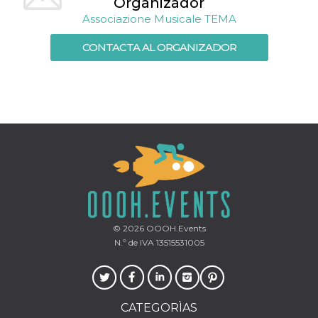
Organizador
azar, la forma en
que se usa
Associazione Musicale TEMA
puede ser
específico del
sitio, pero un
CONTACTA AL ORGANIZADOR
buen ejemplo es
mantener un
estado de inicio
de sesión para
un usuario entre
páginas.
m
1 año 1 mes
Esta cookie se
Stripe
utiliza
m.stripe.com
generalmente
para el
rendimiento y la
optimización de
los servicios de
procesamiento
de pagos,
facilitando el
almacenamiento
© 2026
OOOH.Events
de contenidos
en el navegador
N.º de IVA 13515531005
para hacer que
las páginas se
carguen más
rápido.
CookieScriptConsent
4 semanas 2
El servicio
CookieScript
CATEGORÌAS
días
Cookie-
oooh.events