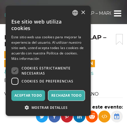
×
FESTIVAL 5 GIORNATE – SLAP – MARCO GIA
Ese sitio web utiliza
ITALIAN
cookies
ENGLISH
FESTIVAL 5 GIORNATE – SLAP –
Este sitio web usa cookies para mejorar la
experiencia del usuario. Al utilizar nuestro
MARCO GIANI
SPANISH
sitio web, usted acepta todas las cookies de
acuerdo con nuestra Política de cookies.
21 MARZO 2025 - 16:30
Más información
LAS VENTAS EN LÍNEA TERMINARON
COOKIES ESTRICTAMENTE
Música, Eventos en Vivo, Clubes
NECESARIAS
Berio 100 - Marco Giani
COOKIES DE PREFERENCIAS
Venerdì 21 marzo, ore 16.30 SLAP MILANO
ACEPTAR TODO
RECHAZAR TODO
Compartir este evento:
MOSTRAR DETALLES