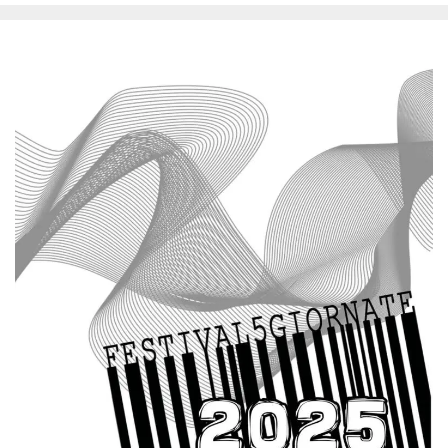
Cookies estrictamente necesarias
Cookies de preferencias
Las cookies estrictamente necesarias permiten
la funcionalidad principal del sitio web, como
el inicio de sesión de usuario y la gestión de
cuentas. El sitio web no se puede utilizar
correctamente sin las cookies estrictamente
necesarias.
Proveedor /
Nombre
Vencimiento
Descripción
Dominio
cf_clearance
1 año
Esta cookie es
Cloudflare,
utilizada por el
Inc.
servicio
.oooh.events
CloudFlare para
identificar el
tráfico web de
confianza y
anular cualquier
restricción de
seguridad
basada en la
dirección IP del
visitante. Es
esencial para
apoyar las
funciones de
seguridad de un