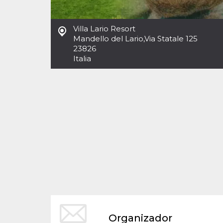
Cookies estrictamente necesarias
Cookies de preferencias
Villa Lario Resort
Las cookies estrictamente necesarias permiten
Mandello del Lario
,
Via Statale 125
la funcionalidad principal del sitio web, como
23826
el inicio de sesión de usuario y la gestión de
cuentas. El sitio web no se puede utilizar
Italia
correctamente sin las cookies estrictamente
necesarias.
Proveedor /
Nombre
Vencimiento
Descripción
Dominio
cf_clearance
1 año
Esta cookie es
Cloudflare,
utilizada por el
Inc.
servicio
.oooh.events
CloudFlare para
identificar el
tráfico web de
confianza y
anular cualquier
restricción de
seguridad
basada en la
dirección IP del
visitante. Es
esencial para
apoyar las
funciones de
Organizador
seguridad de un