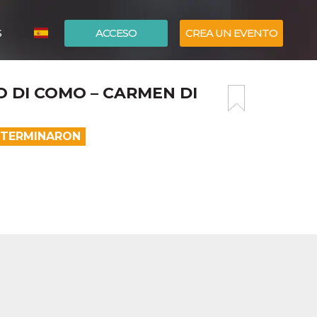
S
ACCESO
CREA UN EVENTO
ITALIANO
O DI COMO – CARMEN DI
ENGLISH
A TERMINARON