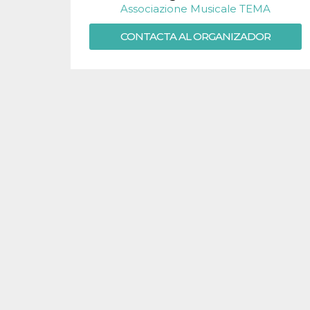
Associazione Musicale TEMA
sitio web y
proporcionar
protección
CONTACTA AL ORGANIZADOR
contra visitantes
maliciosos.
wordpress_test_cookie
Sesión
Se utiliza en
Automattic
sitios creados
Inc.
con Wordpress.
.oooh.events
Comprueba si el
navegador tiene
habilitadas las
cookies
PHPSESSID
Sesión
Cookie
PHP.net
generada por
oooh.events
aplicaciones
basadas en el
lenguaje PHP.
Este es un
identificador de
propósito
general que se
utiliza para
mantener las
variables de
sesión del
usuario.
Normalmente es
un número
generado al