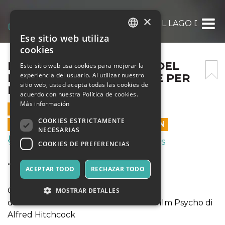
×
FESTIVAL DI BELLAGIO E DEL LAGO DI CO
Ese sitio web utiliza
ITALIAN
cookies
ENGLISH
FESTIVAL DI BELLAGIO E DEL
Este sitio web usa cookies para mejorar la
experiencia del usuario. Al utilizar nuestro
LAGO DI COMO – MUSICHE PER
SPANISH
sitio web, usted acepta todas las cookies de
PSYCHO
acuerdo con nuestra Política de cookies.
Más información
21 JUNIO 2025 - 17:00
COOKIES ESTRICTAMENTE
LAS VENTAS EN LÍNEA TERMINARON
NECESARIAS
Música, Eventos en Vivo, Clubes
COOKIES DE PREFERENCIAS
“Musiche per Psycho”
ACEPTAR TODO
RECHAZAR TODO
Conferenza-concerto
MOSTRAR DETALLES
dedicata alla straordinaria nascita del film Psycho di
Alfred Hitchcock