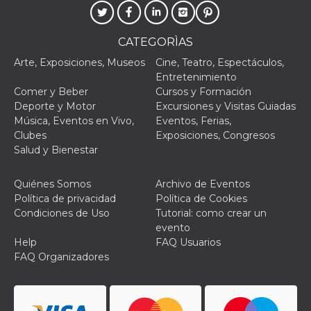
CATEGORÌAS
Arte, Exposiciones, Museos
Cine, Teatro, Espectáculos,
Entretenimiento
Proveedor /
Nombre
Vencimiento
Descripc
Comer y Beber
Cursos y Formación
Dominio
Deporte y Motor
Excursiones y Visitas Guiadas
c_user
4 semanas 2
Cookie de
Meta
Música, Eventos en Vivo,
Eventos, Ferias,
días
de sesió
Platform Inc.
usuario.
Clubes
Exposiciones, Congresos
.facebook.com
ser de se
Salud y Bienestar
permane
durante 
Quiénes Somos
Archivo de Eventos
datr
2 años
Esta coo
Meta
identifica
Platform Inc.
Política de privacidad
Política de Cookies
navegado
.facebook.com
Condiciones de Uso
Tutorial: como crear un
conecta 
Facebook
evento
directam
Help
FAQ Usuarios
vinculad
usuario 
FAQ Organizadores
Faceboo
individua
Facebook
que se ut
ayudar c
seguridad