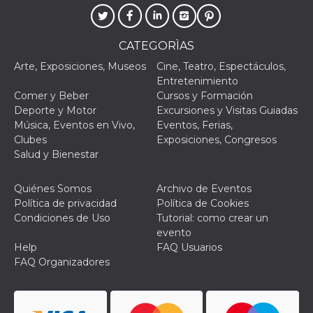
azar, la forma en
que se usa
puede ser
específico del
sitio, pero un
CATEGORÌAS
buen ejemplo es
mantener un
Arte, Exposiciones, Museos
Cine, Teatro, Espectáculos,
estado de inicio
de sesión para
Entretenimiento
un usuario entre
Comer y Beber
Cursos y Formación
páginas.
Deporte y Motor
Excursiones y Visitas Guiadas
m
1 año 1 mes
Esta cookie se
Stripe
Música, Eventos en Vivo,
Eventos, Ferias,
utiliza
m.stripe.com
generalmente
Clubes
Exposiciones, Congresos
para el
Salud y Bienestar
rendimiento y la
optimización de
los servicios de
procesamiento
Quiénes Somos
Archivo de Eventos
de pagos,
Política de privacidad
Política de Cookies
facilitando el
almacenamiento
Condiciones de Uso
Tutorial: como crear un
de contenidos
evento
en el navegador
para hacer que
Help
FAQ Usuarios
las páginas se
FAQ Organizadores
carguen más
rápido.
CookieScriptConsent
4 semanas 2
El servicio
CookieScript
días
Cookie-
oooh.events