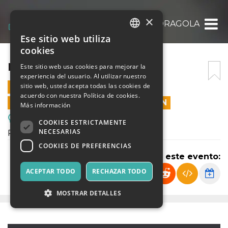
×
FIOR DI MANDRAGOLA
Ese sitio web utiliza
ITALIAN
cookies
ENGLISH
FIOR DI MANDRAGOLA
Este sitio web usa cookies para mejorar la
experiencia del usuario. Al utilizar nuestro
SPANISH
sitio web, usted acepta todas las cookies de
21 NOVIEMBRE 2021 - 16:15
acuerdo con nuestra Política de cookies.
LAS VENTAS EN LÍNEA TERMINARON
Más información
Reuniones, Ferias, Congresos.
COOKIES ESTRICTAMENTE
NECESARIAS
RECITAZIONE
COOKIES DE PREFERENCIAS
Compartir este evento:
ACEPTAR TODO
RECHAZAR TODO
MOSTRAR DETALLES