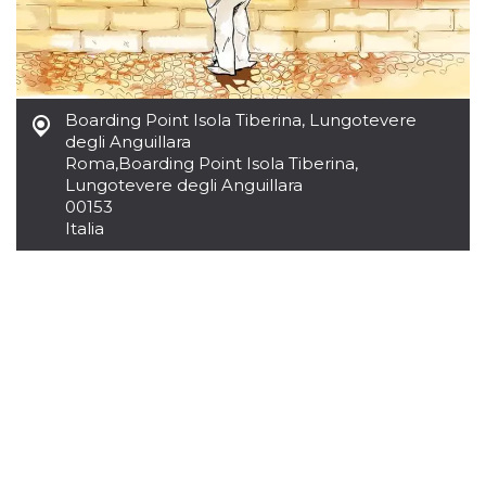
funcione
correctamente.
m
1 año 1 mes
Esta cookie se
Stripe
utiliza
m.stripe.com
generalmente
para el
rendimiento y la
Boarding Point Isola Tiberina, Lungotevere
optimización de
los servicios de
degli Anguillara
procesamiento
Roma
,
Boarding Point Isola Tiberina,
de pagos,
Lungotevere degli Anguillara
facilitando el
almacenamiento
00153
de contenidos
Italia
en el navegador
para hacer que
las páginas se
carguen más
rápido.
Declaración de almacenamiento
Tipo de
Nombre
Descripción
almacenamiento
wpEmojiSettingsSupports
Almacenamiento
de sesión
cn_uc__
Almacenamiento
local