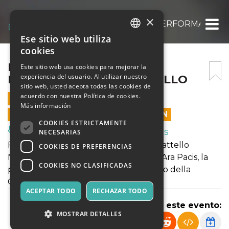
×
FITZCARRALDO – OPERA PERFORMANCE S
Ese sitio web utiliza
ITALIAN
cookies
ENGLISH
FITZCARRALDO – OPERA
Este sitio web usa cookies para mejorar la
experiencia del usuario. Al utilizar nuestro
PERFORMANCE SU BATTELLO
SPANISH
sitio web, usted acepta todas las cookies de
acuerdo con nuestra Política de cookies.
19 SEPTIEMBRE 2023 - 15:00
Más información
LAS VENTAS EN LÍNEA TERMINARON
COOKIES ESTRICTAMENTE
Música, Eventos en Vivo, Clubes
NECESARIAS
Fitzcarraldo, Opera Performance su Battello
COOKIES DE PREFERENCIAS
Nel tratto che va dall’Isola Tiberina all’Ara Pacis, la
COOKIES NO CLASIFICADAS
prima opera lirica viaggiante su battello della
Capitale. Protagonista: Roma
ACEPTAR TODO
RECHAZAR TODO
Compartir este evento:
MOSTRAR DETALLES