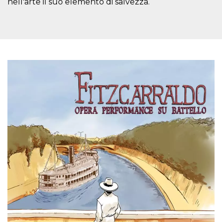
nell'arte il suo elemento di salvezza.
usuario.
Normalmente es
un número
generado al
azar, la forma en
que se usa
puede ser
específico del
sitio, pero un
buen ejemplo es
mantener un
estado de inicio
de sesión para
un usuario entre
páginas.
CookieScriptConsent
4 semanas 2
El servicio
CookieScript
días
Cookie-
oooh.events
Script.com
utiliza esta
cookie para
recordar las
preferencias de
consentimiento
de cookies de
los visitantes. Es
necesario que el
banner de
cookies de
Cookie-
Script.com