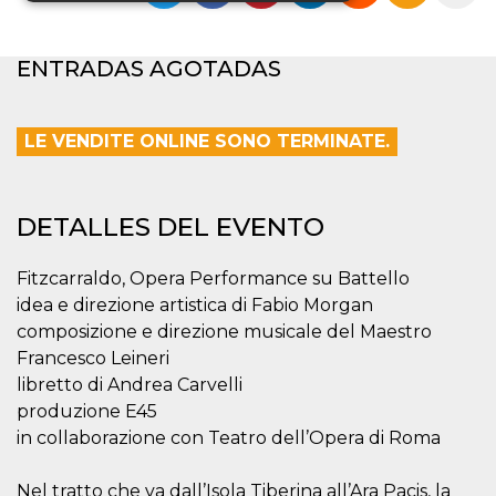
Cookies estrictamente necesarias
ENTRADAS AGOTADAS
Cookies de preferencias
Cookies no clasificadas
LE VENDITE ONLINE SONO TERMINATE.
Las cookies estrictamente necesarias permiten
la funcionalidad principal del sitio web, como
el inicio de sesión de usuario y la gestión de
cuentas. El sitio web no se puede utilizar
DETALLES DEL EVENTO
correctamente sin las cookies estrictamente
necesarias.
Proveedor /
Fitzcarraldo, Opera Performance su Battello
Nombre
Vencimiento
Descripción
Dominio
idea e direzione artistica di Fabio Morgan
cf_clearance
1 año
Esta cookie es
Cloudflare,
composizione e direzione musicale del Maestro
utilizada por el
Inc.
servicio
Francesco Leineri
.oooh.events
CloudFlare para
libretto di Andrea Carvelli
identificar el
tráfico web de
produzione E45
confianza y
anular cualquier
in collaborazione con Teatro dell’Opera di Roma
restricción de
seguridad
basada en la
Nel tratto che va dall’Isola Tiberina all’Ara Pacis, la
dirección IP del