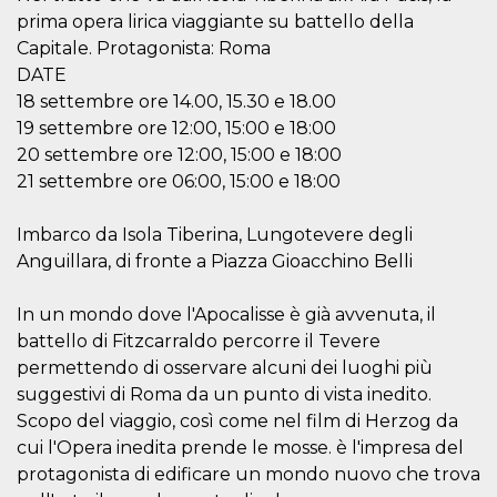
visitante. Es
prima opera lirica viaggiante su battello della
esencial para
apoyar las
Capitale. Protagonista: Roma
funciones de
DATE
seguridad de un
sitio web y
18 settembre ore 14.00, 15.30 e 18.00
proporcionar
protección
19 settembre ore 12:00, 15:00 e 18:00
contra visitantes
20 settembre ore 12:00, 15:00 e 18:00
maliciosos.
21 settembre ore 06:00, 15:00 e 18:00
wordpress_test_cookie
Sesión
Se utiliza en
Automattic
sitios creados
Inc.
con Wordpress.
.oooh.events
Comprueba si el
Imbarco da Isola Tiberina, Lungotevere degli
navegador tiene
Anguillara, di fronte a Piazza Gioacchino Belli
habilitadas las
cookies
PHPSESSID
Sesión
Cookie
PHP.net
In un mondo dove l'Apocalisse è già avvenuta, il
generada por
oooh.events
battello di Fitzcarraldo percorre il Tevere
aplicaciones
basadas en el
permettendo di osservare alcuni dei luoghi più
lenguaje PHP.
Este es un
suggestivi di Roma da un punto di vista inedito.
identificador de
Scopo del viaggio, così come nel film di Herzog da
propósito
general que se
cui l'Opera inedita prende le mosse. è l'impresa del
utiliza para
mantener las
protagonista di edificare un mondo nuovo che trova
variables de
sesión del