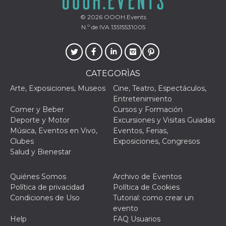
individua
Facebook
© 2026
OOOH.Events
que se ut
ayudar c
N.º de IVA 13515531005
seguridad
actividad
de sesió
sospecho
especial
la detecc
CATEGORÌAS
bots que
acceder a
Arte, Exposiciones, Museos
Cine, Teatro, Espectáculos,
servicio
también 
Entretenimiento
el perfil 
Comer y Beber
Cursos y Formación
comport
asociado
Deporte y Motor
Excursiones y Visitas Guiadas
cookie d
Música, Eventos en Vivo,
Eventos, Ferias,
se elimin
después 
Clubes
Exposiciones, Congresos
días. Est
Salud y Bienestar
también 
través d
gusta y o
botones 
Quiénes Somos
Archivo de Eventos
etiqueta
Política de privacidad
Política de Cookies
Faceboo
colocado
Condiciones de Uso
Tutorial: como crear un
muchos s
evento
web dife
Help
FAQ Usuarios
dpr
.facebook.com
1 semana
permette