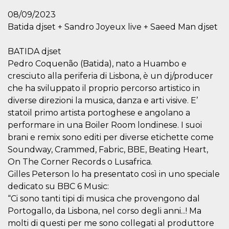
sitio web y
08/09/2023
proporcionar
protección
Batida djset + Sandro Joyeux live + Saeed Man djset
contra visitantes
maliciosos.
wordpress_test_cookie
Sesión
Se utiliza en
BATIDA djset
Automattic
sitios creados
Inc.
Pedro Coquenão (Batida), nato a Huambo e
con Wordpress.
.oooh.events
Comprueba si el
cresciuto alla periferia di Lisbona, è un dj/producer
navegador tiene
habilitadas las
che ha sviluppato il proprio percorso artistico in
cookies
diverse direzioni la musica, danza e arti visive. E’
PHPSESSID
Sesión
Cookie
PHP.net
statoil primo artista portoghese e angolano a
generada por
oooh.events
aplicaciones
performare in una Boiler Room londinese. I suoi
basadas en el
brani e remix sono editi per diverse etichette come
lenguaje PHP.
Este es un
Soundway, Crammed, Fabric, BBE, Beating Heart,
identificador de
propósito
On The Corner Records o Lusafrica.
general que se
utiliza para
Gilles Peterson lo ha presentato così in uno speciale
mantener las
dedicato su BBC 6 Music:
variables de
sesión del
“Ci sono tanti tipi di musica che provengono dal
usuario.
Normalmente es
Portogallo, da Lisbona, nel corso degli anni...! Ma
un número
molti di questi per me sono collegati al produttore
generado al