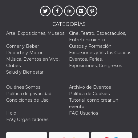
browser
dell'uten
dell'iden
univoco, 
per perso
la pubbli
CATEGORÌAS
gli utenti
Arte, Exposiciones, Museos
Cine, Teatro, Espectáculos,
xs
3 meses
Se usa p
Meta
Entretenimiento
mantene
Platform Inc.
sesión
.facebook.com
Comer y Beber
Cursos y Formación
Deporte y Motor
Excursiones y Visitas Guiadas
__cf_bm
29 minutos
Esta cook
Cloudflare
58 segundos
utiliza p
Música, Eventos en Vivo,
Eventos, Ferias,
Inc.
distingui
.hubspot.com
Clubes
Exposiciones, Congresos
humanos 
Esto es
Salud y Bienestar
benefici
el sitio 
el fin de 
Quiénes Somos
Archivo de Eventos
informes
sobre el 
Política de privacidad
Política de Cookies
sitio web
Condiciones de Uso
Tutorial: como crear un
evento
_cfuvid
.hubspot.com
Sesión
Esta cook
utiliza c
Help
FAQ Usuarios
de segui
FAQ Organizadores
de usuar
sesiones
optimizar
experienc
usuario