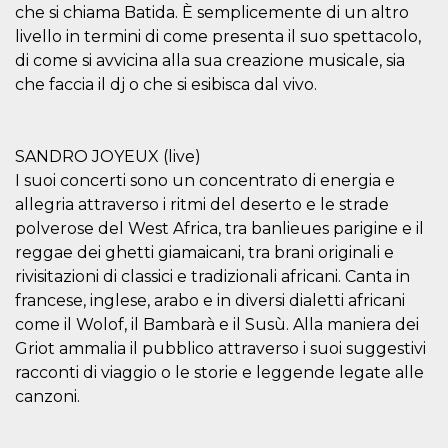
azar, la forma en
che si chiama Batida. È semplicemente di un altro
que se usa
puede ser
livello in termini di come presenta il suo spettacolo,
específico del
sitio, pero un
di come si avvicina alla sua creazione musicale, sia
buen ejemplo es
che faccia il dj o che si esibisca dal vivo.
mantener un
estado de inicio
de sesión para
un usuario entre
páginas.
SANDRO JOYEUX (live)
m
1 año 1 mes
Esta cookie se
Stripe
I suoi concerti sono un concentrato di energia e
utiliza
m.stripe.com
generalmente
allegria attraverso i ritmi del deserto e le strade
para el
rendimiento y la
polverose del West Africa, tra banlieues parigine e il
optimización de
reggae dei ghetti giamaicani, tra brani originali e
los servicios de
procesamiento
rivisitazioni di classici e tradizionali africani. Canta in
de pagos,
facilitando el
francese, inglese, arabo e in diversi dialetti africani
almacenamiento
come il Wolof, il Bambarà e il Susù. Alla maniera dei
de contenidos
en el navegador
Griot ammalia il pubblico attraverso i suoi suggestivi
para hacer que
las páginas se
racconti di viaggio o le storie e leggende legate alle
carguen más
rápido.
canzoni.
CookieScriptConsent
4 semanas 2
El servicio
CookieScript
días
Cookie-
oooh.events