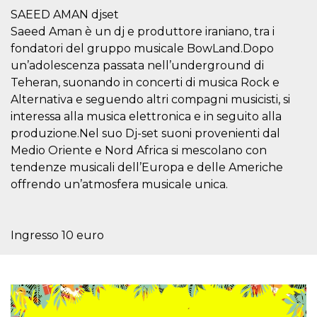
Script.com
utiliza esta
SAEED AMAN djset
cookie para
Saeed Aman è un dj e produttore iraniano, tra i
recordar las
preferencias de
fondatori del gruppo musicale BowLand.Dopo
consentimiento
de cookies de
un’adolescenza passata nell’underground di
los visitantes. Es
Teheran, suonando in concerti di musica Rock e
necesario que el
banner de
Alternativa e seguendo altri compagni musicisti, si
cookies de
Cookie-
interessa alla musica elettronica e in seguito alla
Script.com
funcione
produzione.Nel suo Dj-set suoni provenienti dal
correctamente.
Medio Oriente e Nord Africa si mescolano con
Declaración de almacenamiento
tendenze musicali dell’Europa e delle Americhe
offrendo un’atmosfera musicale unica.
Tipo de
Nombre
Descripción
almacenamiento
fbssls_314278995690155
Almacenamiento
de sesión
Ingresso 10 euro
wpEmojiSettingsSupports
Almacenamiento
de sesión
cn_uc__
Almacenamiento
local