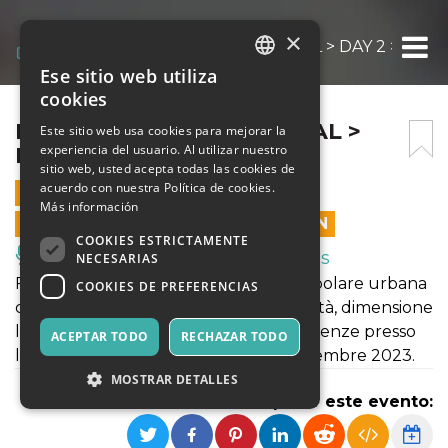
×
FLORENCE FOLKS FESTIVAL > DAY 2 > 08/0
Ese sitio web utiliza
ITALIAN
cookies
ENGLISH
FLORENCE FOLKS FESTIVAL >
Este sitio web usa cookies para mejorar la
experiencia del usuario. Al utilizar nuestro
DAY 2 > 08/09/2023
SPANISH
sitio web, usted acepta todas las cookies de
acuerdo con nuestra Política de cookies.
8 SEPTIEMBRE 2023 - 22:00
Más información
LAS VENTAS EN LÍNEA TERMINARON
COOKIES ESTRICTAMENTE
Música, Eventos en Vivo, Clubes
NECESARIAS
Florence Folks Festval è una festa popolare urbana
COOKIES DE PREFERENCIAS
che unisce tradizioni e contemporaneità, dimensione
locale ed internazionale. Si svolge a Firenze presso
ACEPTAR TODO
RECHAZAR TODO
la Manifattura Tabacchi dal 7 al 9 settembre 2023.
MOSTRAR DETALLES
Compartir este evento: