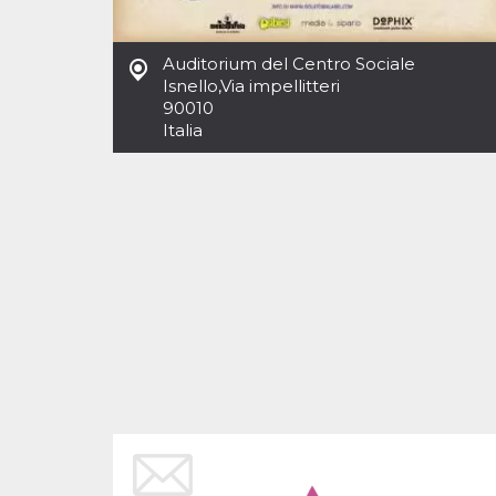
Cookies estrictamente necesarias
Cookies de preferencias
Auditorium del Centro Sociale
Las cookies estrictamente necesarias permiten
Isnello
,
Via impellitteri
la funcionalidad principal del sitio web, como
90010
el inicio de sesión de usuario y la gestión de
cuentas. El sitio web no se puede utilizar
Italia
correctamente sin las cookies estrictamente
necesarias.
Proveedor /
Nombre
Vencimiento
Descripción
Dominio
cf_clearance
1 año
Esta cookie es
Cloudflare,
utilizada por el
Inc.
servicio
.oooh.events
CloudFlare para
identificar el
tráfico web de
confianza y
anular cualquier
restricción de
seguridad
basada en la
dirección IP del
visitante. Es
esencial para
apoyar las
funciones de
seguridad de un