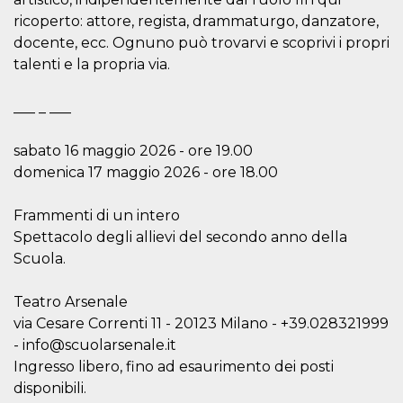
ricoperto: attore, regista, drammaturgo, danzatore,
docente, ecc. Ognuno può trovarvi e scoprivi i propri
talenti e la propria via.
___ _ ___
Proveedor /
Nombre
Vencimiento
Descripc
Dominio
c_user
4 semanas 2
Cookie de
sabato 16 maggio 2026 - ore 19.00
Meta
días
de sesió
Platform Inc.
domenica 17 maggio 2026 - ore 18.00
usuario.
.facebook.com
ser de se
permane
durante 
Frammenti di un intero
Spettacolo degli allievi del secondo anno della
datr
2 años
Esta coo
Meta
identifica
Platform Inc.
Scuola.
navegado
.facebook.com
conecta 
Facebook
Teatro Arsenale
directam
vinculad
via Cesare Correnti 11 - 20123 Milano - +39.028321999
usuario 
Faceboo
- info@scuolarsenale.it
individua
Facebook
Ingresso libero, fino ad esaurimento dei posti
que se ut
disponibili.
ayudar c
seguridad