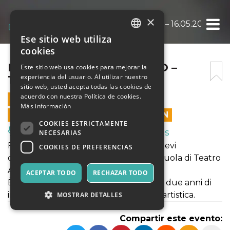
×
FRAMMENTI DI UN INTERO – 16.05.2026 H.1
Ese sitio web utiliza
ITALIAN
cookies
ENGLISH
FRAMMENTI DI UN INTERO –
Este sitio web usa cookies para mejorar la
experiencia del usuario. Al utilizar nuestro
16.05.2026 H.19.00
SPANISH
sitio web, usted acepta todas las cookies de
acuerdo con nuestra Política de cookies.
16 MAYO 2026 - 19:00
Más información
LAS VENTAS EN LÍNEA TERMINARON
COOKIES ESTRICTAMENTE
Música, Eventos en Vivo, Clubes
NECESARIAS
Frammenti creati per la scena dagli allievi
COOKIES DE PREFERENCIAS
diplomandi del secondo anno della Scuola di Teatro
Arsenale.
ACEPTAR TODO
RECHAZAR TODO
È questo il momento del passaggio da due anni di
intenso studio all’avventura della vita artistica.
MOSTRAR DETALLES
Compartir este evento: