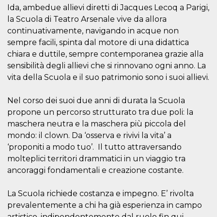
Script.com
Ida, ambedue allievi diretti di Jacques Lecoq a Parigi,
utiliza esta
cookie para
la Scuola di Teatro Arsenale vive da allora
recordar las
preferencias de
continuativamente, navigando in acque non
consentimiento
sempre facili, spinta dal motore di una didattica
de cookies de
los visitantes. Es
chiara e duttile, sempre contemporanea grazie alla
necesario que el
banner de
sensibilità degli allievi che si rinnovano ogni anno. La
cookies de
Cookie-
vita della Scuola e il suo patrimonio sono i suoi allievi.
Script.com
funcione
correctamente.
Nel corso dei suoi due anni di durata la Scuola
propone un percorso strutturato tra due poli: la
Declaración de almacenamiento
maschera neutra e la maschera più piccola del
Tipo de
Nombre
Descripción
mondo: il clown. Da ‘osserva e rivivi la vita’ a
almacenamiento
‘proponiti a modo tuo’. Il tutto attraversando
fbssls_314278995690155
Almacenamiento
molteplici territori drammatici in un viaggio tra
de sesión
ancoraggi fondamentali e creazione costante.
wpEmojiSettingsSupports
Almacenamiento
de sesión
La Scuola richiede costanza e impegno. E’ rivolta
cn_uc__
Almacenamiento
local
prevalentemente a chi ha già esperienza in campo
artistico, indipendentemente dal ruolo fin qui