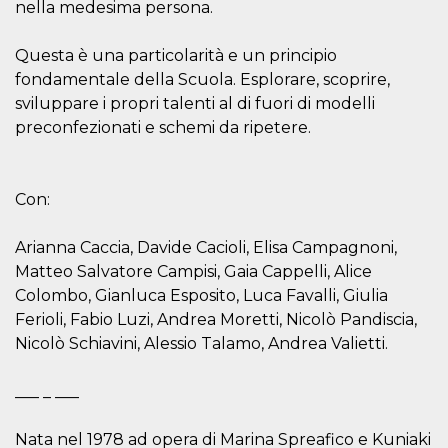
azar, la forma en
nella medesima persona.
que se usa
puede ser
específico del
Questa è una particolarità e un principio
sitio, pero un
buen ejemplo es
fondamentale della Scuola. Esplorare, scoprire,
mantener un
estado de inicio
sviluppare i propri talenti al di fuori di modelli
de sesión para
preconfezionati e schemi da ripetere.
un usuario entre
páginas.
m
1 año 1 mes
Esta cookie se
Stripe
utiliza
m.stripe.com
Con:
generalmente
para el
rendimiento y la
optimización de
Arianna Caccia, Davide Cacioli, Elisa Campagnoni,
los servicios de
procesamiento
Matteo Salvatore Campisi, Gaia Cappelli, Alice
de pagos,
Colombo, Gianluca Esposito, Luca Favalli, Giulia
facilitando el
almacenamiento
Ferioli, Fabio Luzi, Andrea Moretti, Nicolò Pandiscia,
de contenidos
en el navegador
Nicolò Schiavini, Alessio Talamo, Andrea Valietti.
para hacer que
las páginas se
carguen más
___ _ ___
rápido.
CookieScriptConsent
4 semanas 2
El servicio
CookieScript
días
Cookie-
Nata nel 1978 ad opera di Marina Spreafico e Kuniaki
oooh.events