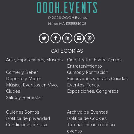
VISITOR_PRIVACY_METADATA
5 meses 4
Esta cook
YouTube
semanas
utiliza p
.youtube.com
almacena
© 2026
OOOH.Events
consenti
N.º de IVA 13515531005
del usuar
opciones
privacid
interacci
sitio. Reg
datos sob
consenti
CATEGORÌAS
del visit
relación
Arte, Exposiciones, Museos
Cine, Teatro, Espectáculos,
diversas 
Entretenimiento
y config
de privac
Comer y Beber
Cursos y Formación
asegura
Deporte y Motor
Excursiones y Visitas Guiadas
sus prefe
sean hon
Música, Eventos en Vivo,
Eventos, Ferias,
futuras s
Clubes
Exposiciones, Congresos
__Secure-ROLLOUT_TOKEN
.youtube.com
5 meses 4
Utilizzat
Salud y Bienestar
semanas
YouTube
gestire
l'implem
Quiénes Somos
Archivo de Eventos
e la
sperimen
Política de privacidad
Política de Cookies
delle fun
Condiciones de Uso
Tutorial: como crear un
Aiuta Go
controlla
evento
nuove