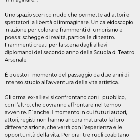
sitio web y
proporcionar
protección
Uno spazio scenico nudo che permette ad attori e
contra visitantes
maliciosos.
spettatori la libertà di immaginare. Un caleidoscopio
in azione per colorare frammenti di umorismo e
wordpress_test_cookie
Sesión
Se utiliza en
Automattic
sitios creados
Inc.
poesia: schegge di realtà, particelle di teatro.
con Wordpress.
.oooh.events
Comprueba si el
Frammenti creati per la scena dagli allievi
navegador tiene
diplomandi del secondo anno della Scuola di Teatro
habilitadas las
cookies
Arsenale.
PHPSESSID
Sesión
Cookie
PHP.net
generada por
oooh.events
È questo il momento del passaggio da due anni di
aplicaciones
basadas en el
intenso studio all’avventura della vita artistica.
lenguaje PHP.
Este es un
identificador de
propósito
Gli ormai ex-allievi si confrontano con il pubblico,
general que se
con l’altro, che dovranno affrontare nel tempo
utiliza para
mantener las
avvenire. E’ anche il momento in cui futuri autori,
variables de
sesión del
attori, registi non hanno ancora maturato la loro
usuario.
differenziazione, che verrà con l’esperienza e le
Normalmente es
un número
opportunità della vita. Per ora i tre ruoli coabitano
generado al