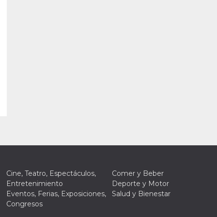
Cine, Teatro, Espectáculos,
Comer y Beber
Entretenimiento
Deporte y Motor
Eventos, Ferias, Exposiciones,
Salud y Bienestar
Congresos