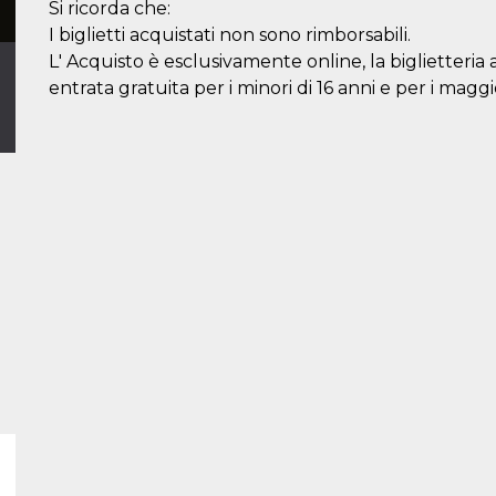
Si ricorda che:
I biglietti acquistati non sono rimborsabili.
L' Acquisto è esclusivamente online, la biglietteria 
entrata gratuita per i minori di 16 anni e per i maggi