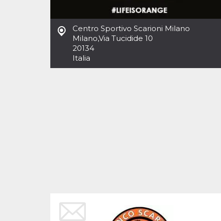
Cookies estrictamente necesarias
Cookies de preferencias
Centro Sportivo Scarioni Milano
Las cookies estrictamente necesarias permiten
Milano
,
Via Tucidide 10
la funcionalidad principal del sitio web, como
20134
el inicio de sesión de usuario y la gestión de
cuentas. El sitio web no se puede utilizar
Italia
correctamente sin las cookies estrictamente
necesarias.
Proveedor /
Nombre
Vencimiento
Descripción
Dominio
cf_clearance
1 año
Esta cookie es
Cloudflare,
utilizada por el
Inc.
servicio
.oooh.events
CloudFlare para
identificar el
tráfico web de
confianza y
anular cualquier
restricción de
seguridad
basada en la
dirección IP del
visitante. Es
esencial para
apoyar las
funciones de
seguridad de un