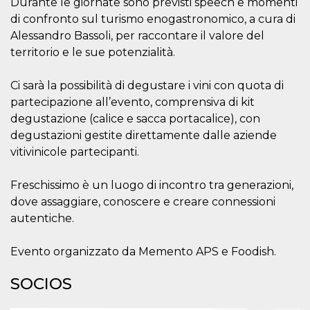
Durante le giornate sono previsti speech e momenti
sitio web y
di confronto sul turismo enogastronomico, a cura di
proporcionar
protección
Alessandro Bassoli, per raccontare il valore del
contra visitantes
maliciosos.
territorio e le sue potenzialità.
wordpress_test_cookie
Sesión
Se utiliza en
Automattic
sitios creados
Inc.
Ci sarà la possibilità di degustare i vini con quota di
con Wordpress.
.oooh.events
Comprueba si el
partecipazione all’evento, comprensiva di kit
navegador tiene
habilitadas las
degustazione (calice e sacca portacalice), con
cookies
degustazioni gestite direttamente dalle aziende
PHPSESSID
Sesión
Cookie
PHP.net
vitivinicole partecipanti.
generada por
oooh.events
aplicaciones
basadas en el
Freschissimo è un luogo di incontro tra generazioni,
lenguaje PHP.
Este es un
dove assaggiare, conoscere e creare connessioni
identificador de
propósito
autentiche.
general que se
utiliza para
mantener las
Evento organizzato da Memento APS e Foodish.
variables de
sesión del
usuario.
SOCIOS
Normalmente es
un número
generado al