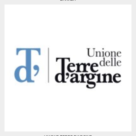
Script.com
utiliza esta
cookie para
recordar las
preferencias de
consentimiento
de cookies de
los visitantes. Es
necesario que el
banner de
cookies de
Cookie-
Script.com
funcione
correctamente.
Declaración de almacenamiento
Tipo de
Nombre
Descripción
almacenamiento
fbssls_314278995690155
Almacenamiento
de sesión
wpEmojiSettingsSupports
Almacenamiento
de sesión
cn_uc__
Almacenamiento
local