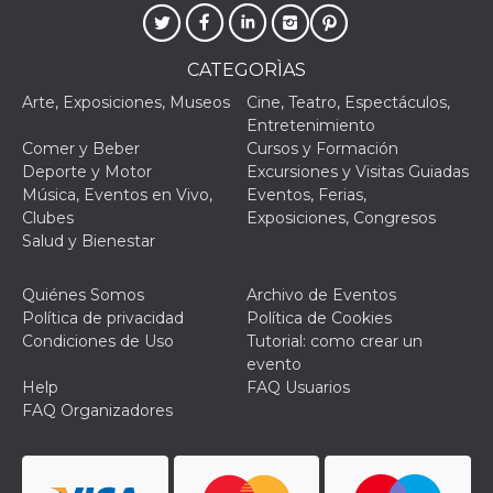
browser
dell'uten
dell'iden
univoco, 
per perso
CATEGORÌAS
la pubbli
gli utenti
Arte, Exposiciones, Museos
Cine, Teatro, Espectáculos,
Entretenimiento
xs
3 meses
Se usa p
Meta
mantene
Comer y Beber
Cursos y Formación
Platform Inc.
sesión
.facebook.com
Deporte y Motor
Excursiones y Visitas Guiadas
Música, Eventos en Vivo,
Eventos, Ferias,
__cf_bm
29 minutos
Esta cook
Cloudflare
58 segundos
utiliza p
Inc.
Clubes
Exposiciones, Congresos
distingui
.hubspot.com
Salud y Bienestar
humanos 
Esto es
benefici
el sitio 
Quiénes Somos
Archivo de Eventos
el fin de 
Política de privacidad
Política de Cookies
informes
sobre el 
Condiciones de Uso
Tutorial: como crear un
sitio web
evento
_cfuvid
.hubspot.com
Sesión
Esta cook
Help
FAQ Usuarios
utiliza c
FAQ Organizadores
de segui
de usuar
sesiones
optimizar
experienc
usuario