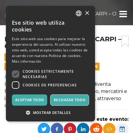
×
FRESCHISSIMO 9 MAGGIO CARPI – COPIA
Ese sitio web utiliza
ITALIAN
cookies
ENGLISH
FRESCHISSIMO 9 MAGGIO CARPI –
Este sitio web usa cookies para mejorar la
experiencia del usuario. Al utilizar nuestro
COPIA
SPANISH
sitio web, usted acepta todas las cookies de
acuerdo con nuestra Política de cookies.
9 MAYO 2026 - 17:00
Más información
LAS VENTAS EN LÍNEA TERMINARON
COOKIES ESTRICTAMENTE
Comida y Bebidas
NECESARIAS
Il 9 e 10 maggio il Foro Boario di Carpi diventa
COOKIES DE PREFERENCIAS
Freschissimo: produttori locali, vino, cibo, mercatini e
incontri per vivere il territorio da vicino, attraverso
ACEPTAR TODO
RECHAZAR TODO
chi lo fa ogni giorno.
MOSTRAR DETALLES
Compartir este evento: