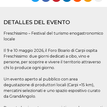
Cookies estrictamente necesarias
Cookies de preferencias
Las cookies estrictamente necesarias permiten
la funcionalidad principal del sitio web, como
DETALLES DEL EVENTO
el inicio de sesión de usuario y la gestión de
cuentas. El sitio web no se puede utilizar
correctamente sin las cookies estrictamente
Freschissimo – Festival del turismo enogastronomico
necesarias.
locale
Proveedor /
Nombre
Vencimiento
Descripción
Dominio
Il 9 e 10 maggio 2026, il Foro Boario di Carpi ospita
cf_clearance
1 año
Esta cookie es
Cloudflare,
Freschissimo: due giorni dedicati a cibo, vino e
utilizada por el
Inc.
servicio
.oooh.events
persone, per scoprire e vivere il territorio attraverso
CloudFlare para
identificar el
chi lo produce ogni giorno.
tráfico web de
confianza y
anular cualquier
Un evento aperto al pubblico con area
restricción de
seguridad
degustazione di produttori locali (Carpi +15 km),
basada en la
dirección IP del
mercatini selezionati e uno spazio espositivo curato
visitante. Es
da GrandAngolo.
esencial para
apoyar las
funciones de
seguridad de un