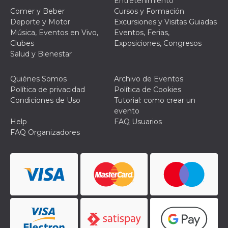
Entretenimiento
Comer y Beber
Cursos y Formación
Deporte y Motor
Excursiones y Visitas Guiadas
Música, Eventos en Vivo,
Eventos, Ferias,
Clubes
Exposiciones, Congresos
Salud y Bienestar
Proveedor /
Nombre
Vencimiento
Descripc
Dominio
Quiénes Somos
Archivo de Eventos
c_user
4 semanas 2
Cookie de
Meta
Política de privacidad
Política de Cookies
días
de sesió
Platform Inc.
usuario.
.facebook.com
Condiciones de Uso
Tutorial: como crear un
ser de se
evento
permane
durante 
Help
FAQ Usuarios
FAQ Organizadores
datr
2 años
Esta coo
Meta
identifica
Platform Inc.
navegado
.facebook.com
conecta 
Facebook
directam
vinculad
usuario 
Faceboo
individua
Facebook
que se ut
ayudar c
seguridad