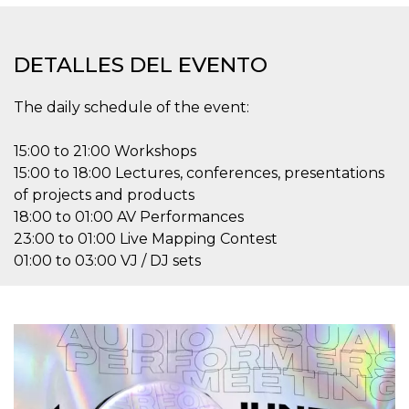
Cookies estrictamente necesarias
Cookies de preferencias
DETALLES DEL EVENTO
Las cookies estrictamente necesarias permiten
la funcionalidad principal del sitio web, como
el inicio de sesión de usuario y la gestión de
The daily schedule of the event:
cuentas. El sitio web no se puede utilizar
correctamente sin las cookies estrictamente
necesarias.
15:00 to 21:00 Workshops
Proveedor /
Nombre
Vencimiento
Descripción
15:00 to 18:00 Lectures, conferences, presentations
Dominio
of projects and products
cf_clearance
1 año
Esta cookie es
Cloudflare,
18:00 to 01:00 AV Performances
utilizada por el
Inc.
servicio
.oooh.events
23:00 to 01:00 Live Mapping Contest
CloudFlare para
identificar el
01:00 to 03:00 VJ / DJ sets
tráfico web de
confianza y
anular cualquier
restricción de
seguridad
basada en la
dirección IP del
visitante. Es
esencial para
apoyar las
funciones de
seguridad de un