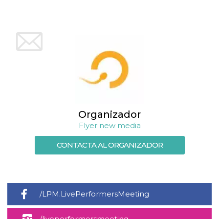
azar, la forma en
que se usa
puede ser
específico del
sitio, pero un
buen ejemplo es
mantener un
estado de inicio
de sesión para
un usuario entre
páginas.
m
1 año 1 mes
Esta cookie se
Stripe
utiliza
m.stripe.com
generalmente
para el
rendimiento y la
Organizador
optimización de
los servicios de
Flyer new media
procesamiento
de pagos,
CONTACTA AL ORGANIZADOR
facilitando el
almacenamiento
de contenidos
en el navegador
para hacer que
las páginas se
carguen más
rápido.
/LPM.LivePerformersMeeting
CookieScriptConsent
4 semanas 2
El servicio
CookieScript
días
Cookie-
oooh.events
/liveperformersmeeting