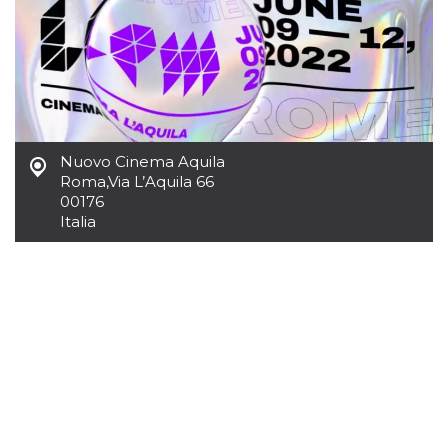
sitio web y
proporcionar
protección
contra visitantes
maliciosos.
wordpress_test_cookie
Sesión
Se utiliza en
Automattic
sitios creados
Inc.
con Wordpress.
.oooh.events
Comprueba si el
navegador tiene
Nuovo Cinema Aquila
habilitadas las
Roma
,
Via L’Aquila 66
cookies
00176
PHPSESSID
Sesión
Cookie
PHP.net
Italia
generada por
oooh.events
aplicaciones
basadas en el
lenguaje PHP.
Este es un
identificador de
propósito
general que se
utiliza para
mantener las
variables de
sesión del
usuario.
Normalmente es
un número
generado al