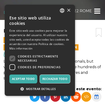
×
FRIDAY | LPM 2022 ROME
Ese sitio web utiliza
ITALIAN
cookies
ENGLISH
FRIDAY | LPM 2022 ROME
Este sitio web usa cookies para mejorar la
experiencia del usuario. Al utilizar nuestro
SPANISH
sitio web, usted acepta todas las cookies de
10 JUNIO 2022 - 15:00
acuerdo con nuestra Política de cookies.
LAS VENTAS EN LÍNEA TERMINARON
Más información
Cine y Medios
COOKIES ESTRICTAMENTE
NECESARIAS
LPM is a meeting for live video professionals, but
visitors are very welcome to attend the hundreds of
COOKIES DE PREFERENCIAS
performances and to learn with lectures and
seminars proposed.
ACEPTAR TODO
RECHAZAR TODO
Compartir este evento:
MOSTRAR DETALLES