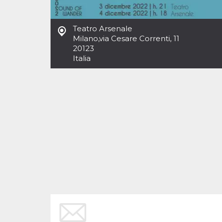
Cookies estrictamente necesarias
Cookies de preferencias
Teatro Arsenale
Las cookies estrictamente necesarias permiten
Milano
,
via Cesare Correnti, 11
la funcionalidad principal del sitio web, como
20123
el inicio de sesión de usuario y la gestión de
cuentas. El sitio web no se puede utilizar
Italia
correctamente sin las cookies estrictamente
necesarias.
Proveedor /
Nombre
Vencimiento
Descripción
Dominio
cf_clearance
1 año
Esta cookie es
Cloudflare,
utilizada por el
Inc.
servicio
.oooh.events
CloudFlare para
identificar el
tráfico web de
confianza y
anular cualquier
restricción de
seguridad
basada en la
dirección IP del
visitante. Es
esencial para
apoyar las
funciones de
seguridad de un