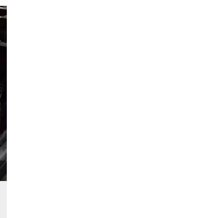
ión
 inicio
n de
 Puede
sión o
nte
30 días
kie
 el
r que se
a
. No está
ente
o al
de
k
l.
 informa
iliza para
on la
 y la