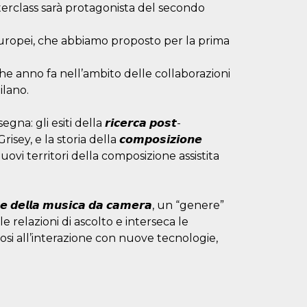
terclass sarà protagonista del secondo
i europei, che abbiamo proposto per la prima
lche anno fa nell’ambito delle collaborazioni
ilano.
li esiti della 𝙧𝙞𝙘𝙚𝙧𝙘𝙖 𝙥𝙤𝙨𝙩-
isey, e la storia della 𝙘𝙤𝙢𝙥𝙤𝙨𝙞𝙯𝙞𝙤𝙣𝙚
i nuovi territori della composizione assistita
𝙣𝙩𝙚 𝙙𝙚𝙡𝙡𝙖 𝙢𝙪𝙨𝙞𝙘𝙖 𝙙𝙖 𝙘𝙖𝙢𝙚𝙧𝙖, un “genere”
e relazioni di ascolto e interseca le
osi all’interazione con nuove tecnologie,