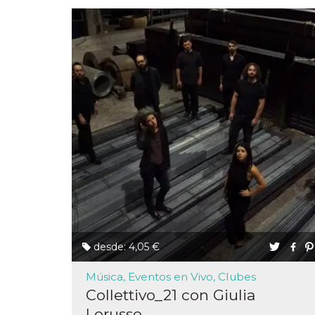
Proveedor /
Nombre
Vencimiento
Descripc
Dominio
c_user
4 semanas 2
Cookie de
Meta
días
de sesió
Platform Inc.
usuario.
.facebook.com
ser de se
permane
durante 
datr
2 años
Esta coo
Meta
identifica
Platform Inc.
navegado
.facebook.com
conecta 
Facebook
directam
vinculad
desde: 4,05 €
usuario 
Faceboo
individua
Música, Eventos en Vivo, Clubes
Facebook
Collettivo_21 con Giulia
que se ut
ayudar c
Lorusso
seguridad