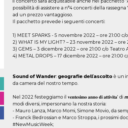
il concerto sarà acquistabile anche nel pacchetto "
possibilità di assistere a n°4 concerti della rasseg
ad un prezzo vantaggioso.
Il pacchetto prevede i seguenti concerti:
1) MEET SPARKS - 5 novembre 2022 – ore 21:00 c/o
2) WHAT IS MY LIGHT? – 23 novembre 2022 – ore 2
3) GEMS – 3 dicembre 2022 – ore 21:00 c/o Teatro 
4) METAL DROPS – 17 dicembre 2022 – ore 21:00 c/
𝗦𝗼𝘂𝗻𝗱 𝗼𝗳 𝗪𝗮𝗻𝗱𝗲𝗿: 𝗴𝗲𝗼𝗴𝗿𝗮𝗳𝗶𝗲 𝗱𝗲𝗹𝗹’𝗮𝘀𝗰𝗼
da camera del nostro tempo.
Nel 2022 festeggiamo il 𝐯𝐞𝐧𝐭𝐞𝐬𝐢𝐦𝐨 𝐚𝐧𝐧𝐨 𝐝𝐢 𝐚𝐭𝐭𝐢𝐯𝐢𝐭𝐚
modi diversi, impersonano la nostra storia:
- Mauro Lanza, Marco Momi, Simone Movio, da sempr
- Franck Bedrossian e Marco Stroppa, i prossimi docenti del 
#NewMusicWeek;