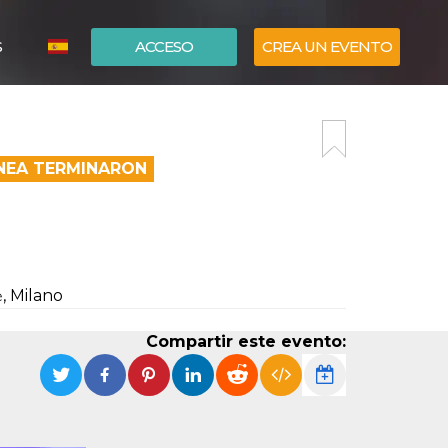
S
ACCESO
CREA UN EVENTO
ITALIANO
ENGLISH
ÍNEA TERMINARON
𝚊𝚕𝚎, Milano
Compartir este evento: