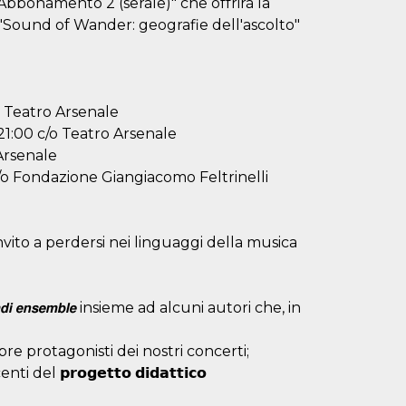
Abbonamento 2 (serale)" che offrirà la
na "Sound of Wander: geografie dell'ascolto"
 Teatro Arsenale
1:00 c/o Teatro Arsenale
Arsenale
o Fondazione Giangiacomo Feltrinelli
𝘁𝗼 è un invito a perdersi nei linguaggi della musica
' di 𝙢𝙙𝙞 𝙚𝙣𝙨𝙚𝙢𝙗𝙡𝙚 insieme ad alcuni autori che, in
e protagonisti dei nostri concerti;
𝗽𝗿𝗼𝗴𝗲𝘁𝘁𝗼 𝗱𝗶𝗱𝗮𝘁𝘁𝗶𝗰𝗼