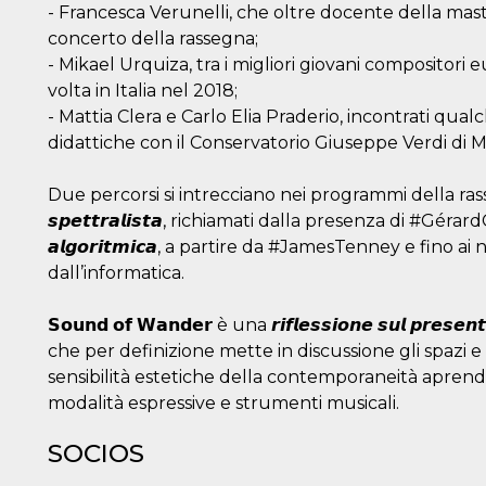
- Francesca Verunelli, che oltre docente della mas
concerto della rassegna;
- Mikael Urquiza, tra i migliori giovani compositor
volta in Italia nel 2018;
- Mattia Clera e Carlo Elia Praderio, incontrati qua
didattiche con il Conservatorio Giuseppe Verdi di M
Due percorsi si intrecciano nei programmi della rassegna: g
𝙨𝙥𝙚𝙩𝙩𝙧𝙖𝙡𝙞𝙨𝙩𝙖, richiamati dalla presenza di #GérardGr
𝙖𝙡𝙜𝙤𝙧𝙞𝙩𝙢𝙞𝙘𝙖, a partire da #JamesTenney e fino a
dall’informatica.
𝗦𝗼𝘂𝗻𝗱 𝗼𝗳 𝗪𝗮𝗻𝗱𝗲𝗿 è una 𝙧𝙞𝙛𝙡𝙚𝙨𝙨𝙞𝙤𝙣𝙚 𝙨𝙪𝙡 𝙥𝙧𝙚𝙨𝙚
che per definizione mette in discussione gli spazi e l
sensibilità estetiche della contemporaneità aprend
modalità espressive e strumenti musicali.
SOCIOS