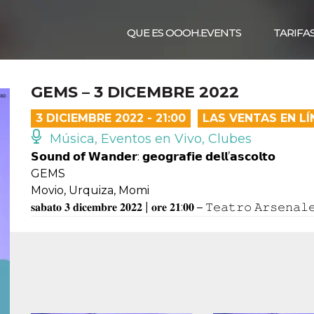
QUE ES OOOH.EVENTS
TARIFA
GEMS – 3 DICEMBRE 2022
3 DICIEMBRE 2022 - 21:00
LAS VENTAS EN L
Música, Eventos en Vivo, Clubes
𝗦𝗼𝘂𝗻𝗱 𝗼𝗳 𝗪𝗮𝗻𝗱𝗲𝗿: 𝗴𝗲𝗼𝗴𝗿𝗮𝗳𝗶𝗲 𝗱𝗲𝗹𝗹’𝗮𝘀𝗰𝗼𝗹𝘁𝗼
GEMS
Movio, Urquiza, Momi
𝐬𝐚𝐛𝐚𝐭𝐨 𝟑 𝐝𝐢𝐜𝐞𝐦𝐛𝐫𝐞 𝟐𝟎𝟐𝟐 | 𝐨𝐫𝐞 𝟐𝟏:𝟎𝟎 – 𝚃𝚎𝚊𝚝𝚛𝚘 𝙰𝚛𝚜𝚎𝚗