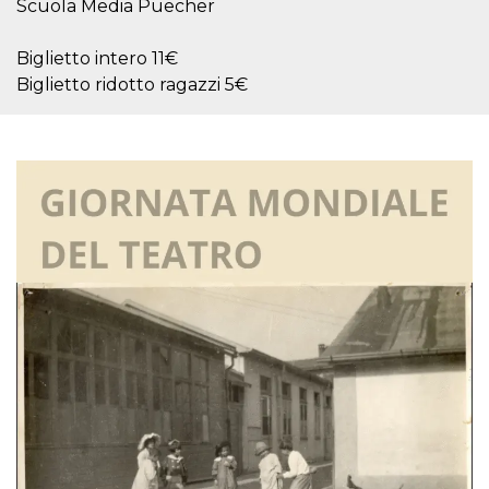
Scuola Media Puecher
sitio web y
proporcionar
protección
Biglietto intero 11€
contra visitantes
maliciosos.
Biglietto ridotto ragazzi 5€
wordpress_test_cookie
Sesión
Se utiliza en
Automattic
sitios creados
Inc.
con Wordpress.
.oooh.events
Comprueba si el
navegador tiene
habilitadas las
cookies
PHPSESSID
Sesión
Cookie
PHP.net
generada por
oooh.events
aplicaciones
basadas en el
lenguaje PHP.
Este es un
identificador de
propósito
general que se
utiliza para
mantener las
variables de
sesión del
usuario.
Normalmente es
un número
generado al