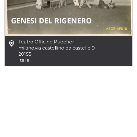
azar, la forma en
que se usa
puede ser
específico del
sitio, pero un
buen ejemplo es
mantener un
estado de inicio
de sesión para
un usuario entre
Teatro Officine Puecher
páginas.
milano
,
via castellino da castello 9
m
1 año 1 mes
Esta cookie se
Stripe
20155
utiliza
m.stripe.com
Italia
generalmente
para el
rendimiento y la
optimización de
los servicios de
procesamiento
de pagos,
facilitando el
almacenamiento
de contenidos
en el navegador
para hacer que
las páginas se
carguen más
rápido.
CookieScriptConsent
4 semanas 2
El servicio
CookieScript
días
Cookie-
oooh.events