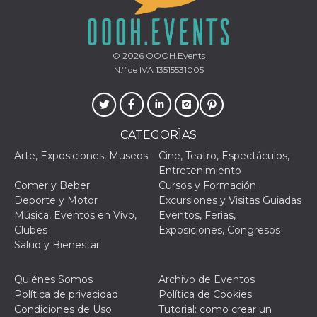
© 2026
OOOH.Events
N.º de IVA 13515531005
Proveedor /
Nombre
Vencimiento
Descripc
Dominio
c_user
4 semanas 2
Cookie de
Meta
días
de sesió
Platform Inc.
CATEGORÌAS
usuario.
.facebook.com
ser de se
Arte, Exposiciones, Museos
Cine, Teatro, Espectáculos,
permane
durante 
Entretenimiento
Comer y Beber
Cursos y Formación
datr
2 años
Esta coo
Meta
identifica
Platform Inc.
Deporte y Motor
Excursiones y Visitas Guiadas
navegado
.facebook.com
Música, Eventos en Vivo,
Eventos, Ferias,
conecta 
Facebook
Clubes
Exposiciones, Congresos
directam
Salud y Bienestar
vinculad
usuario 
Faceboo
individua
Quiénes Somos
Archivo de Eventos
Facebook
Política de privacidad
Política de Cookies
que se ut
ayudar c
Condiciones de Uso
Tutorial: como crear un
seguridad