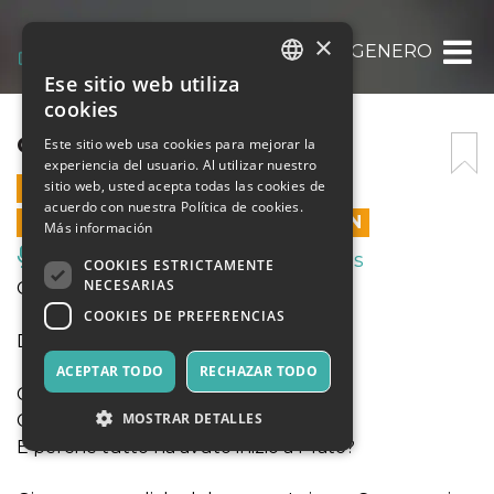
×
GENESI DEL RIGENERO
Ese sitio web utiliza
ITALIAN
cookies
ENGLISH
GENESI DEL RIGENERO
Este sitio web usa cookies para mejorar la
experiencia del usuario. Al utilizar nuestro
SPANISH
sitio web, usted acepta todas las cookies de
26 MARZO 2024 - 21:00
acuerdo con nuestra Política de cookies.
LAS VENTAS EN LÍNEA TERMINARON
Más información
Música, Eventos en Vivo, Clubes
COOKIES ESTRICTAMENTE
NECESARIAS
GENSEI DEL RIGENERO
COOKIES DE PREFERENCIAS
Di e con BEPPE ALLOCCA
ACEPTAR TODO
RECHAZAR TODO
Chi sono i cenciaioli?
MOSTRAR DETALLES
Cosa vuol dire riciclare scarti tessili?
E perché tutto ha avuto inizio a Prato?