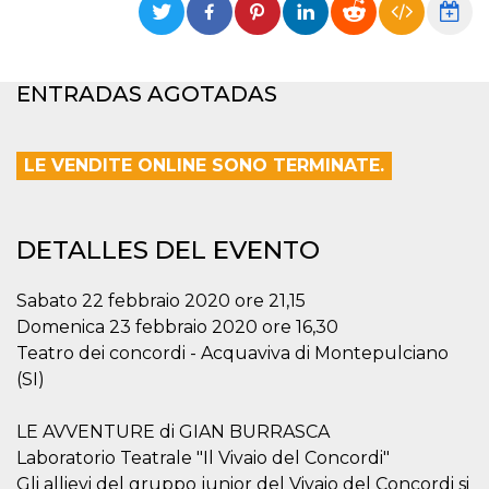
Cookies estrictamente necesarias
Cookies de preferencias
Las cookies estrictamente necesarias permiten
ENTRADAS AGOTADAS
la funcionalidad principal del sitio web, como
el inicio de sesión de usuario y la gestión de
cuentas. El sitio web no se puede utilizar
correctamente sin las cookies estrictamente
necesarias.
LE VENDITE ONLINE SONO TERMINATE.
Proveedor /
Nombre
Vencimiento
Descripción
Dominio
DETALLES DEL EVENTO
cf_clearance
1 año
Esta cookie es
Cloudflare,
utilizada por el
Inc.
servicio
.oooh.events
CloudFlare para
Sabato 22 febbraio 2020 ore 21,15
identificar el
tráfico web de
Domenica 23 febbraio 2020 ore 16,30
confianza y
anular cualquier
Teatro dei concordi - Acquaviva di Montepulciano
restricción de
(SI)
seguridad
basada en la
dirección IP del
visitante. Es
LE AVVENTURE di GIAN BURRASCA
esencial para
Laboratorio Teatrale "Il Vivaio del Concordi"
apoyar las
funciones de
Gli allievi del gruppo junior del Vivaio del Concordi si
seguridad de un