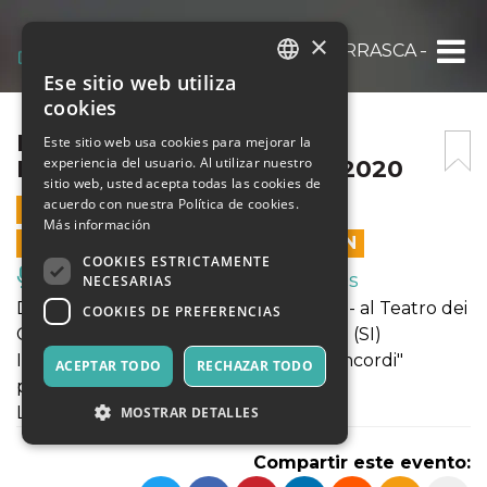
×
LE AVVENTURE DI GIAN BURRASCA – DOM. 
Ese sitio web utiliza
ITALIAN
cookies
ENGLISH
LE AVVENTURE DI GIAN
Este sitio web usa cookies para mejorar la
experiencia del usuario. Al utilizar nuestro
BURRASCA – DOM. 23/02/2020
SPANISH
sitio web, usted acepta todas las cookies de
acuerdo con nuestra Política de cookies.
23 FEBRERO 2020 - 16:30
Más información
LAS VENTAS EN LÍNEA TERMINARON
COOKIES ESTRICTAMENTE
Música, Eventos en Vivo, Clubes
NECESARIAS
Domenica 23 Febbraio 2020, ore 16,30 - al Teatro dei
COOKIES DE PREFERENCIAS
Concordi, Acquaviva di Montepulciano (SI)
Il Laboratorio Teatrale "Il Vivaio del Concordi"
ACEPTAR TODO
RECHAZAR TODO
presenta:
LE AVVENTURE DI GIAN BURRASCA
MOSTRAR DETALLES
Compartir este evento: