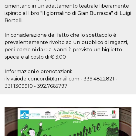
sitio web y
cimentano in un adattamento teatrale liberamente
proporcionar
protección
ispirato al libro "Il giornalino di Gian Burrasca" di Luigi
contra visitantes
Bertelli.
maliciosos.
wordpress_test_cookie
Sesión
Se utiliza en
Automattic
sitios creados
In considerazione del fatto che lo spettacolo è
Inc.
con Wordpress.
.oooh.events
prevalentemente rivolto ad un pubblico di ragazzi,
Comprueba si el
navegador tiene
per i bambini da 0 a 3 anni è previsto un biglietto
habilitadas las
cookies
speciale al costo di € 3,00
PHPSESSID
Sesión
Cookie
PHP.net
generada por
oooh.events
Informazioni e prenotazioni:
aplicaciones
basadas en el
ilvivaiodelconcordi@gmail.com - 339.4822821 -
lenguaje PHP.
Este es un
331.1309910 - 392.7665797
identificador de
propósito
general que se
utiliza para
mantener las
variables de
sesión del
usuario.
Normalmente es
un número
generado al