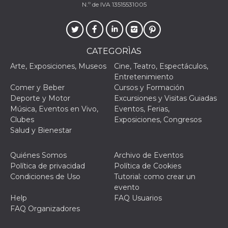
N.º de IVA 13515531005
actividad
de sesió
sospecho
especial
la detecc
bots que
acceder a
CATEGORÌAS
servicio
también 
Arte, Exposiciones, Museos
Cine, Teatro, Espectáculos,
el perfil 
Entretenimiento
comport
asociado
Comer y Beber
Cursos y Formación
cookie d
Deporte y Motor
Excursiones y Visitas Guiadas
se elimin
después 
Música, Eventos en Vivo,
Eventos, Ferias,
días. Est
Clubes
Exposiciones, Congresos
también 
través d
Salud y Bienestar
gusta y o
botones 
etiqueta
Quiénes Somos
Archivo de Eventos
Faceboo
colocado
Política de privacidad
Política de Cookies
muchos s
Condiciones de Uso
Tutorial: como crear un
web dife
evento
dpr
.facebook.com
1 semana
permette
Help
FAQ Usuarios
controlla
funzione
FAQ Organizadores
su Faceb
pulsante
piace”, r