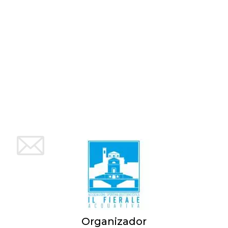
Script.com
utiliza esta
cookie para
recordar las
preferencias de
consentimiento
de cookies de
los visitantes. Es
necesario que el
banner de
cookies de
Cookie-
Script.com
funcione
correctamente.
Declaración de almacenamiento
Tipo de
Nombre
Descripción
almacenamiento
fbssls_314278995690155
Almacenamiento
de sesión
wpEmojiSettingsSupports
Almacenamiento
de sesión
cn_uc__
Almacenamiento
local
Organizador