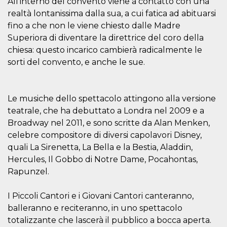
All’interno del convento viene a contatto con una
Script.com
utiliza esta
realtà lontanissima dalla sua, a cui fatica ad abituarsi
cookie para
recordar las
fino a che non le viene chiesto dalle Madre
preferencias de
consentimiento
Superiora di diventare la direttrice del coro della
de cookies de
chiesa: questo incarico cambierà radicalmente le
los visitantes. Es
necesario que el
sorti del convento, e anche le sue.
banner de
cookies de
Cookie-
Script.com
funcione
Le musiche dello spettacolo attingono alla versione
correctamente.
teatrale, che ha debuttato a Londra nel 2009 e a
Declaración de almacenamiento
Broadway nel 2011, e sono scritte da Alan Menken,
celebre compositore di diversi capolavori Disney,
Tipo de
Nombre
Descripción
almacenamiento
quali La Sirenetta, La Bella e la Bestia, Aladdin,
fbssls_314278995690155
Almacenamiento
Hercules, Il Gobbo di Notre Dame, Pocahontas,
de sesión
Rapunzel.
wpEmojiSettingsSupports
Almacenamiento
de sesión
I Piccoli Cantori e i Giovani Cantori canteranno,
cn_uc__
Almacenamiento
balleranno e reciteranno, in uno spettacolo
local
totalizzante che lascerà il pubblico a bocca aperta.