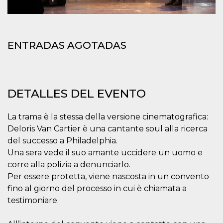
azar, la forma en
que se usa
puede ser
específico del
sitio, pero un
buen ejemplo es
mantener un
ENTRADAS AGOTADAS
estado de inicio
de sesión para
un usuario entre
páginas.
m
1 año 1 mes
Esta cookie se
Stripe
DETALLES DEL EVENTO
utiliza
m.stripe.com
generalmente
para el
rendimiento y la
La trama è la stessa della versione cinematografica:
optimización de
los servicios de
Deloris Van Cartier è una cantante soul alla ricerca
procesamiento
del successo a Philadelphia.
de pagos,
facilitando el
Una sera vede il suo amante uccidere un uomo e
almacenamiento
de contenidos
corre alla polizia a denunciarlo.
en el navegador
para hacer que
Per essere protetta, viene nascosta in un convento
las páginas se
fino al giorno del processo in cui è chiamata a
carguen más
rápido.
testimoniare.
CookieScriptConsent
4 semanas 2
El servicio
CookieScript
días
Cookie-
oooh.events