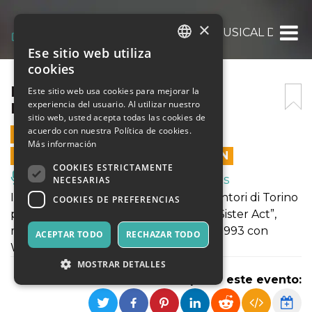
×
HABEMUS CHORUM – UN MUSICAL DIVINO
Ese sitio web utiliza
ITALIAN
cookies
ENGLISH
HABEMUS CHORUM – UN
Este sitio web usa cookies para mejorar la
experiencia del usuario. Al utilizar nuestro
MUSICAL DIVINO
SPANISH
sitio web, usted acepta todas las cookies de
acuerdo con nuestra Política de cookies.
24 ABRIL 2026 - 21:00
Más información
LAS VENTAS EN LÍNEA TERMINARON
COOKIES ESTRICTAMENTE
Música, Eventos en Vivo, Clubes
NECESARIAS
I Piccoli Cantori di Torino e i Giovani Cantori di Torino
COOKIES DE PREFERENCIAS
portano in scena un adattamento di “Sister Act”,
musical portato alla fama dal film del 1993 con
ACEPTAR TODO
RECHAZAR TODO
Whoopi Goldberg.
MOSTRAR DETALLES
Compartir este evento: