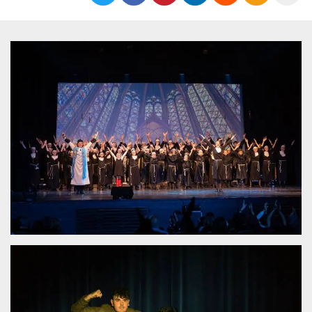
Cookies estrictamente necesarias
Cookies de preferencias
Las cookies estrictamente necesarias permiten
la funcionalidad principal del sitio web, como
el inicio de sesión de usuario y la gestión de
cuentas. El sitio web no se puede utilizar
correctamente sin las cookies estrictamente
necesarias.
Proveedor /
Nombre
Vencimiento
Descripción
Dominio
cf_clearance
1 año
Esta cookie es
Cloudflare,
utilizada por el
Inc.
servicio
.oooh.events
CloudFlare para
identificar el
tráfico web de
confianza y
anular cualquier
restricción de
seguridad
basada en la
dirección IP del
visitante. Es
esencial para
apoyar las
funciones de
seguridad de un