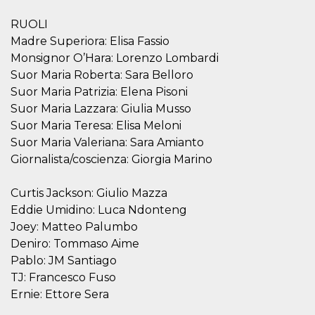
RUOLI
Madre Superiora: Elisa Fassio
Monsignor O’Hara: Lorenzo Lombardi
Suor Maria Roberta: Sara Belloro
Proveedor /
Nombre
Vencimiento
Descripc
Suor Maria Patrizia: Elena Pisoni
Dominio
Suor Maria Lazzara: Giulia Musso
c_user
4 semanas 2
Cookie de
Meta
Suor Maria Teresa: Elisa Meloni
días
de sesió
Platform Inc.
usuario.
.facebook.com
Suor Maria Valeriana: Sara Amianto
ser de se
permane
Giornalista/coscienza: Giorgia Marino
durante 
datr
2 años
Esta coo
Meta
Curtis Jackson: Giulio Mazza
identifica
Platform Inc.
navegado
.facebook.com
Eddie Umidino: Luca Ndonteng
conecta 
Facebook
Joey: Matteo Palumbo
directam
Deniro: Tommaso Aime
vinculad
usuario 
Pablo: JM Santiago
Faceboo
individua
TJ: Francesco Fuso
Facebook
Ernie: Ettore Sera
que se ut
ayudar c
seguridad