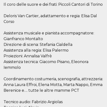
actividad
Il coro delle suore e dei frati: Piccoli Cantori di Torino
de sesió
sospecho
especial
Deloris Van Cartier, adattamento e regia: Elisa Dal
la detecc
bots que
Corso
acceder a
servicio
también 
Assistenza musicale e pianista accompagnatore:
el perfil 
comport
Gianfranco Montalto
asociado
cookie d
Direzione di scena: Stefania Cialdella
se elimin
después 
Assistenza alla regia: Elisa Palermo
días. Est
Proiezioni: Annalisa Valfrè
también 
través d
Assistenza tecnica: Giacomo Pisano, Eleonora
gusta y o
botones 
Iemmolo
etiqueta
Faceboo
colocado
Coordinamento costumeria, scenografia, attrezzeria:
muchos s
web dife
Anna Laura Effroi, Elena Motta, Marta Nappo, Emma
dpr
.facebook.com
1 semana
permette
Berenice e…. tutte le altre mamme PCT
controlla
funzione
su Faceb
Tecnico audio: Fabrizio Argiolas
pulsante
piace”, r