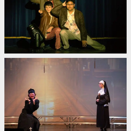
sitio web y
proporcionar
protección
contra visitantes
maliciosos.
wordpress_test_cookie
Sesión
Se utiliza en
Automattic
sitios creados
Inc.
con Wordpress.
.oooh.events
Comprueba si el
navegador tiene
habilitadas las
cookies
PHPSESSID
Sesión
Cookie
PHP.net
generada por
oooh.events
aplicaciones
basadas en el
lenguaje PHP.
Este es un
identificador de
propósito
general que se
utiliza para
mantener las
variables de
sesión del
usuario.
Normalmente es
un número
generado al