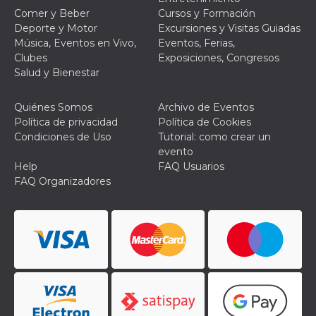
funzional
Comer y Beber
Cursos y Formación
modifich
Deporte y Motor
Excursiones y Visitas Guiadas
dell'inter
vengono
Música, Eventos en Vivo,
Eventos, Ferias,
agli uten
Clubes
Exposiciones, Congresos
nell'ambi
e
Salud y Bienestar
implemen
graduali,
garante
Quiénes Somos
Archivo de Eventos
un'esper
coerente
Política de privacidad
Política de Cookies
determin
Condiciones de Uso
Tutorial: como crear un
utente d
esperime
evento
Help
FAQ Usuarios
FAQ Organizadores