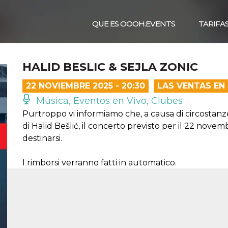
QUE ES OOOH.EVENTS
TARIFA
HALID BESLIC & SEJLA ZONIC
22 NOVIEMBRE 2025 - 20:30
LAS VENTAS EN
Música, Eventos en Vivo, Clubes
Purtroppo vi informiamo che, a causa di circostanze
di Halid Bešlić, il concerto previsto per il 22 novem
destinarsi.
I rimborsi verranno fatti in automatico.