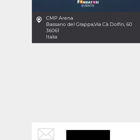
Cookies estrictamente necesarias
Cookies de preferencias
CMP Arena
Las cookies estrictamente necesarias permiten
Bassano del Grappa
,
Via Cà Dolfin, 60
la funcionalidad principal del sitio web, como
36061
el inicio de sesión de usuario y la gestión de
cuentas. El sitio web no se puede utilizar
Italia
correctamente sin las cookies estrictamente
necesarias.
Proveedor /
Nombre
Vencimiento
Descripción
Dominio
cf_clearance
1 año
Esta cookie es
Cloudflare,
utilizada por el
Inc.
servicio
.oooh.events
CloudFlare para
identificar el
tráfico web de
confianza y
anular cualquier
restricción de
seguridad
basada en la
dirección IP del
visitante. Es
esencial para
apoyar las
funciones de
seguridad de un