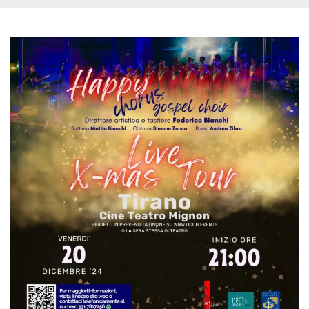
Script.com
utiliza esta
cookie para
recordar las
preferencias de
consentimiento
de cookies de
los visitantes. Es
necesario que el
banner de
cookies de
Cookie-
Script.com
funcione
correctamente.
Declaración de almacenamiento
Tipo de
Nombre
Descripción
almacenamiento
fbssls_314278995690155
Almacenamiento
de sesión
wpEmojiSettingsSupports
Almacenamiento
de sesión
cn_uc__
Almacenamiento
local