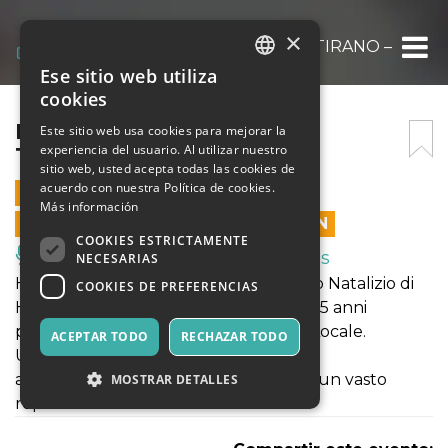
×
HAPPY LIVE XMAS TOUR – TIRANO –
Ese sitio web utiliza
ITALIAN
cookies
ENGLISH
HAPPY LIVE XMAS TOUR –
Este sitio web usa cookies para mejorar la
experiencia del usuario. Al utilizar nuestro
TIRANO –
SPANISH
sitio web, usted acepta todas las cookies de
acuerdo con nuestra Política de cookies.
20 DICIEMBRE 2024 - 21:00
Más información
LAS VENTAS EN LÍNEA TERMINARON
COOKIES ESTRICTAMENTE
Música, Eventos en Vivo, Clubes
NECESARIAS
HappyLiveChristmasTour lo spettacolo Natalizio di
COOKIES DE PREFERENCIAS
Happy Chorus Gospel Choir, da oltre 25 anni
protagonista nel panorama musicale Locale.
ACEPTAR TODO
RECHAZAR TODO
Una live Band d'eccezione è pronta ad
accompagnare il coro che presenterà un vasto
MOSTRAR DETALLES
repertorio dal classico al moderno