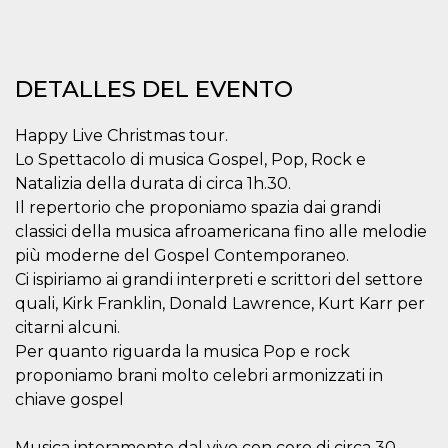
sitio web y
proporcionar
protección
contra visitantes
maliciosos.
DETALLES DEL EVENTO
wordpress_test_cookie
Sesión
Se utiliza en
Automattic
sitios creados
Inc.
con Wordpress.
.oooh.events
Happy Live Christmas tour.
Comprueba si el
navegador tiene
Lo Spettacolo di musica Gospel, Pop, Rock e
habilitadas las
Natalizia della durata di circa 1h.30.
cookies
Il repertorio che proponiamo spazia dai grandi
PHPSESSID
Sesión
Cookie
PHP.net
generada por
oooh.events
classici della musica afroamericana fino alle melodie
aplicaciones
basadas en el
più moderne del Gospel Contemporaneo.
lenguaje PHP.
Ci ispiriamo ai grandi interpreti e scrittori del settore
Este es un
identificador de
quali, Kirk Franklin, Donald Lawrence, Kurt Karr per
propósito
general que se
citarni alcuni.
utiliza para
Per quanto riguarda la musica Pop e rock
mantener las
variables de
proponiamo brani molto celebri armonizzati in
sesión del
usuario.
chiave gospel
Normalmente es
un número
generado al
Musica interamente dal vivo con coro di circa 30