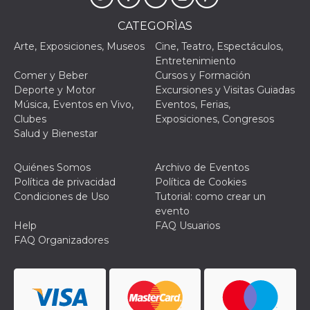
le impos
della lin
CATEGORÌAS
permetto
condivide
Arte, Exposiciones, Museos
Cine, Teatro, Espectáculos,
pagina.
Entretenimiento
fr
3 meses
Contiene
Meta
Comer y Beber
Cursos y Formación
combina
Platform Inc.
identific
.facebook.com
Deporte y Motor
Excursiones y Visitas Guiadas
única de
Música, Eventos en Vivo,
Eventos, Ferias,
navegado
utiliza p
Clubes
Exposiciones, Congresos
publicid
Salud y Bienestar
dirigida.
oo
5 años
Cookie d
Meta
exclusió
Platform Inc.
Quiénes Somos
Archivo de Eventos
anuncios
.facebook.com
Política de privacidad
Política de Cookies
Condiciones de Uso
Tutorial: como crear un
sb
2 años
Identific
Meta
navegad
Platform Inc.
evento
Faceboo
.facebook.com
Help
FAQ Usuarios
autentica
marketin
FAQ Organizadores
cookies 
función
específic
Faceboo
usida
.facebook.com
Sesión
raccoglie
informaz