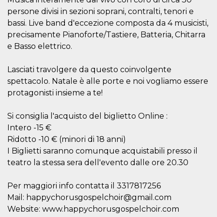
azar, la forma en
que se usa
persone divisi in sezioni soprani, contralti, tenori e
puede ser
específico del
bassi. Live band d'eccezione composta da 4 musicisti,
sitio, pero un
precisamente Pianoforte/Tastiere, Batteria, Chitarra
buen ejemplo es
mantener un
e Basso elettrico.
estado de inicio
de sesión para
un usuario entre
páginas.
Lasciati travolgere da questo coinvolgente
spettacolo. Natale è alle porte e noi vogliamo essere
m
1 año 1 mes
Esta cookie se
Stripe
utiliza
m.stripe.com
protagonisti insieme a te!
generalmente
para el
rendimiento y la
Si consiglia l'acquisto del biglietto Online :
optimización de
los servicios de
Intero -15 €
procesamiento
de pagos,
Ridotto -10 € (minori di 18 anni)
facilitando el
I Biglietti saranno comunque acquistabili presso il
almacenamiento
de contenidos
teatro la stessa sera dell'evento dalle ore 20.30
en el navegador
para hacer que
las páginas se
carguen más
Per maggiori info contatta il 3317817256
rápido.
Mail: happychorusgospelchoir@gmail.com
CookieScriptConsent
4 semanas 2
El servicio
CookieScript
Website: www.happychorusgospelchoir.com
días
Cookie-
oooh.events