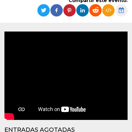
Compartir este evento:
Cookies estrictamente necesarias
Cookies de preferencias
Las cookies estrictamente necesarias permiten
la funcionalidad principal del sitio web, como
el inicio de sesión de usuario y la gestión de
cuentas. El sitio web no se puede utilizar
correctamente sin las cookies estrictamente
necesarias.
Proveedor /
Nombre
Vencimiento
Descripción
Dominio
cf_clearance
1 año
Esta cookie es
Cloudflare,
utilizada por el
Inc.
servicio
.oooh.events
CloudFlare para
identificar el
tráfico web de
confianza y
anular cualquier
restricción de
seguridad
basada en la
dirección IP del
visitante. Es
esencial para
apoyar las
funciones de
ENTRADAS AGOTADAS
seguridad de un