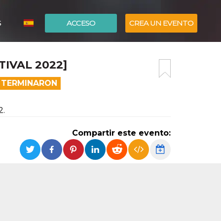
S
ACCESO
CREA UN EVENTO
ITALIANO
IVAL 2022]
ENGLISH
A TERMINARON
2.
Compartir este evento: