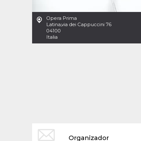
Cookies estrictamente necesarias
Cookies de preferencias
Opera Prima
Las cookies estrictamente necesarias permiten
Latina
,
via dei Cappuccini 76
la funcionalidad principal del sitio web, como
04100
el inicio de sesión de usuario y la gestión de
cuentas. El sitio web no se puede utilizar
Italia
correctamente sin las cookies estrictamente
necesarias.
Proveedor /
Nombre
Vencimiento
Descripción
Dominio
cf_clearance
1 año
Esta cookie es
Cloudflare,
utilizada por el
Inc.
servicio
.oooh.events
CloudFlare para
identificar el
tráfico web de
confianza y
anular cualquier
restricción de
seguridad
basada en la
dirección IP del
visitante. Es
esencial para
apoyar las
funciones de
Organizador
seguridad de un