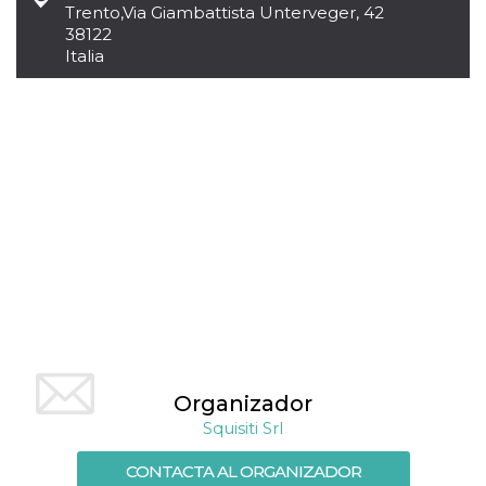
azar, la forma en
Trento
,
Via Giambattista Unterveger, 42
que se usa
puede ser
38122
específico del
Italia
sitio, pero un
buen ejemplo es
mantener un
estado de inicio
de sesión para
un usuario entre
páginas.
m
1 año 1 mes
Esta cookie se
Stripe
utiliza
m.stripe.com
generalmente
para el
rendimiento y la
optimización de
los servicios de
procesamiento
de pagos,
facilitando el
almacenamiento
de contenidos
en el navegador
para hacer que
las páginas se
Organizador
carguen más
Squisiti Srl
rápido.
CookieScriptConsent
4 semanas 2
El servicio
CookieScript
CONTACTA AL ORGANIZADOR
días
Cookie-
oooh.events