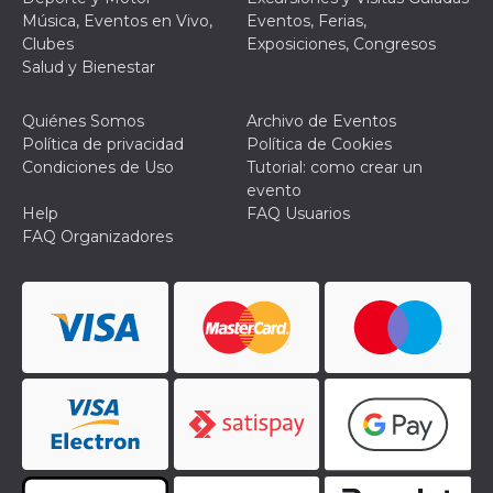
Música, Eventos en Vivo,
Eventos, Ferias,
Clubes
Exposiciones, Congresos
Salud y Bienestar
Quiénes Somos
Archivo de Eventos
Proveedor /
Nombre
Vencimiento
Descripc
Política de privacidad
Política de Cookies
Dominio
Condiciones de Uso
Tutorial: como crear un
c_user
4 semanas 2
Cookie de
Meta
evento
días
de sesió
Platform Inc.
usuario.
Help
FAQ Usuarios
.facebook.com
ser de se
FAQ Organizadores
permane
durante 
datr
2 años
Esta coo
Meta
identifica
Platform Inc.
navegado
.facebook.com
conecta 
Facebook
directam
vinculad
usuario 
Faceboo
individua
Facebook
que se ut
ayudar c
seguridad