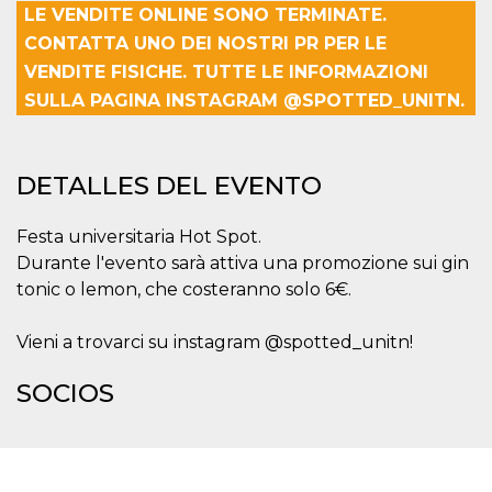
Cookies estrictamente necesarias
LE VENDITE ONLINE SONO TERMINATE.
Cookies de preferencias
CONTATTA UNO DEI NOSTRI PR PER LE
VENDITE FISICHE. TUTTE LE INFORMAZIONI
Las cookies estrictamente necesarias permiten
la funcionalidad principal del sitio web, como
SULLA PAGINA INSTAGRAM @SPOTTED_UNITN.
el inicio de sesión de usuario y la gestión de
cuentas. El sitio web no se puede utilizar
correctamente sin las cookies estrictamente
necesarias.
DETALLES DEL EVENTO
Proveedor /
Nombre
Vencimiento
Descripción
Dominio
Festa universitaria Hot Spot.
cf_clearance
1 año
Esta cookie es
Cloudflare,
utilizada por el
Durante l'evento sarà attiva una promozione sui gin
Inc.
servicio
.oooh.events
tonic o lemon, che costeranno solo 6€.
CloudFlare para
identificar el
tráfico web de
confianza y
Vieni a trovarci su instagram @spotted_unitn!
anular cualquier
restricción de
seguridad
SOCIOS
basada en la
dirección IP del
visitante. Es
esencial para
apoyar las
funciones de
seguridad de un