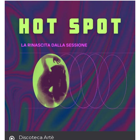
sitio web y
proporcionar
protección
contra visitantes
maliciosos.
wordpress_test_cookie
Sesión
Se utiliza en
Automattic
sitios creados
Inc.
con Wordpress.
.oooh.events
Comprueba si el
navegador tiene
habilitadas las
cookies
PHPSESSID
Sesión
Cookie
PHP.net
generada por
oooh.events
aplicaciones
basadas en el
lenguaje PHP.
Este es un
identificador de
propósito
general que se
utiliza para
mantener las
variables de
sesión del
usuario.
Normalmente es
un número
generado al
Discoteca Artè