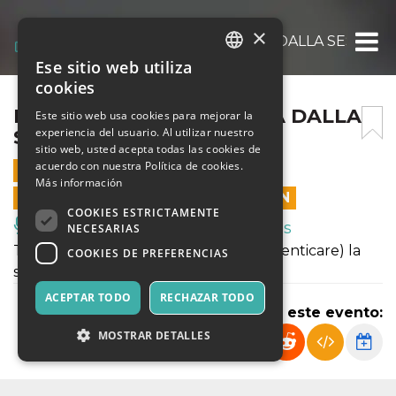
×
HOT SPOT – LA RINASCITA DALLA SESSION
Ese sitio web utiliza
ITALIAN
cookies
ENGLISH
HOT SPOT – LA RINASCITA DALLA
Este sitio web usa cookies para mejorar la
experiencia del usuario. Al utilizar nuestro
SESSIONE
SPANISH
sitio web, usted acepta todas las cookies de
acuerdo con nuestra Política de cookies.
26 FEBRERO 2025 - 22:30
Más información
LAS VENTAS EN LÍNEA TERMINARON
COOKIES ESTRICTAMENTE
Música, Eventos en Vivo, Clubes
NECESARIAS
Torna Hot Spot per festeggiare (o dimenticare) la
COOKIES DE PREFERENCIAS
sessione invernale!
ACEPTAR TODO
RECHAZAR TODO
Compartir este evento:
MOSTRAR DETALLES